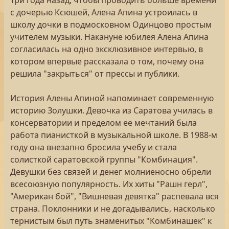
Три года назад, чтобы проводить больше времени
с дочерью Ксюшей, Алена Апина устроилась в
школу дочки в подмосковном Одинцово простым
учителем музыки. Накануне юбилея Алена Апина
согласилась на одно эксклюзивное интервью, в
котором впервые рассказала о том, почему она
решила "закрыться" от прессы и публики.
История Алены Апиной напоминает современную
историю Золушки. Девочка из Саратова училась в
консерватории и пределом ее мечтаний была
работа пианисткой в музыкальной школе. В 1988-м
году она внезапно бросила учебу и стала
солисткой саратовской группы "Комбинация".
Девушки без связей и денег молниеносно обрели
всесоюзную популярность. Их хиты "Рашн герл",
"Американ бой", "Вишневая девятка" распевала вся
страна. Поклонники и не догадывались, насколько
тернистым был путь знаменитых "Комбинашек" к