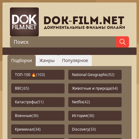
Подборки
Жанры
Популярное
ТОП-100 🔥
(103)
National Geographic
(92)
BBC
(65)
Животные и природа
(64)
Катастрофы
(51)
Netflix
(42)
Военные
(36)
История
(36)
Криминал
(34)
Discovery
(33)