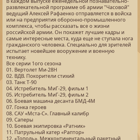
В каждом выпуске еженедельной познавательно-
развлекательной программе об армии "Часовой"
ведущий Алексей Рафаенко отправляется в войска
или на предприятия оборонно-промышленного
комплекса, чтобы рассказать все о жизни
российской армии. Он покажет лучшие кадры и
самые интересные места, куда еще не ступала нога
гражданского человека. Специально для зрителей
испытает новейшее вооружение и военную
технику.
Все серии 1ого сезона
01. Вертолет Ми‑28Н
02. ВДВ. Покорители стихий
03. Танк Т‑90
04. Истребитель МиГ‑29, фильм 1
05. Истребитель МиГ‑29, фильм 2
06. Боевая машина десанта БМД‐4М
07. Гонка героев
08. САУ «Мста-С». Главный калибр
09. Саперы
10. Боевая экипировка «Ратник»
11. Патрульный катер «Раптор»
12. «Тополь». Межконтинентальный ракетный