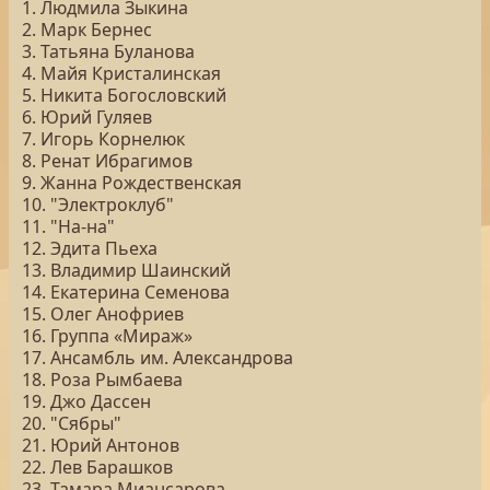
1. Людмила Зыкина
2. Марк Бернес
3. Татьяна Буланова
4. Майя Кристалинская
5. Никита Богословский
6. Юрий Гуляев
7. Игорь Корнелюк
8. Ренат Ибрагимов
9. Жанна Рождественская
10. "Электроклуб"
11. "На-на"
12. Эдита Пьеха
13. Владимир Шаинский
14. Екатерина Семенова
15. Олег Анофриев
16. Группа «Мираж»
17. Ансамбль им. Александрова
18. Роза Рымбаева
19. Джо Дассен
20. "Сябры"
21. Юрий Антонов
22. Лев Барашков
23. Тамара Миансарова