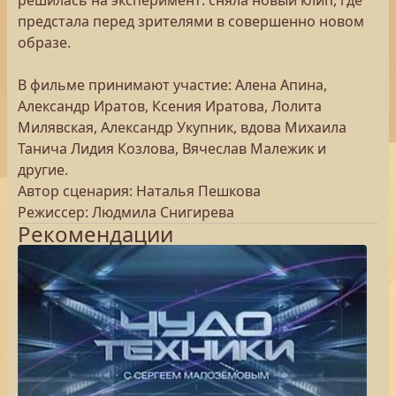
решилась на эксперимент: сняла новый клип, где
предстала перед зрителями в совершенно новом
образе.
В фильме принимают участие: Алена Апина,
Александр Иратов, Ксения Иратова, Лолита
Милявская, Александр Укупник, вдова Михаила
Танича Лидия Козлова, Вячеслав Малежик и
другие.
Автор сценария: Наталья Пешкова
Режиссер: Людмила Снигирева
Рекомендации