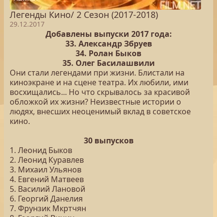
Легенды Кино/ 2 Сезон (2017-2018)
29.12.2017
Добавлены выпуски 2017 года:
33. Александр Збруев
34. Ролан Быков
35. Олег Басилашвили
Они стали легендами при жизни. Блистали на
киноэкране и на сцене театра. Их любили, ими
восхищались... Но что скрывалось за красивой
обложкой их жизни? Неизвестные истории о
людях, внесших неоценимый вклад в советское
кино.
30 выпусков
1. Леонид Быков
2. Леонид Куравлев
3. Михаил Ульянов
4. Евгений Матвеев
5. Василий Лановой
6. Георгий Данелия
7. Фрунзик Мкртчян