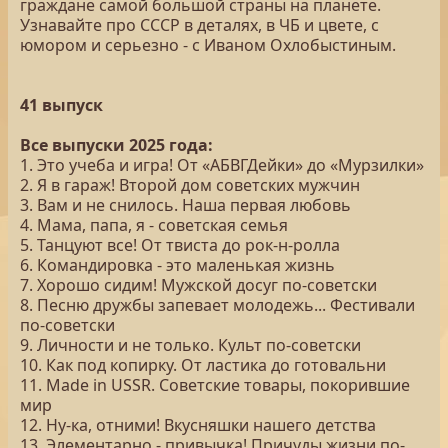
граждане самой большой страны на планете.
Узнавайте про СССР в деталях, в ЧБ и цвете, с
юмором и серьезно - с Иваном Охлобыстиным.
41 выпуск
Все выпуски 2025 года:
1. Это учеба и игра! От «АБВГДейки» до «Мурзилки»
2. Я в гараж! Второй дом советских мужчин
3. Вам и не снилось. Наша первая любовь
4. Мама, папа, я - советская семья
5. Танцуют все! От твиста до рок-н-ролла
6. Командировка - это маленькая жизнь
7. Хорошо сидим! Мужской досуг по-советски
8. Песню дружбы запевает молодежь... Фестивали
по-советски
9. Личности и не только. Культ по-советски
10. Как под копирку. От ластика до готовальни
11. Made in USSR. Советские товары, покорившие
мир
12. Ну-ка, отними! Вкусняшки нашего детства
13. Элементарно - привычка! Причуды жизни по-