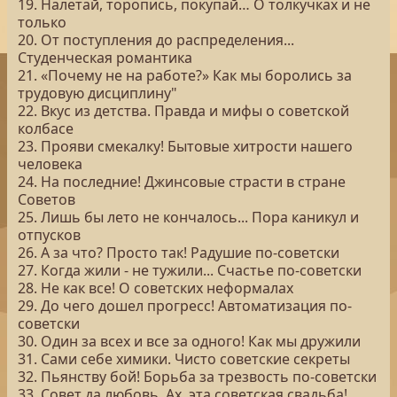
19. Налетай, торопись, покупай… О толкучках и не
только
20. От поступления до распределения...
Студенческая романтика
21. «Почему не на работе?» Как мы боролись за
трудовую дисциплину"
22. Вкус из детства. Правда и мифы о советской
колбасе
23. Прояви смекалку! Бытовые хитрости нашего
человека
24. На последние! Джинсовые страсти в стране
Советов
25. Лишь бы лето не кончалось... Пора каникул и
отпусков
26. А за что? Просто так! Радушие по-советски
27. Когда жили - не тужили... Счастье по-советски
28. Не как все! О советских неформалах
29. До чего дошел прогресс! Автоматизация по-
советски
30. Один за всех и все за одного! Как мы дружили
31. Сами себе химики. Чисто советские секреты
32. Пьянству бой! Борьба за трезвость по-советски
33. Совет да любовь. Ах, эта советская свадьба!