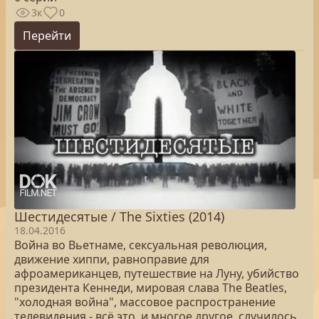
3к
0
Перейти
Шестидесятые / The Sixties (2014)
18.04.2016
Война во Вьетнаме, сексуальная революция,
движение хиппи, равноправие для
афроамериканцев, путешествие на Луну, убийство
президента Кеннеди, мировая слава The Beatles,
"холодная война", массовое распространение
телевидения - всё это, и многое другое, случилось