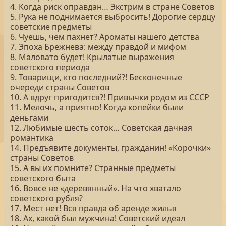
4. Когда риск оправдан… Экстрим в стране Советов
5. Рука не поднимается выбросить! Дорогие сердцу
советские предметы
6. Чуешь, чем пахнет? Ароматы нашего детства
7. Эпоха Брежнева: между правдой и мифом
8. Маловато будет! Крылатые выражения
советского периода
9. Товарищи, кто последний?! Бесконечные
очереди страны Советов
10. А вдруг пригодится?! Привычки родом из СССР
11. Мелочь, а приятно! Когда копейки были
деньгами
12. Любимые шесть соток… Советская дачная
романтика
14. Предъявите документы, гражданин! «Корочки»
страны Советов
15. А вы их помните? Странные предметы
советского быта
16. Вовсе не «деревянный». На что хватало
советского рубля?
17. Мест нет! Вся правда об аренде жилья
18. Ах, какой был мужчина! Советский идеал