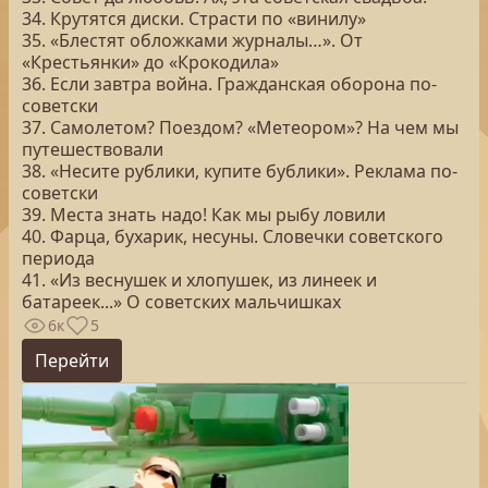
34. Крутятся диски. Страсти по «винилу»
35. «Блестят обложками журналы…». От
«Крестьянки» до «Крокодила»
36. Если завтра война. Гражданская оборона по-
советски
37. Самолетом? Поездом? «Метеором»? На чем мы
путешествовали
38. «Несите рублики, купите бублики». Реклама по-
советски
39. Места знать надо! Как мы рыбу ловили
40. Фарца, бухарик, несуны. Словечки советского
периода
41. «Из веснушек и хлопушек, из линеек и
батареек...» О советских мальчишках
6к
5
Перейти