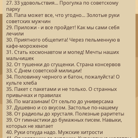
27. 33 удовольствия... Прогулка по советскому
парку
28. Папа может все, что угодно... Золотые руки
советских мужчин
29. Приложи - и все пройдет! Как мы сами себя
лечили
30. Приятного общепита! Через пельменную в
кафе-мороженое
31. Стать космонавтом и мопед! Мечты наших
мальчишек
32. От тушенки до сгущенки. Страна консервов
33. С Днем советской милиции!
34. Половинку черного и батон, пожалуйста! О
культе хлеба
35. Пакет с пакетами и не только. О странных
привычках и правилах
36. По магазинам! От сельпо до универсама
37. Душевно и со вкусом. Застолье по-нашему
38. От радиолы до хрусталя. Полезные раритеты
39. От гимнастики до бумажных писем. Навыки,
которых не хватает
40. Руки откуда надо. Мужские хитрости