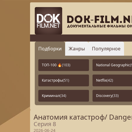
Подборки
Жанры
Популярное
ТОП-100 🔥
(103)
National Geographic
(
Катастрофы
(51)
Netflix
(42)
Криминал
(34)
Discovery
(33)
Анатомия катастроф/ Danger
Серия 8
2026-06-24