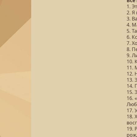
Все
1. Э
2. Я
3. В
4. М
5. Т
6. 
7. Х
8. 
9. Л
10. 
11.
12. 
13.
14.
15.
16.
Люб
17.
18. 
вос
19. 
рож