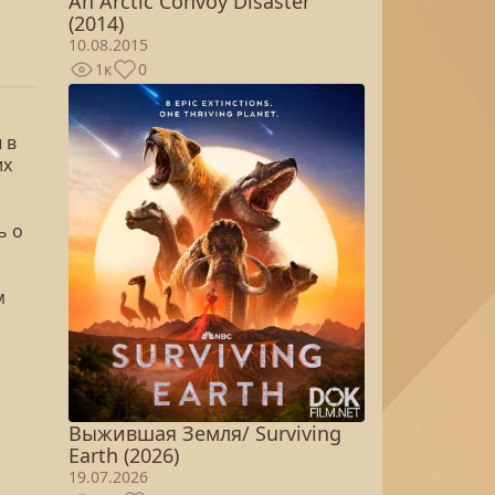
An Arctic Convoy Disaster
(2014)
10.08.2015
1к
0
 в
их
ь о
м
Выжившая Земля/ Surviving
Earth (2026)
19.07.2026