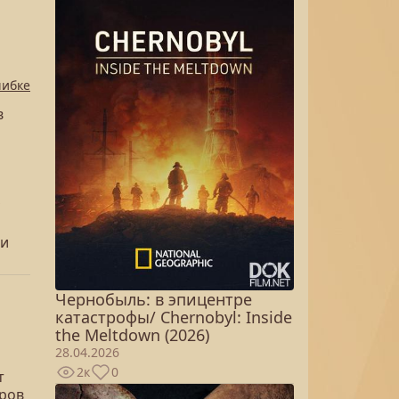
шибке
в
,
ши
Чернобыль: в эпицентре
катастрофы/ Chernobyl: Inside
the Meltdown (2026)
28.04.2026
2к
0
т
еров