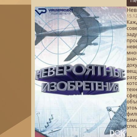
Пе
Нев
15.1
Каж
сов
заду
про
неве
мно
зна
док
вещ
раз
кот
тех
сфе
объя
это
фил
сам
спе