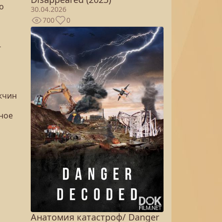
о
30.04.2026
700
0
-
ужчин
ное
Анатомия катастроф/ Danger