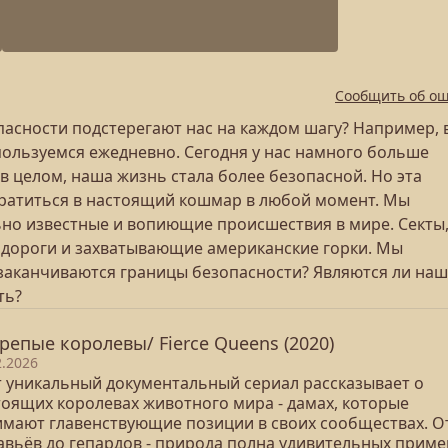
Сообщить об о
пасности подстерегают нас на каждом шагу? Например, 
пользуемся ежедневно. Сегодня у нас намного больше
 в целом, наша жизнь стала более безопасной. Но эта
ратиться в настоящий кошмар в любой момент. Мы
но известные и вопиющие происшествия в мире. Секты
 дороги и захватывающие американские горки. Мы
 заканчиваются границы безопасности? Являются ли на
ть?
репые королевы/ Fierce Queens (2020)
2.2026
т уникальный документальный сериал рассказывает о
тоящих королевах животного мира - дамах, которые
имают главенствующие позиции в своих сообществах. О
авьёв до гепардов - природа полна удивительных прим