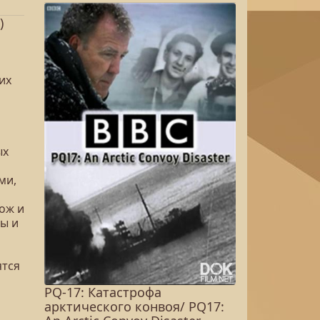
)
их
ых
ми,
ож и
ы и
ятся
PQ-17: Катастрофа
арктического конвоя/ PQ17: