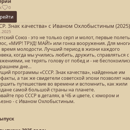
серий
к
0
рейти
СР. Знак качества» с Иваном Охлобыстиным (2025)
1.2025
тский Союз - это не только серп и молот, первые полеты
ос, «МИР! ТРУД! МАЙ!» или гонка вооружения. Для мног
 - время молодости. Лучший период в жизни каждого
века, когда мы учились любить, дружить, справляться с
жениями, не терять голову от побед и - не беспокоилис
трашнем дне…
ущий программы «СССР. Знак качества», найденные им
факты, а так же свидетели советской эпохи позволят на
ершить путешествие во времени и вспомнить, как жили
ждане самой большой страны на планете.
вайте про СССР в деталях, в ЧБ и цвете, с юмором и
ьезно - с Иваном Охлобыстиным.
выпуск