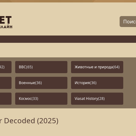
92)
BBC
(65)
Животные и природа
(64)
Военные
(36)
История
(36)
Космос
(33)
Viasat History
(28)
 Decoded (2025)