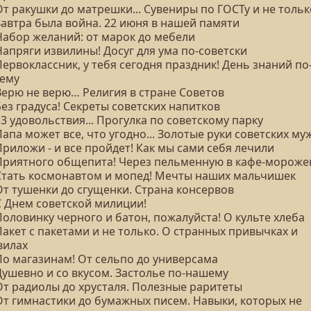
От ракушки до матрешки... Сувениры по ГОСТу и не тольк
Завтра была война. 22 июня в нашей памяти
 Набор желаний: от марок до мебели
Напряги извилины! Досуг для ума по-советски
Первоклассник, у тебя сегодня праздник! День знаний по
ему
Верю не верю… Религия в стране Советов
Без градуса! Секреты советских напитков
33 удовольствия... Прогулка по советскому парку
Папа может все, что угодно... Золотые руки советских м
Приложи - и все пройдет! Как мы сами себя лечили
 Приятного общепита! Через пельменную в кафе-мороже
 Стать космонавтом и мопед! Мечты наших мальчишек
От тушенки до сгущенки. Страна консервов
С Днем советской милиции!
Половинку черного и батон, пожалуйста! О культе хлеба
Пакет с пакетами и не только. О странных привычках и
вилах
По магазинам! От сельпо до универсама
Душевно и со вкусом. Застолье по-нашему
 От радиолы до хрусталя. Полезные раритеты
 От гимнастики до бумажных писем. Навыки, которых не