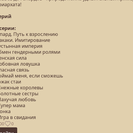
риархата!
серий
 серии:
епард. Путь к взрослению
Макаки. Имитирование
Пустынная империя
Обмен гендерными ролями
енская сила
Любовная ловушка
пасная связь
Поймай меня, если сможешь
ожак стаи
 Снежные королевы
 Болотные сестры
 Пахучая любовь
Супер мама
Гонка
Игра в свидания
00
0