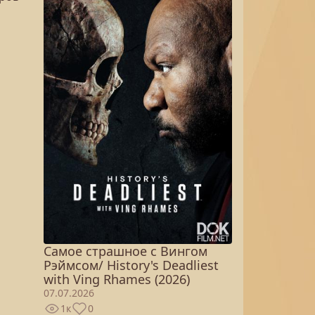
Самое страшное с Вингом
Рэймсом/ History's Deadliest
with Ving Rhames (2026)
07.07.2026
1к
0