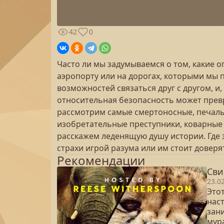
42
0
Часто ли мы задумываемся о том, какие о
аэропорту или на дорогах, которыми мы 
возможностей связаться друг с другом, и,
относительная безопасность может прев
рассмотрим самые смертоносные, печаль
изобретательные преступники, коварные
расскажем леденящую душу истории. Где
страхи игрой разума или им стоит доверя
Рекомендации
Сви
23.0
Это
нас
зан
мур