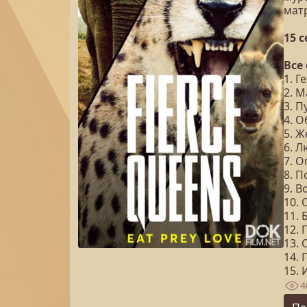
мат
15 
Все
1. Г
2. 
3. 
4. 
5. Ж
6. 
7. О
8. 
9. В
10.
11.
12.
13. 
14. 
15. 
4