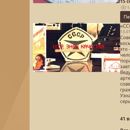
15 
1
Пе
«СС
13.0
Сове
косм
это
чело
пора
зав
Вед
арте
сов
гра
Узна
сер
41 