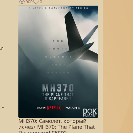
900
0
ки
ы»
MH370: Самолёт, который
исчез/ MH370: The Plane That
Disappeared (2023)