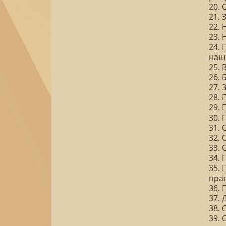
20. 
21. 
22.
23. 
24. 
наш
25. 
26. 
27. 
28. 
29. 
30.
31.
32. 
33. 
34. 
35. 
пра
36. 
37. 
38.
39.