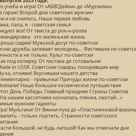
 выпуски 2025 года:
то учеба и игра! От «АБВГДейки» до «Мурзилки»
 в гараж! Второй дом советских мужчин
ам и не снилось. Наша первая любовь
ама, папа, я - советская семья
анцуют все! От твиста до рок-н-ролла
Командировка - это маленькая жизнь
орошо сидим! Мужской досуг по-советски
Песню дружбы запевает молодежь... Фестивали по-советс
ичности и не только. Культ по-советски
Как под копирку. От ластика до готовальни
 Made in USSR. Советские товары, покорившие мир
Ну-ка, отними! Вкусняшки нашего детства
 Элементарно - привычка! Причуды жизни по-советски
 Поехали! Наше большое космическое путешествие
 Этот День Победы. Главный праздник Страны Советов
 «На нашем кассетнике кончилась пленка, смотай…»
имые мужские гаджеты
 Ура! Мультики! От Винни-пуха до «Пластилиновой ворон
Хвалить - только портить. Странности советского
питания
Расти большой, не будь лапшой! Как мы отмечали дни
дения