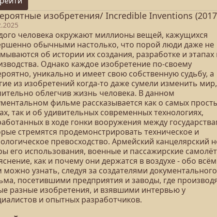
рейти
ероятные изобретения/ Incredible Inventions (2017
2.2025
дого человека окружают миллионы вещей, кажущихся
ершенно обычными настолько, что порой люди даже не
мываются об истории их создания, разработке и этапах 
изводства. Однако каждое изобретение по-своему
роятно, уникально и имеет свою собственную судьбу, а
гие из изобретений когда-то даже сумели изменить мир,
чительно облегчив жизнь человека. В данном
ументальном фильме рассказывается как о самых прост
ах, так и об удивительных современных технологиях,
работанных в ходе гонки вооружения между государства
орые стремятся продемонстрировать техническое и
нологическое превосходство. Армейский канцелярский н
ры его использования, военные и пассажирские самолёт
снение, как и почему они держатся в воздухе - обо всём
м можно узнать, следуя за создателями документального
ьма, посетившими предприятия и заводы, где производ
ые разные изобретения, и взявшими интервью у
циалистов и опытных разработчиков.