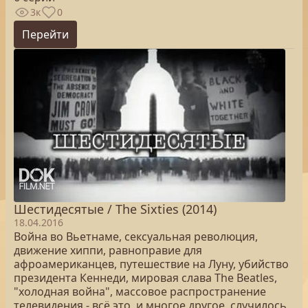
3к
0
Перейти
Шестидесятые / The Sixties (2014)
18.04.2016
Война во Вьетнаме, сексуальная революция,
движение хиппи, равноправие для
афроамериканцев, путешествие на Луну, убийство
президента Кеннеди, мировая слава The Beatles,
"холодная война", массовое распространение
телевидения - всё это, и многое другое, случилось