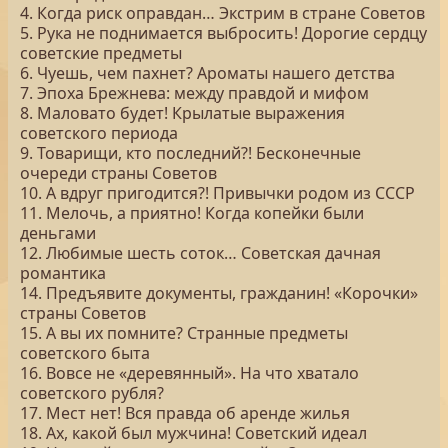
4. Когда риск оправдан… Экстрим в стране Советов
5. Рука не поднимается выбросить! Дорогие сердцу
советские предметы
6. Чуешь, чем пахнет? Ароматы нашего детства
7. Эпоха Брежнева: между правдой и мифом
8. Маловато будет! Крылатые выражения
советского периода
9. Товарищи, кто последний?! Бесконечные
очереди страны Советов
10. А вдруг пригодится?! Привычки родом из СССР
11. Мелочь, а приятно! Когда копейки были
деньгами
12. Любимые шесть соток… Советская дачная
романтика
14. Предъявите документы, гражданин! «Корочки»
страны Советов
15. А вы их помните? Странные предметы
советского быта
16. Вовсе не «деревянный». На что хватало
советского рубля?
17. Мест нет! Вся правда об аренде жилья
18. Ах, какой был мужчина! Советский идеал