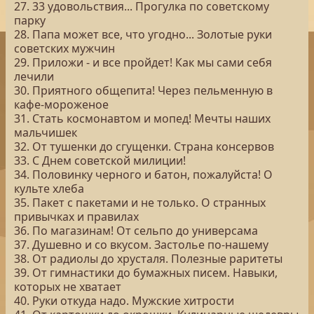
27. 33 удовольствия... Прогулка по советскому
парку
28. Папа может все, что угодно... Золотые руки
советских мужчин
29. Приложи - и все пройдет! Как мы сами себя
лечили
30. Приятного общепита! Через пельменную в
кафе-мороженое
31. Стать космонавтом и мопед! Мечты наших
мальчишек
32. От тушенки до сгущенки. Страна консервов
33. С Днем советской милиции!
34. Половинку черного и батон, пожалуйста! О
культе хлеба
35. Пакет с пакетами и не только. О странных
привычках и правилах
36. По магазинам! От сельпо до универсама
37. Душевно и со вкусом. Застолье по-нашему
38. От радиолы до хрусталя. Полезные раритеты
39. От гимнастики до бумажных писем. Навыки,
которых не хватает
40. Руки откуда надо. Мужские хитрости