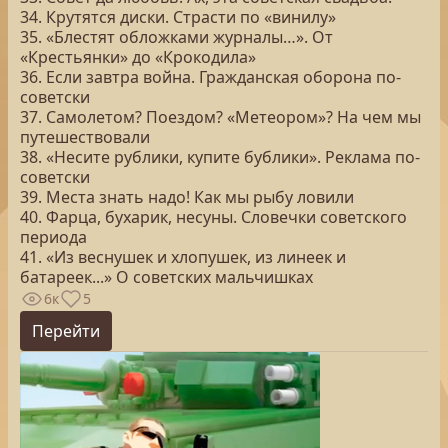
34. Крутятся диски. Страсти по «винилу»
35. «Блестят обложками журналы…». От
«Крестьянки» до «Крокодила»
36. Если завтра война. Гражданская оборона по-
советски
37. Самолетом? Поездом? «Метеором»? На чем мы
путешествовали
38. «Несите рублики, купите бублики». Реклама по-
советски
39. Места знать надо! Как мы рыбу ловили
40. Фарца, бухарик, несуны. Словечки советского
периода
41. «Из веснушек и хлопушек, из линеек и
батареек...» О советских мальчишках
6к
5
Перейти