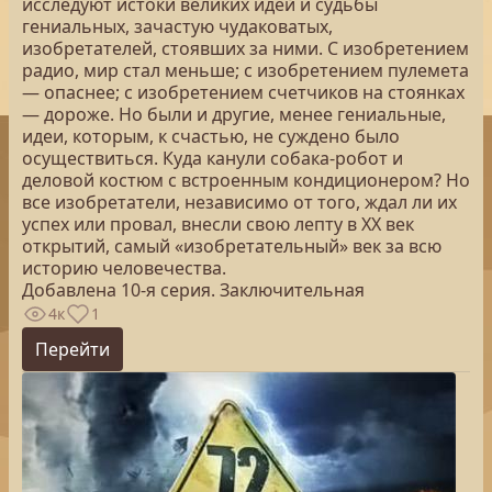
исследуют истоки великих идей и судьбы
гениальных, зачастую чудаковатых,
изобретателей, стоявших за ними. С изобретением
радио, мир стал меньше; с изобретением пулемета
— опаснее; с изобретением счетчиков на стоянках
— дороже. Но были и другие, менее гениальные,
идеи, которым, к счастью, не суждено было
осуществиться. Куда канули собака-робот и
деловой костюм с встроенным кондиционером? Но
все изобретатели, независимо от того, ждал ли их
успех или провал, внесли свою лепту в ХХ век
открытий, самый «изобретательный» век за всю
историю человечества.
Добавлена 10-я серия. Заключительная
4к
1
Перейти