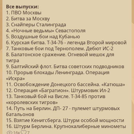
Все выпуски:
1. ПВО Москвы
2. Битва за Москву
3. Снайперы Сталинграда
4. «Ночные ведьмы» Севастополя
5. Воздушные бои над Кубанью
6. Курская битва. Т-34-76 - легенда Второй мировой
7. Танковые бои под Тернополем. Дебют ИС-2
8. Балатонское сражение. Огневой мешок для
тигра
9. Балтийский флот. Битва советских подводников
10. Прорыв блокады Ленинграда. Операция
«Искра»
11. Освобождение Донецкого бассейна. «Катюша»
12. Операция «Багратион». Штурмовик Ил-2
13. Танковый бой на Висле. Т-34-85 против
«королевских тигров»
14. Путь на Берлин. ДП- 27 - пулемет штурмовых
батальонов
15. Взятие Кенигсберга. Штурм особой мощности
16. Штурм Берлина. Крупнокалиберные минометы
16к
7