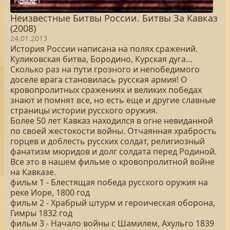
Неизвестные Битвы России. Битвы За Кавказ
(2008)
24.01.2013
История России написана на полях сражений.
Куликовская битва, Бородино, Курская дуга…
Сколько раз на пути грозного и непобедимого
доселе врага становилась русская армия! О
кровопролитных сражениях и великих победах
знают и помнят все, но есть еще и другие славные
страницы истории русского оружия.
Более 50 лет Кавказ находился в огне невиданной
по своей жестокости войны. Отчаянная храбрость
горцев и доблесть русских солдат, религиозный
фанатизм мюридов и долг солдата перед Родиной.
Все это в нашем фильме о кровопролитной войне
на Кавказе.
фильм 1 - Блестящая победа русского оружия на
реке Иоре, 1800 год
фильм 2 - Храбрый штурм и героическая оборона,
Гимры 1832 год
фильм 3 - Начало войны с Шамилем, Ахульго 1839