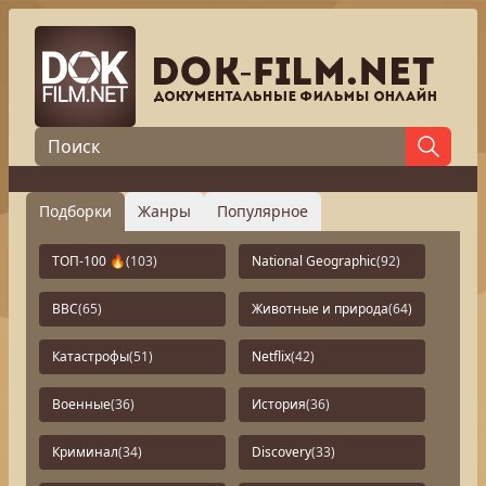
Подборки
Жанры
Популярное
ТОП-100 🔥
(103)
National Geographic
(92)
BBC
(65)
Животные и природа
(64)
Катастрофы
(51)
Netflix
(42)
Военные
(36)
История
(36)
Криминал
(34)
Discovery
(33)