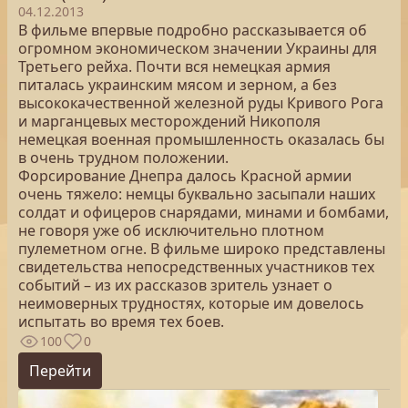
04.12.2013
В фильме впервые подробно рассказывается об
огромном экономическом значении Украины для
Третьего рейха. Почти вся немецкая армия
питалась украинским мясом и зерном, а без
высококачественной железной руды Кривого Рога
и марганцевых месторождений Никополя
немецкая военная промышленность оказалась бы
в очень трудном положении.
Форсирование Днепра далось Красной армии
очень тяжело: немцы буквально засыпали наших
солдат и офицеров снарядами, минами и бомбами,
не говоря уже об исключительно плотном
пулеметном огне. В фильме широко представлены
свидетельства непосредственных участников тех
событий – из их рассказов зритель узнает о
неимоверных трудностях, которые им довелось
испытать во время тех боев.
100
0
Перейти