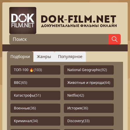
Подборки
Жанры
Популярное
ТОП-100 🔥
(103)
National Geographic
(92)
BBC
(65)
Животные и природа
(64)
Катастрофы
(51)
Netflix
(42)
Военные
(36)
История
(36)
Криминал
(34)
Discovery
(33)