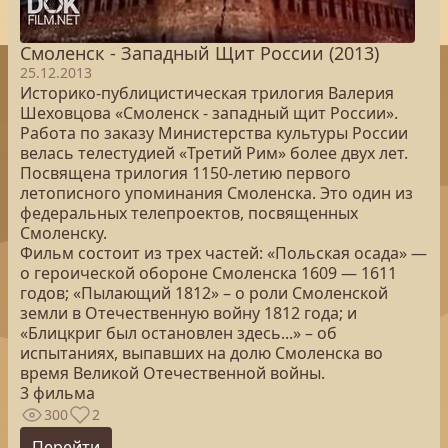
Смоленск - Западный Щит России (2013)
25.12.2013
Историко-публицистическая трилогия Валерия
Шеховцова «Смоленск - западный щит России».
Работа по заказу Министерства культуры России
велась телестудией «Третий Рим» более двух лет.
Посвящена трилогия 1150-летию первого
летописного упоминания Смоленска. Это один из
федеральных телепроектов, посвященных
Смоленску.
Фильм состоит из трех частей: «Польская осада» —
о героической обороне Смоленска 1609 — 1611
годов; «Пылающий 1812» – о роли Смоленской
земли в Отечественную войну 1812 года; и
«Блицкриг был остановлен здесь...» – об
испытаниях, выпавших на долю Смоленска во
время Великой Отечественной войны.
3 фильма
300
2
Перейти