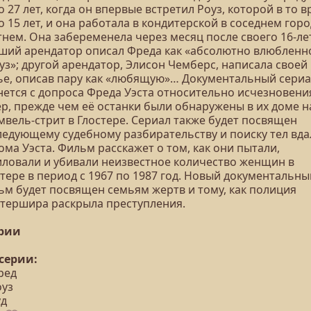
 27 лет, когда он впервые встретил Роуз, которой в то 
 15 лет, и она работала в кондитерской в соседнем гор
нем. Она забеременела через месяц после своего 16-ле
ший арендатор описал Фреда как «абсолютно влюбленн
уз»; другой арендатор, Элисон Чемберс, написала своей
ье, описав пару как «любящую»… Документальный сери
нется с допроса Фреда Уэста относительно исчезновени
ер, прежде чем её останки были обнаружены в их доме н
мвель-стрит в Глостере. Сериал также будет посвящен
ледующему судебному разбирательству и поиску тел вда
ома Уэста. Фильм расскажет о том, как они пытали,
иловали и убивали неизвестное количество женщин в
тере в период с 1967 по 1987 год. Новый документальны
ьм будет посвящен семьям жертв и тому, как полиция
стершира раскрыла преступления.
ерии
 серии:
ред
оуз
уд