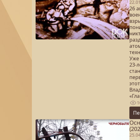
22.0
26 
вое
взры
пон
ник
разд
ато
тех
Уже
23-
ста
пер
этот
Вла
«Гл
1
Пе
Осн
(202
25.0