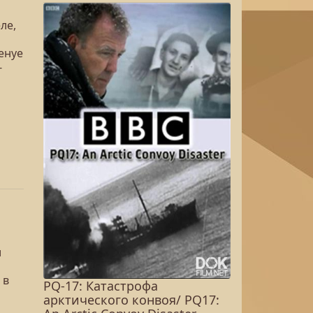
ле,
енуе
-
и
 в
PQ-17: Катастрофа
арктического конвоя/ PQ17: