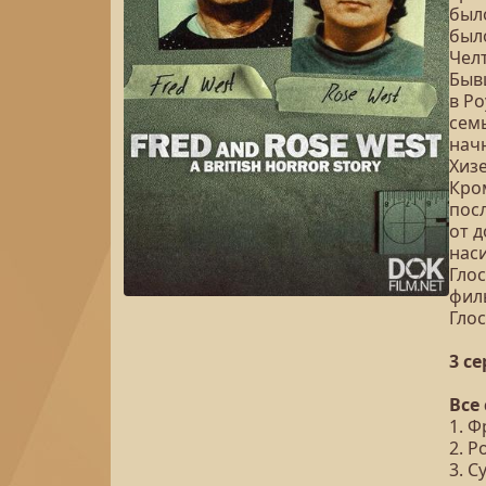
было
было
Челт
Быв
в Ро
сем
нач
Хиз
Кро
пос
от д
нас
Глос
фил
Гло
3 с
Все
1. Ф
2. Р
3. С