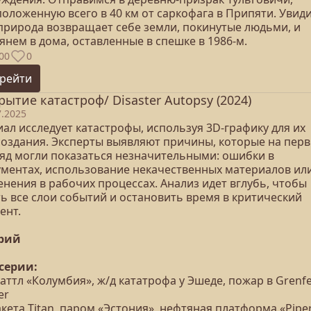
оложенную всего в 40 км от саркофага в Припяти. Увид
 природа возвращает себе земли, покинутые людьми, и
янем в дома, оставленные в спешке в 1986‑м.
00
0
рейти
рытие катастроф/ Disaster Autopsy (2024)
7.2025
ал исследует катастрофы, используя 3D-графику для их
создания. Эксперты выявляют причины, которые на пер
ляд могли показаться незначительными: ошибки в
ументах, использование некачественных материалов ил
нения в рабочих процессах. Анализ идет вглубь, чтобы
ть все слои событий и остановить время в критический
ент.
ерий
 серии:
аттл «Колумбия», ж/д кататрофа у Эшеде, пожар в Grenfe
er
акета Titan, паром «Эстония», нефтяная платформа «Pipe