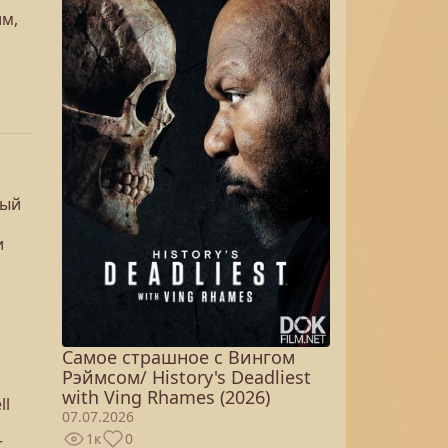
им,
вый
и
Самое страшное с Вингом
Рэймсом/ History's Deadliest
with Ving Rhames (2026)
ll
07.07.2026
1к
0
r