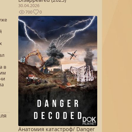
30.04.2026
700
0
уже
й
х
ал
а в
ким
зни
ла
ыля
Анатомия катастроф/ Danger