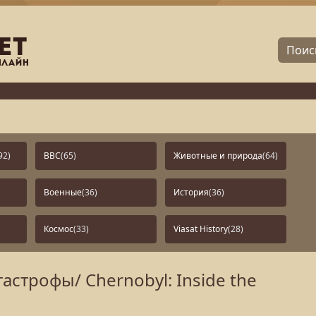
92)
BBC
(65)
Животные и природа
(64)
Военные
(36)
История
(36)
Космос
(33)
Viasat History
(28)
астрофы/ Chernobyl: Inside the