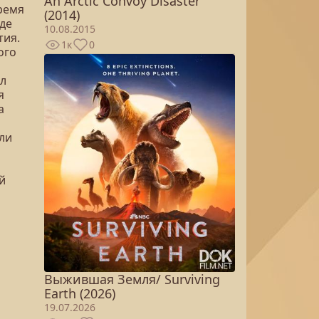
An Arctic Convoy Disaster
время
(2014)
оде
10.08.2015
тия.
1к
0
ого
ал
я
а
ли
й
Выжившая Земля/ Surviving
Earth (2026)
19.07.2026