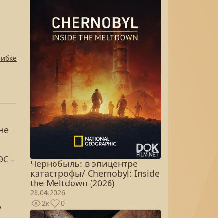
шибке
не
ЭС –
Чернобыль: в эпицентре
катастрофы/ Chernobyl: Inside
the Meltdown (2026)
28.04.2026
2к
0
у