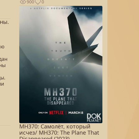
900
0
ны.
ию
дан
оны
ы.
ли
MH370: Самолёт, который
а
исчез/ MH370: The Plane That
Disappeared (2023)