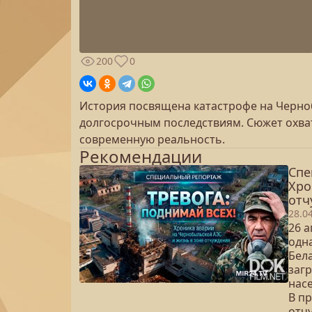
200
0
История посвящена катастрофе на Черноб
долгосрочным последствиям. Сюжет охва
современную реальность.
Рекомендации
Спе
Хро
отч
28.0
26 
одн
Бел
заг
нас
В п
отч