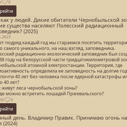
к
0
рейти
 как у людей. Дикие обитатели Чернобыльской зо
ие существа населяют Полесский радиационный
оведник? (2025)
4.2025
лет подряд каждый год мы стараемся посетить территор
о самого уникального, на наш взгляд, заповедника.
есский радиационно-экологический заповедник был соз
988 году на белорусской части тридцатикилометровой з
нобыльской атомной электростанции. Территория, где
иоактивность определила ее заповедность на долгие год
 почти 40 лет без человека после ядерной катастрофы и
о 40 лет?
ак живут леса чернобыльской зоны?
 где можно встретить лошадей Пржевальского?
00
0
рейти
вный день. Владимир Правик. Принимаю огонь н
я (2024)