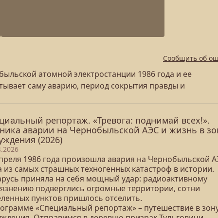
Сообщить об о
ыльской атомной электростанции 1986 года и ее
тывает саму аварию, период сокрытия правды и
циальный репортаж. «Тревога: поднимай всех!».
ника аварии на Чернобыльской АЭС и жизнь в зо
уждения (2026)
4.2026
апреля 1986 года произошла авария на Чернобыльской А
а из самых страшных техногенных катастроф в истории.
арусь приняла на себя мощный удар: радиоактивному
рязнению подверглись огромные территории, сотни
еленных пунктов пришлось отселить.
рограмме «Специальный репортаж» – путешествие в зон
уждения. Отправимся в деревню‑призрак Тульговичи,