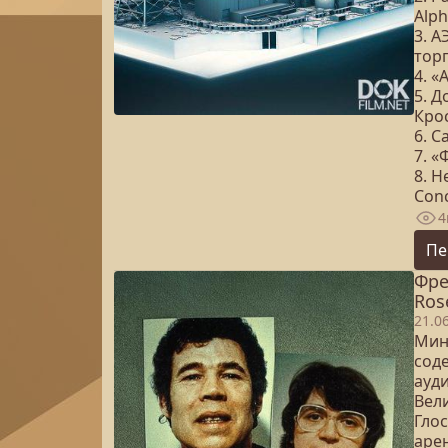
Alph
3. 
тор
4. 
5. Д
Кро
6. С
7. 
8. 
Con
4
Пе
Фре
Rose
21.0
Мин
сод
ауд
Вел
Глос
аре