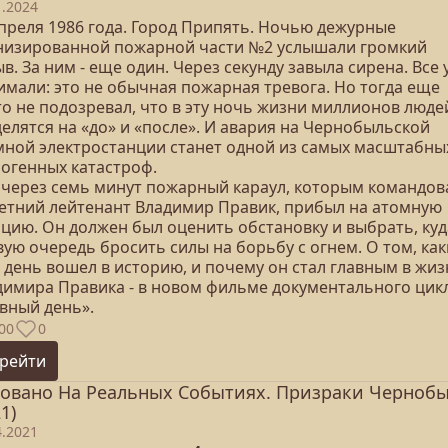
1.2024
апреля 1986 года. Город Припять. Ночью дежурные
низированной пожарной части №2 услышали громкий
в. За ним - еще один. Через секунду завыла сирена. Все 
имали: это не обычная пожарная тревога. Но тогда еще
то не подозревал, что в эту ночь жизни миллионов люде
елятся на «до» и «после». И авария на Чернобыльской
мной электростанции станет одной из самых масштабны
ногенных катастроф.
 через семь минут пожарный караул, которым командов
летний лейтенант Владимир Правик, прибыл на атомную
нцию. Он должен был оценить обстановку и выбрать, куд
вую очередь бросить силы на борьбу с огнем. О том, ка
 день вошел в историю, и почему он стал главным в жи
димира Правика - в новом фильме документального цик
авный день».
00
0
рейти
овано На Реальных Событиях. Призраки Черноб
1)
4.2021