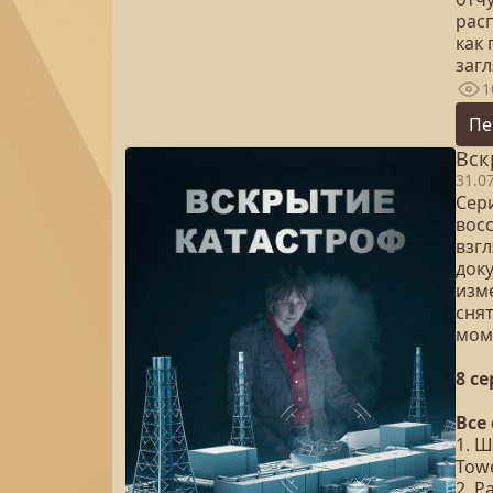
расп
как
загл
1
Пе
Вск
31.0
Сери
вос
взг
док
изме
сня
мом
8 с
Все
1. Ш
Tow
2. Р