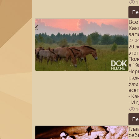
1
Пе
Все
Как
зап
27.0
20 
этог
Пол
в 1
Чер
рад
Уже
всег
- К
- И
1
Пе
Гла
себ