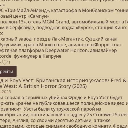
a»
АЭС «Три-Майл-Айленд», катастрофа в Монбланском тонне
говый центр «Сампун»
«Аполлон-13», отель MGM Grand, автомобильный мост в Г
ом в Серфсайде, подводная лодка «Курск», станция Кингс
сс
ахарный завод, поезд в Лак-Мегантик, Суэцкий канал
«Фукусима», кран в Манхэттене, авианосец«Форрестол»
Нефтяная платформа Deepwater Horizon, авиалайнер
corde, фуникулер в Капруне
к
1
рейти
д и Роуз Уэст: Британская история ужасов/ Fred &
 West: A British Horror Story (2025)
6.2025
и-сериал о серийных убийцах Фреде и Роуз Уэст будет
ержать «ранее не публиковавшееся полицейское видео 
иозаписи». Уэсты были супружеской парой из
икобритании, проживавшей по адресу 25 Cromwell Street
тере, Англия, со своими десятью детьми, а также
ндаторами, которые снимали свободную комнату. Фреду