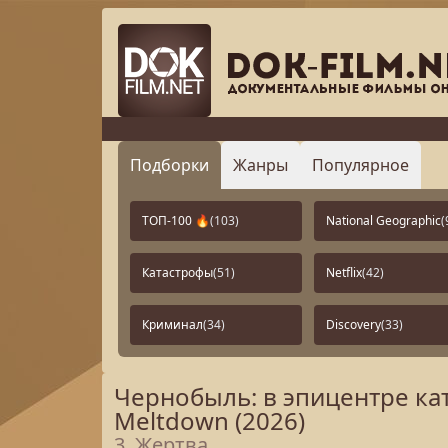
Подборки
Жанры
Популярное
ТОП-100 🔥
(103)
National Geographic
(
Катастрофы
(51)
Netflix
(42)
Криминал
(34)
Discovery
(33)
Чернобыль: в эпицентре кат
Meltdown (2026)
3. Жертва