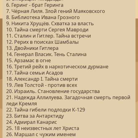
6. Геринг - брат Геринга
7. Чёрная Лиля. Злой гений Маяковского
8. Библиотека Ивана Грозного
9. Никита Хрущёв. Схватка за власть
10. Тайна смерти Сергея Мавроди
11. Сталин и Гитлер. Тайна встречи
12. Рерих в поисках Шамбалы
13. Двойники Гитлера
14. Генерал Власик. Тень Сталина
15. Арзамас в огне
16. Третий рейх в наркотическом дурмане
17. Тайна семьи Асадов
18. Александр I. Тайна смерти
19. Лев Толстой - против всех
20. Израиль. Становление государства
21. Надежда Аллилуева. Загадочная смерть первой
леди Кремля
22. Тайна гибели подлодки К-129
23. Битва за Антарктиду
24. Адмирал Канарис
25. 18 неизвестных лет Христа
26. Маршал с чужим именем