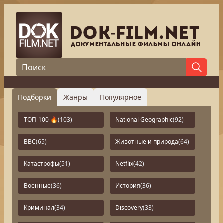
Подборки
Жанры
Популярное
ТОП-100 🔥
(103)
National Geographic
(92)
BBC
(65)
Животные и природа
(64)
Катастрофы
(51)
Netflix
(42)
Военные
(36)
История
(36)
Криминал
(34)
Discovery
(33)