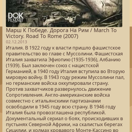
Марш К Победе. Дорога На Рим / March To
Victory. Road To Rome (2007)
02.12.2013
Италия. В 1922 году к власти пришло фашистское
правительство во главе с Муссолини. Фашистская
Италия захватила Эфиопию (1935-1936), Албанию
(1939). Был заключен союз с нацистской
Германией, в 1940 году Италия вступила во Вторую
мировую войну. В 1943 году режим Муссолини пал,
но германские войска оккупировали страну.
Против захватчиков развернулось движение
Сопротивления. Англо-американские войска
совместно с итальянскими партизанами
освободили в 1945 году всю страну. В 1946 году
Италия была провозглашена республикой.
Документальный сериал о боях, происходивших в
пустынях Северной Африки, на скалистых берегах
Сицилии, и холмах кровавого Монте-Кассино во