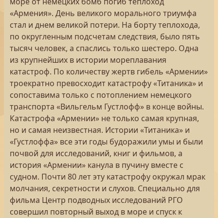
море от немецких бомб погиб теплоход
«Армения». День великого морального триумфа
стал и днем великой потери. На борту теплохода,
по округленным подсчетам следствия, было пять
тысяч человек, а спаслись только шестеро. Одна
из крупнейших в истории мореплавания
катастроф. По количеству жертв гибель «Армении»
троекратно превосходит катастрофу «Титаника» и
сопоставима только с потоплением немецкого
транспорта «Вильгельм Густлофф» в конце войны.
Катастрофа «Армении» не только самая крупная,
но и самая неизвестная. Истории «Титаника» и
«Густлоффа» все эти годы будоражили умы и были
почвой для исследований, книг и фильмов, а
история «Армении» канула в пучину вместе с
судном. Почти 80 лет эту катастрофу окружал мрак
молчания, секретности и слухов. Специально для
фильма Центр подводных исследований РГО
совершил повторный выход в море и спуск к