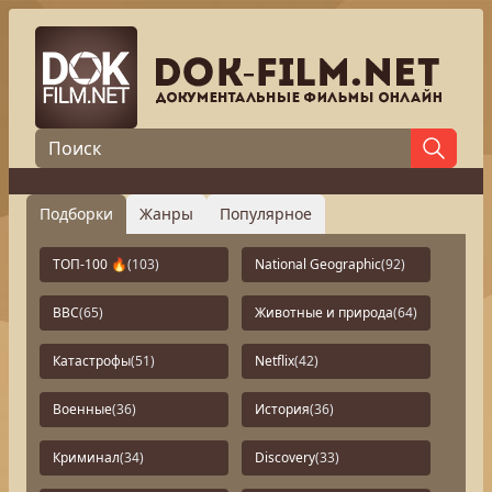
Подборки
Жанры
Популярное
ТОП-100 🔥
(103)
National Geographic
(92)
BBC
(65)
Животные и природа
(64)
Катастрофы
(51)
Netflix
(42)
Военные
(36)
История
(36)
Криминал
(34)
Discovery
(33)