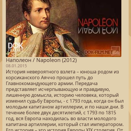
Наполеон / Napoleon (2012)
08.01.2015
История невероятного взлета – юноша родом из
корсиканского Аяччо прошел путь до
Главнокомандующего армии. Передача
представляет исчерпывающую и правдивую,
лишенную домысла, историю человека, который
изменил судьбу Европы, - с 1793 года, когда он был
молодым капитаном артиллерии, и по наши дни. В
течение более двух десятилетий, с 1793 по 1815
год, вся Европа находилась во власти молодого
капитана артиллерии, который стал императором.
Его история – это история Европы XIX столетия. От