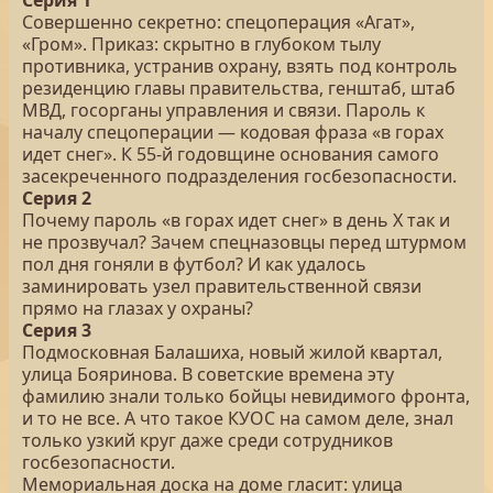
Серия 1
Совершенно секретно: спецоперация «Агат»,
«Гром». Приказ: скрытно в глубоком тылу
противника, устранив охрану, взять под контроль
резиденцию главы правительства, генштаб, штаб
МВД, госорганы управления и связи. Пароль к
началу спецоперации — кодовая фраза «в горах
идет снег». К 55-й годовщине основания самого
засекреченного подразделения госбезопасности.
Серия 2
Почему пароль «в горах идет снег» в день Х так и
не прозвучал? Зачем спецназовцы перед штурмом
пол дня гоняли в футбол? И как удалось
заминировать узел правительственной связи
прямо на глазах у охраны?
Серия 3
Подмосковная Балашиха, новый жилой квартал,
улица Бояринова. В советские времена эту
фамилию знали только бойцы невидимого фронта,
и то не все. А что такое КУОС на самом деле, знал
только узкий круг даже среди сотрудников
госбезопасности.
Мемориальная доска на доме гласит: улица