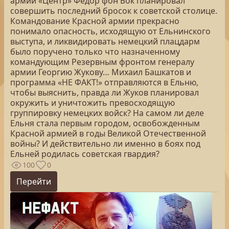
армий «Центр» Федор фон Бок планировал
совершить последний бросок к советской столице.
Командование Красной армии прекрасно
понимало опасность, исходящую от Ельнинского
выступа, и ликвидировать немецкий плацдарм
было поручено только что назначенному
командующим Резервным фронтом генералу
армии Георгию Жукову… Михаил Башкатов и
программа «НЕ ФАКТ!» отправляются в Ельню,
чтобы выяснить, правда ли Жуков планировал
окружить и уничтожить превосходящую
группировку немецких войск? На самом ли деле
Ельня стала первым городом, освобожденным
Красной армией в годы Великой Отечественной
войны? И действительно ли именно в боях под
Ельней родилась советская гвардия?
100
0
Перейти