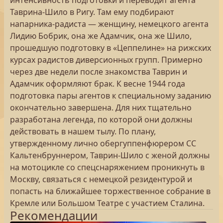
интенсивность подготовки и переводит агента
Таврина-Шило в Ригу. Там ему подбирают
напарника-радиста — женщину, немецкого агента
Лидию Бобрик, она же Адамчик, она же Шило,
прошедшую подготовку в «Цеппелине» на рижских
курсах радистов диверсионных групп. Примерно
через две недели после знакомства Таврин и
Адамчик оформляют брак. К весне 1944 года
подготовка пары агентов к специальному заданию
окончательно завершена. Для них тщательно
разработана легенда, по которой они должны
действовать в нашем тылу. По плану,
утвержденному лично обергуппенфюрером СС
Кальтенбруннером, Таврин-Шило с женой должны
на мотоцикле со спецснаряжением проникнуть в
Москву, связаться с немецкой резидентурой и
попасть на ближайшее торжественное собрание в
Кремле или Большом Театре с участием Сталина.
Рекомендации