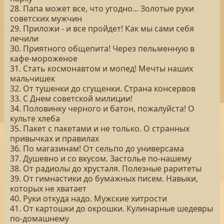
28. Папа может все, что угодно... Золотые руки
советских мужчин
29. Приложи - и все пройдет! Как мы сами себя
лечили
30. Приятного общепита! Через пельменную в
кафе-мороженое
31. Стать космонавтом и мопед! Мечты наших
мальчишек
32. От тушенки до сгущенки. Страна консервов
33. С Днем советской милиции!
34. Половинку черного и батон, пожалуйста! О
культе хлеба
35. Пакет с пакетами и не только. О странных
привычках и правилах
36. По магазинам! От сельпо до универсама
37. Душевно и со вкусом. Застолье по-нашему
38. От радиолы до хрусталя. Полезные раритеты
39. От гимнастики до бумажных писем. Навыки,
которых не хватает
40. Руки откуда надо. Мужские хитрости
41. От картошки до окрошки. Кулинарные шедевры
по-домашнему