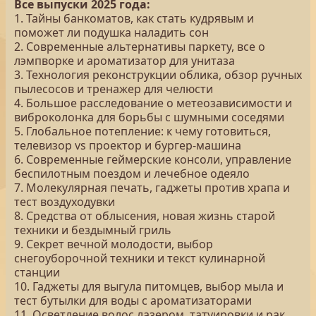
Все выпуски 2025 года:
1. Тайны банкоматов, как стать кудрявым и
поможет ли подушка наладить сон
2. Современные альтернативы паркету, все о
лэмпворке и ароматизатор для унитаза
3. Технология реконструкции облика, обзор ручных
пылесосов и тренажер для челюсти
4. Большое расследование о метеозависимости и
виброколонка для борьбы с шумными соседями
5. Глобальное потепление: к чему готовиться,
телевизор vs проектор и бургер-машина
6. Современные геймерские консоли, управление
беспилотным поездом и лечебное одеяло
7. Молекулярная печать, гаджеты против храпа и
тест воздуходувки
8. Средства от облысения, новая жизнь старой
техники и бездымный гриль
9. Секрет вечной молодости, выбор
снегоуборочной техники и текст кулинарной
станции
10. Гаджеты для выгула питомцев, выбор мыла и
тест бутылки для воды с ароматизаторами
11. Осветление волос лазером, татуировки и рак,