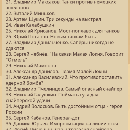
21. Владимир Максаков. Танки против немецких
эшелонов
22. Виталий Миньков
23. Артем Щукин. Три секунды на выстрел
24. Иван Калабушкин
25. Николай Крисанов. Мост-поплавок для танков
26. Юрий Потапов. Новым танкам быть
27. Владимир Данильченко. Сапёры никогда не
сдаются
28. Сергей Чебнёв. "На связи Малая Локня. Говорит
"Отмель"
29. Николай Мамонов
30. Александр Данилов. Пламя Малой Локни
31. Александр Василевский. Что противопоставить
ядерной бомбе?
32. Владимир Пчелинцев. Самый опасный снайпер
33. Николай Галушкин. Поймать гуся для
снайперской удачи
34. Андрей Волосков. Быть достойным отца - героя
России
35. Сергей Кабанов. Генерал-дот
36. Даниил Юрьев. Импровизация на линии огня
37. Иосиф Пилюшин. Дар и трагедия снайпера