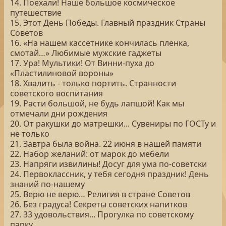
14. Поехали! Наше большое космическое
путешествие
15. Этот День Победы. Главный праздник Страны
Советов
16. «На нашем кассетнике кончилась пленка,
смотай…» Любимые мужские гаджеты
17. Ура! Мультики! От Винни-пуха до
«Пластилиновой вороны»
18. Хвалить - только портить. Странности
советского воспитания
19. Расти большой, не будь лапшой! Как мы
отмечали дни рождения
20. От ракушки до матрешки... Сувениры по ГОСТу и
не только
21. Завтра была война. 22 июня в нашей памяти
22. Набор желаний: от марок до мебели
23. Напряги извилины! Досуг для ума по-советски
24. Первоклассник, у тебя сегодня праздник! День
знаний по-нашему
25. Верю не верю… Религия в стране Советов
26. Без градуса! Секреты советских напитков
27. 33 удовольствия... Прогулка по советскому
парку