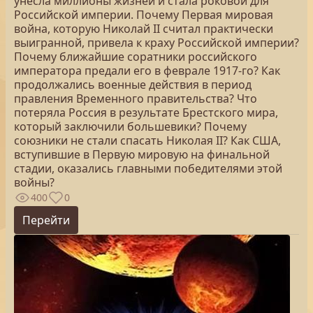
унесла миллионы жизней и стала роковой для
Российской империи. Почему Первая мировая
война, которую Николай II считал практически
выигранной, привела к краху Российской империи?
Почему ближайшие соратники российского
императора предали его в феврале 1917-го? Как
продолжались военные действия в период
правления Временного правительства? Что
потеряла Россия в результате Брестского мира,
который заключили большевики? Почему
союзники не стали спасать Николая II? Как США,
вступившие в Первую мировую на финальной
стадии, оказались главными победителями этой
войны?
400
0
Перейти