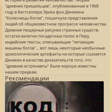
истории и развития человечества? Теория
"древних пришельцев", опубликованная в 1968
году в бестселлере Эриха фон Деникена
"Колесницы богов", пошатнула представления
людей об общеизвестном прогрессе человечества.
Древние пещерные рисунки странных существ,
остатки взлетно-посадочных полос в Перу,
индийские тексты, описывающие "летающие
машины богов"... вот лишь некоторые необычные
археологические артефакты на которые ссылается
Деникен в качестве доказательств того, что
"древние астронавты" были хорошо известны
нашим предкам.
Рекомендации