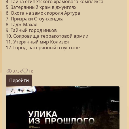
4. Тайна египетского храмового комплекса
5. Затерянный храм в джунглях
6. Охота на замок короля Артура
7. Призраки Стоунхенджа
8. Тадж-Махал
9. Тайный город инков
10. Сокровища терракотовой армии
11. Утерянный мир Колизея
12. Город, затерянный в пустыне
373к
1к
Перейти