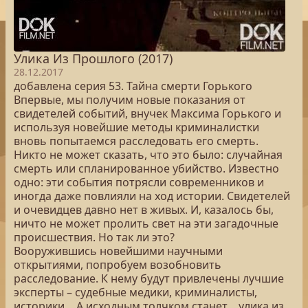
Улика Из Прошлого (2017)
28.12.2017
добавлена серия 53. Тайна смерти Горького
Впервые, мы получим новые показания от
свидетелей событий, внучек Максима Горького и
используя новейшие методы криминалистки
вновь попытаемся расследовать его смерть.
Никто не может сказать, что это было: случайная
смерть или спланированное убийство. Известно
одно: эти события потрясли современников и
иногда даже повлияли на ход истории. Свидетелей
и очевидцев давно нет в живых. И, казалось бы,
ничто не может пролить свет на эти загадочные
происшествия. Но так ли это?
Вооружившись новейшими научными
открытиями, попробуем возобновить
расследование. К нему будут привлечены лучшие
эксперты – судебные медики, криминалисты,
историки… А исходным толчком станет… улика из