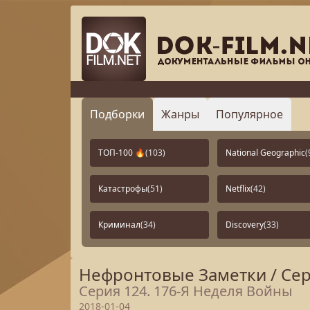
Подборки
Жанры
Популярное
ТОП-100 🔥
(103)
National Geographic
(
Катастрофы
(51)
Netflix
(42)
Криминал
(34)
Discovery
(33)
Нефронтовые Заметки / Сери
Серия 124. 176-Я Неделя Войны
2018-01-04