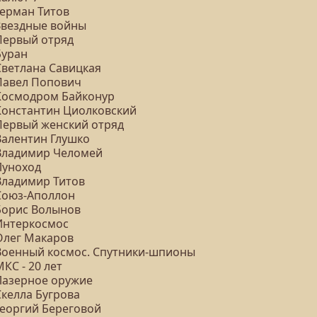
Герман Титов
 Звездные войны
 Первый отряд
Буран
Светлана Савицкая
 Павел Попович
 Космодром Байконур
Константин Циолковский
 Первый женский отряд
Валентин Глушко
 Владимир Челомей
Луноход
 Владимир Титов
 Союз-Аполлон
 Борис Волынов
 Интеркосмос
 Олег Макаров
 Военный космос. Спутники-шпионы
МКС - 20 лет
 Лазерное оружие
Скелла Бугрова
Георгий Береговой