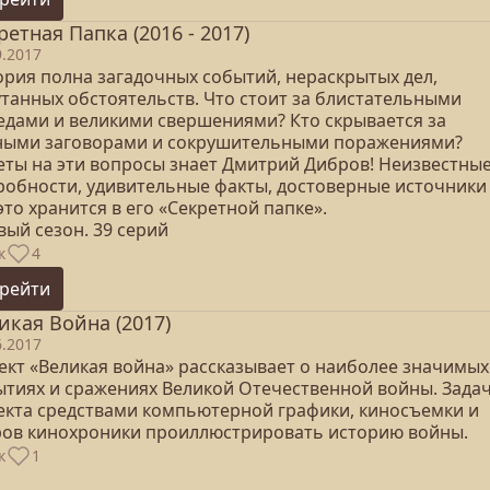
ретная Папка (2016 - 2017)
9.2017
ория полна загадочных событий, нераскрытых дел,
утанных обстоятельств. Что стоит за блистательными
едами и великими свершениями? Кто скрывается за
ными заговорами и сокрушительными поражениями?
еты на эти вопросы знает Дмитрий Дибров! Неизвестны
робности, удивительные факты, достоверные источники
это хранится в его «Секретной папке».
вый сезон. 39 серий
к
4
рейти
икая Война (2017)
6.2017
ект «Великая война» рассказывает о наиболее значимых
ытиях и сражениях Великой Отечественной войны. Зада
екта средствами компьютерной графики, киносъемки и
ров кинохроники проиллюстрировать историю войны.
к
1