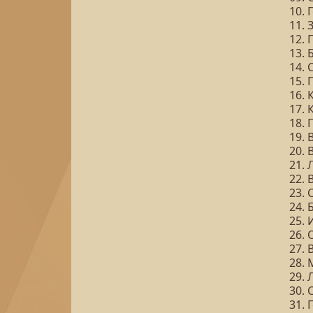
10. 
11.
12.
13. 
14. 
15.
16.
17. 
18.
19. 
20.
21. 
22.
23.
24.
25.
26.
27.
28. 
29.
30. 
31. 