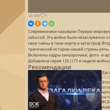
500
1
Современники называли Первую мировую 
забытой. Эта война была незаслуженно о
свои тайны в тени жертв и катастроф Вт
трагической истории нашей страны речь
Включены кадры кинохроники, фото- и ар
Добавлена серия 125 (177-я неделя войны
Рекомендации
Заг
27.1
Это
ост
неп
на 
ФСБ
выд