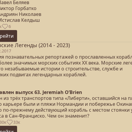
Павел Беляев
Виктор Горбатко
 Андриян Николаев
 Мстислав Келдыш
к
6
рейти
ские Легенды (2014 - 2023)
2.2017
ия познавательных репортажей о прославленных корабл
более значимых морских событиях XX века. Морские лег
то незабываемые истории о строительстве, службе и
иких подвигах легендарных кораблей.
авлен выпуск 63. Jeremiah O’Brien
 из трёх транспортов типа «Либерти», оставшийся на п
го карьере были и пляжи Нормандии и побережье Окина
то по-прежнему действующий корабль с местом стоянки 
са в Сан-Франциско. Чем он знаменит?
30к
33к
рейти