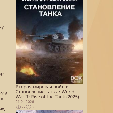
му
бря
й
Вторая мировая война:
Становление танка/ World
2016
War II: Rise of the Tank (2025)
 в
21.04.2026
2к
0
ые,