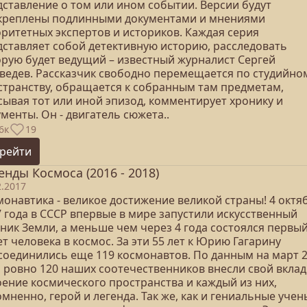
дставление о том или ином событии. Версии будут
креплены подлинными документами и мнениями
оритетных экспертов и историков. Каждая серия
дставляет собой детективную историю, расследовать
орую будет ведущий – известный журналист Сергей
ведев. Рассказчик свободно перемещается по студийно
странству, обращается к собранным там предметам,
сывая тот или иной эпизод, комментирует хронику и
менты. Он - двигатель сюжета..
6к
19
рейти
енды Космоса (2016 - 2018)
2.2017
монавтика - великое достижение великой страны! 4 октя
7 года в СССР впервые в мире запустили искусственный
ник Земли, а меньше чем через 4 года состоялся первы
т человека в космос. За эти 55 лет к Юрию Гагарину
соединились еще 119 космонавтов. По данным на март 
а ровно 120 наших соотечественников внесли свой вклад
оение космического пространства и каждый из них,
мненно, герой и легенда. Так же, как и гениальные учен