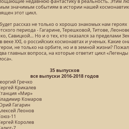
лощающие недавнюю фантастику в реальность. Этим л
амым значимым событиям в истории нашей космонавти
вящен этот цикл.
будет рассказ не только о хорошо знакомых нам героях
тского периода - Гагарине, Терешковой, Титове, Леонове
ко, Савицкой… Но и о тех, кто оказался за пределами З
в веке XXI, о российских космонавтах и ученых. Какие он
герои, не только на орбите, но и в земной жизни? Пожал
два главных вопроса, на которые ответит цикл «Легенды
моса».
35 выпусков
все выпуски 2016-2018 годов
Георгий Гречко
Сергей Крикалев
 Станция «Мир»
 Владимир Комаров
 Юрий Гагарин
Алексей Леонов
Союз-11
Сергей Королев
Салют-7