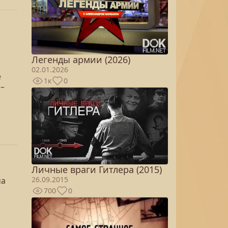
Легенды армии (2026)
02.01.2026
е
1к
0
 –
Личные враги Гитлера (2015)
26.09.2015
ча
700
0