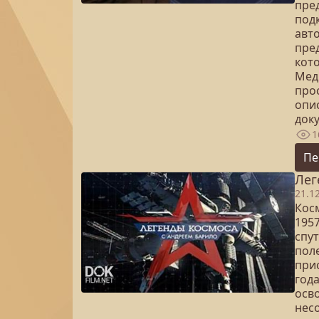
пре
под
авт
пре
кот
Мед
про
опи
доку
1
Пе
Лег
21.1
Кос
195
спут
поле
при
год
осв
несо