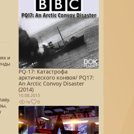
ях и
енды
PQ-17: Катастрофа
арктического конвоя/ PQ17:
An Arctic Convoy Disaster
(2014)
10.08.2015
лаву.
1к
0
вы,
у