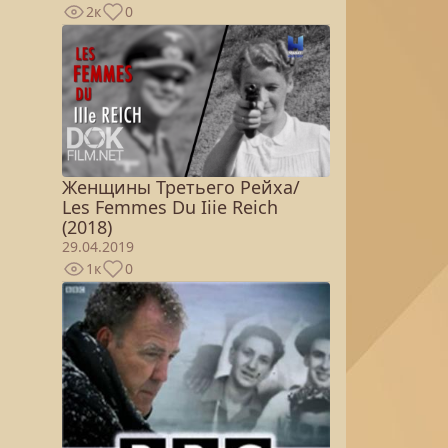
2к
0
Женщины Третьего Рейха/
Les Femmes Du Iiie Reich
(2018)
29.04.2019
1к
0