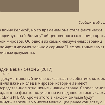
Сообщить об о
войну Великой, но со временем она стала фактически
тодвинута на "обочину" общественного сознания, скрыв
орой мировой. Об одной из самых неизученных страниц
 пойдет в документальном сериале "Нефронтовые замет
хивные документы.
)
адки Века / Сезон 2 (2017)
2.2017
т документальный цикл рассказывает о событиях, котор
авили важный след в мировой истории и имеют
осредственное отношение к нашей стране. Сериал осно
подлинных фактах, полученных из недавно открытых арх
, СВР и РГВИА. Кроме этого в каждом фильме будут
винуты версии, во многом меняющие ранее существую