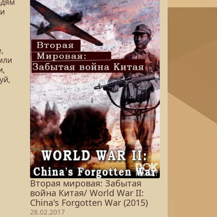
юдям
ки
,
емли
и,
уй,
Вторая мировая: Забытая
война Китая/ World War II:
China's Forgotten War (2015)
28.02.2017