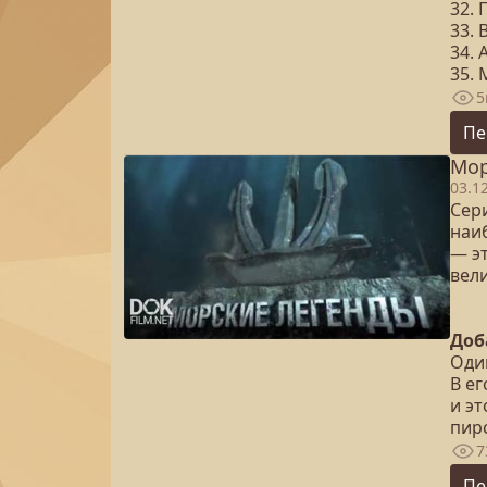
32. 
33. 
34.
35.
5
Пе
Мор
03.1
Сер
наи
— э
вел
Доб
Один
В е
и э
пир
7
Пе