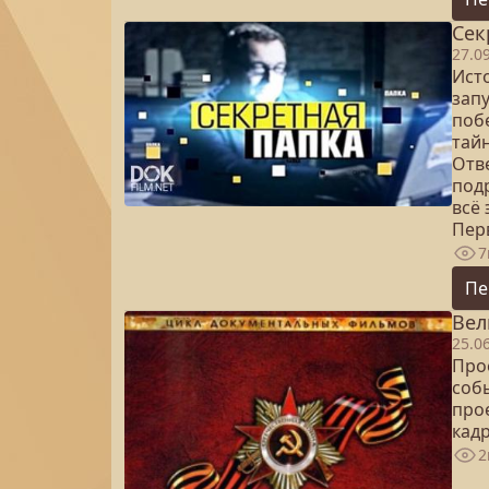
Сек
27.0
Ист
зап
поб
тай
Отв
под
всё 
Пер
7
Пе
Вел
25.0
Про
соб
про
кад
2