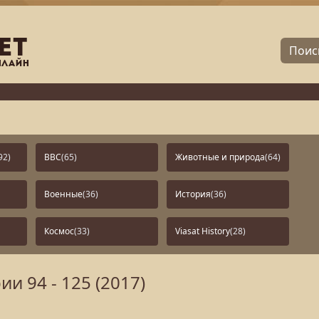
92)
BBC
(65)
Животные и природа
(64)
Военные
(36)
История
(36)
Космос
(33)
Viasat History
(28)
и 94 - 125 (2017)