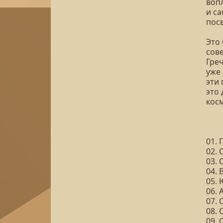
воп
и с
пос
Это 
сове
Греч
уже 
эти 
это 
кос
01. 
02. 
03.
04.
05.
06. 
07. 
08. 
09. 