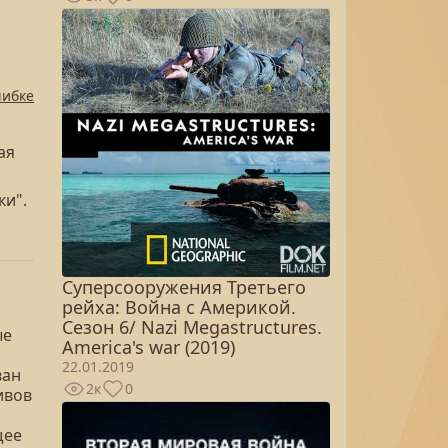
шибке
ая
ки".
Суперсооружения Третьего
рейха: Война с Америкой.
Сезон 6/ Nazi Megastructures.
ые
America's war (2019)
22.01.2019
ван
2к
0
ивов
щее