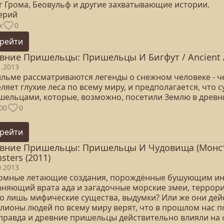
ог Грома, Беовульф и другие захватывающие истории.
серий
к
0
рейти
вние Пришельцы: Пришельцы И Бигфут / Ancient Ali
1.2013
ильме рассматриваются легенды о снежном человеке - ч
ляет глухие леса по всему миру, и предполагается, что 
шельцами, которые, возможно, посетили Землю в древн
00
0
рейти
вние Пришельцы: Пришельцы И Чудовища (Монстры)
sters (2011)
9.2013
омные летающие создания, порождённые бушующим инфе
аняющий врата ада и загадочные морские змеи, террор
го лишь мифические существа, выдумки? Или же они дей
лионы людей по всему миру верят, что в прошлом нас п
 правда и древние пришельцы действительно влияли на