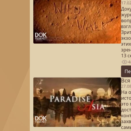
17.0
Док
жур
воп
взг
Зри
экз
этих
зре
13 
4
Пе
Вся
27.0
На 
ист
это 
дост
кон
зах
сам