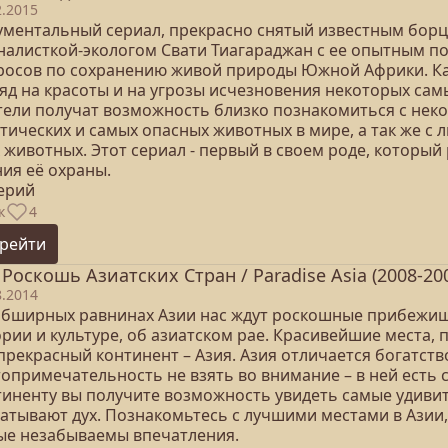
2.2015
ументальный сериал, прекрасно снятый известным борц
налисткой-экологом Свати Тиагараджан с ее опытным п
росов по сохранению живой природы Южной Африки. Ка
ляд на красоты и на угрозы исчезновения некоторых са
тели получат возможность близко познакомиться с неко
отических и самых опасных животных в мире, а так же с
 животных. Этот сериал - первый в своем роде, который
ния её охраны.
серий
к
4
рейти
 Роскошь Азиатских Стран / Paradise Asia (2008-20
8.2014
обширных равнинах Азии нас ждут роскошные прибежищ
ории и культуре, об азиатском рае. Красивейшие места,
прекрасный континент – Азия. Азия отличается богатств
опримечательность не взять во внимание – в ней есть 
тиненту вы получите возможность увидеть самые удиви
ватывают дух. Познакомьтесь с лучшими местами в Азии
ые незабываемы впечатления.