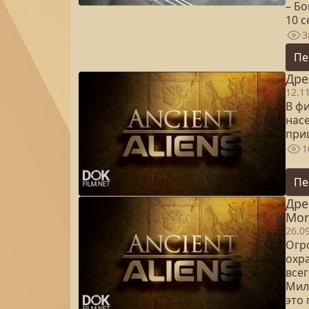
– Б
10 
3
Пе
Дре
12.1
В ф
насе
при
1
Пе
Дре
Mon
26.0
Огр
охр
все
Мил
это