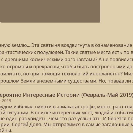
енную землю... Эта святыня воздвигнута в ознаменован
нтастических полулюдей. Такие святые места есть по в
та с древними космическими аргонавтами? А не появилис
ко огромны и прекрасны, чтобы быть построенными др
оили это, но при помощи технологий инопланетян? Мил
рошлом Земли внеземными существами. Но, правда ли э
ероятно Интересные Истории (Февраль-Май 2019
2.2019
чудом избежал смерти в авиакатастрофе, много раз стоя
й ситуации. В поиске интересных мест, людей и событий
е один раз увидеть, чем сто раз услышать. И берётся 
ории. Сергей Доля. Мы отправимся в самые загадочные м
айны.