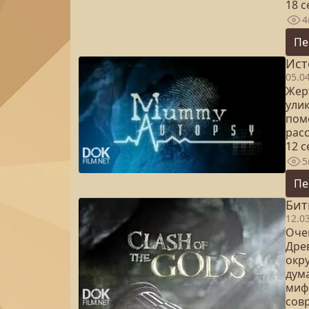
18 
4
Пе
Ист
05.0
Жерт
улик
пом
рас
12 
5
Пе
Бит
12.0
Оче
Дре
окр
дума
миф
сов