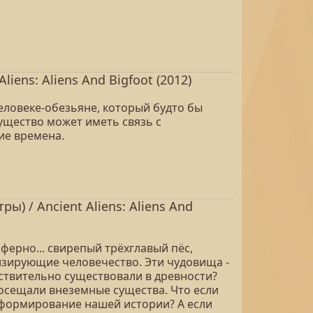
ens: Aliens And Bigfoot (2012)
еловеке-обезьяне, который будто бы
существо может иметь связь с
ие времена.
 / Ancient Aliens: Aliens And
рно... свирепый трёхглавый пёс,
изирующие человечество. Эти чудовища -
ствительно существовали в древности?
осещали внеземные существа. Что если
 формирование нашей истории? А если