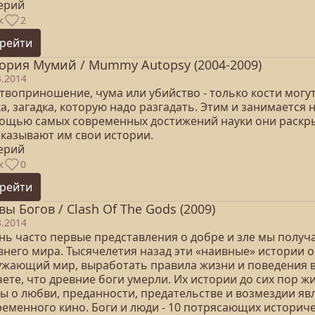
серий
к
2
рейти
ория Мумий / Mummy Autopsy (2004-2009)
4.2014
воприношение, чума или убийство - только кости могут
а, загадка, которую надо разгадать. Этим и занимается
ощью самых современных достижений науки они раскры
сказывают им свои истории.
серий
к
0
рейти
вы Богов / Clash Of The Gods (2009)
3.2014
нь часто первые представления о добре и зле мы получ
внего мира. Тысячелетия назад эти «наивные» истории 
ужающий мир, выработать правила жизни и поведения в
ете, что древние боги умерли. Их истории до сих пор жи
ы о любви, преданности, предательстве и возмездии яв
ременного кино. Боги и люди - 10 потрясающих историч