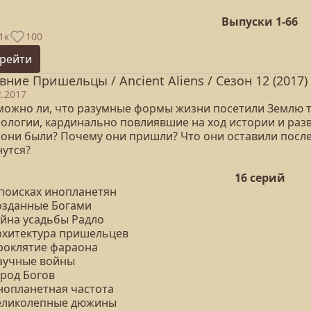
Выпуски 1-66
1к
100
рейти
вние Пришельцы / Ancient Aliens / Сезон 12 (2017)
2.2017
можно ли, что разумные формы жизни посетили Землю ты
нологии, кардинально повлиявшие на ход истории и раз
 они были? Почему они пришли? Что они оставили после 
нутся?
16 серий
 поисках инопланетян
Созданные Богами
айна усадьбы Радло
Архитектура пришельцев
Проклятие фараона
Научные войны
ород Богов
Инопланетная частота
Великолепные дюжины