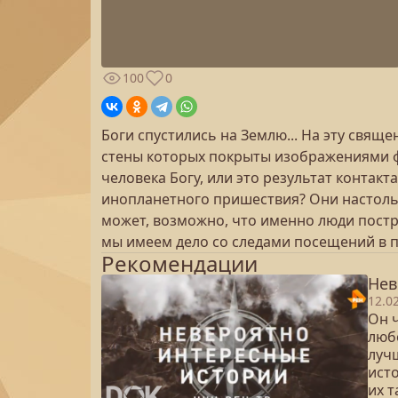
100
0
Боги спустились на Землю... На эту свящ
стены которых покрыты изображениями фа
человека Богу, или это результат контак
инопланетного пришествия? Они настоль
может, возможно, что именно люди постр
мы имеем дело со следами посещений в п
Рекомендации
Нев
12.0
Он 
любо
лучш
ист
их т