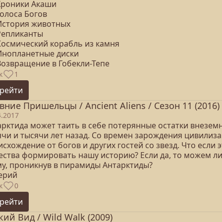
 Хроники Акаши
Голоса Богов
 История животных
 Репликанты
 Космический корабль из камня
 Инопланетные диски
Возвращение в Гобекли-Тепе
к
1
рейти
вние Пришельцы / Ancient Aliens / Сезон 11 (2016)
4.2017
арктида может таить в себе потерянные остатки внезе
ячи и тысячи лет назад. Со времен зарождения цивилиза
схождение от богов и других гостей со звезд. Что если
ества формировать нашу историю? Если да, то можем л
му, проникнув в пирамиды Антарктиды?
серий
к
0
рейти
кий Вид / Wild Walk (2009)