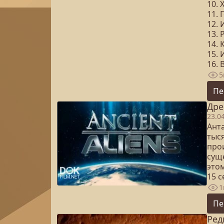
10.
11. 
12.
13.
14.
15.
16. 
5
Пе
Дре
23.0
Ант
тыс
прои
сущ
это
15 
1
Пе
Ред