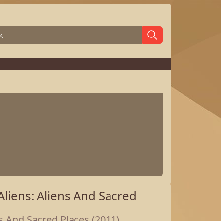
ens: Aliens And Sacred
And Sacred Places (2011)