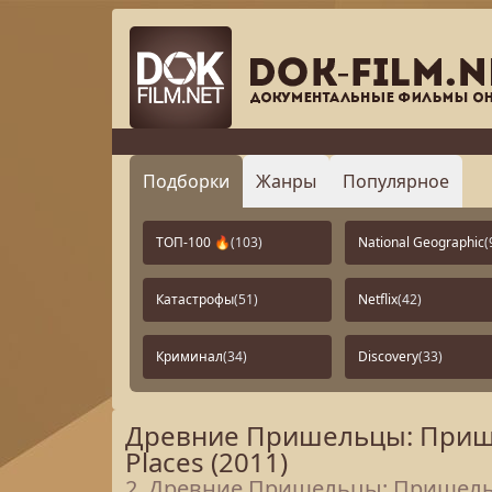
Подборки
Жанры
Популярное
ТОП-100 🔥
(103)
National Geographic
(
Катастрофы
(51)
Netflix
(42)
Криминал
(34)
Discovery
(33)
Древние Пришельцы: Пришел
Places (2011)
2. Древние Пришельцы: Пришельцы 