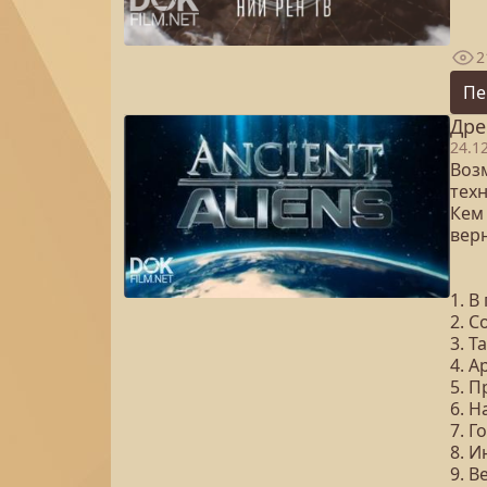
2
Пе
Дре
24.1
Воз
тех
Кем
вер
1. В
2. 
3. Т
4. 
5. 
6. 
7. Г
8. 
9. 