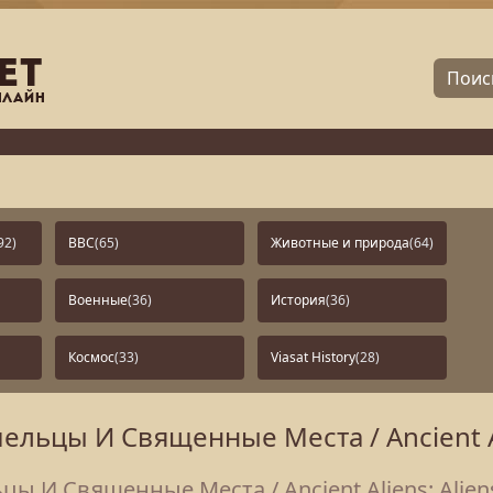
92)
BBC
(65)
Животные и природа
(64)
Военные
(36)
История
(36)
Космос
(33)
Viasat History
(28)
ьцы И Священные Места / Ancient Ali
И Священные Места / Ancient Aliens: Aliens 