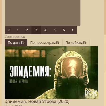
1
2
3
4
5
6
Previous
Next
Сортировка:
По дате
По просмотрам
По лайкам
Эпидемия. Новая Угроза (2020)
07.07.2020