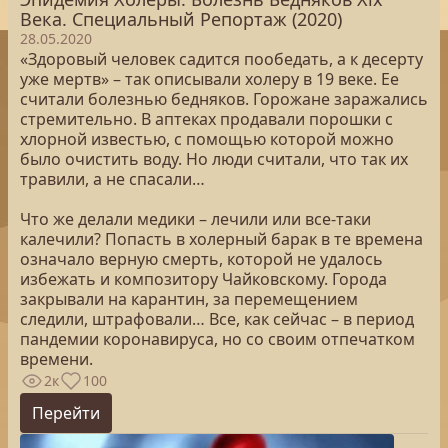
Века. Специальный Репортаж (2020)
28.05.2020
«Здоровый человек садится пообедать, а к десерту
уже мертв» – так описывали холеру в 19 веке. Ее
считали болезнью бедняков. Горожане заражались
стремительно. В аптеках продавали порошки с
хлорной известью, с помощью которой можно
было очистить воду. Но люди считали, что так их
травили, а не спасали…
Что же делали медики – лечили или все-таки
калечили? Попасть в холерный барак в те времена
означало верную смерть, которой не удалось
избежать и композитору Чайковскому. Города
закрывали на карантин, за перемещением
следили, штрафовали… Все, как сейчас – в период
пандемии коронавируса, но со своим отпечатком
времени.
2к
100
Перейти