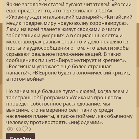
Яркие заголовки статей пугают читателей: «России
еще предстоит то, что переживают в США»,
«Украину ждет итальянский сценарий», «Китайский
медик предрек миру новую волну коронавируса».
Люди на всей планете живут сводками о числе
заболевших и умерших, а в социальных сетях и
мессенджерах разных стран то и дело появляются
посты и аудиосообщения о том, что власти якобы
скрывают реальное положение вещей. В таких
сообщениях пишут: «Вирус мутирует и крепнет»,
«Россиянам угрожает еще более страшная
напасть!», «В Европе будет экономический кризис,
а потом война».
Но зачем еще больше пугать людей, когда всем и
так страшно? Программа «Улика из прошлого»
проведет собственное расследование: мы
выясним, кто намеренно сеет панику среди
населения планеты, а также поймем, как обычному
человеку противостоять «инфодемии».
100
0