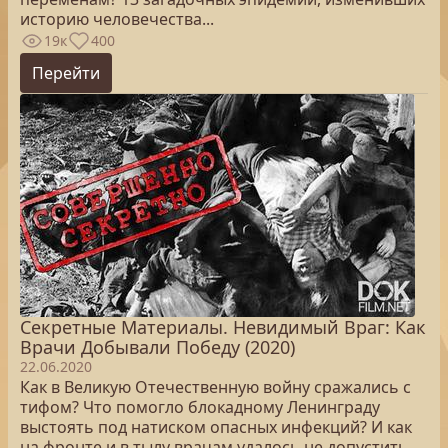
историю человечества...
19к
400
Перейти
Секретные Материалы. Невидимый Враг: Как
Врачи Добывали Победу (2020)
22.06.2020
Как в Великую Отечественную войну сражались с
тифом? Что помогло блокадному Ленинграду
выстоять под натиском опасных инфекций? И как
на фронте и в тылу врачам удалось не допустить