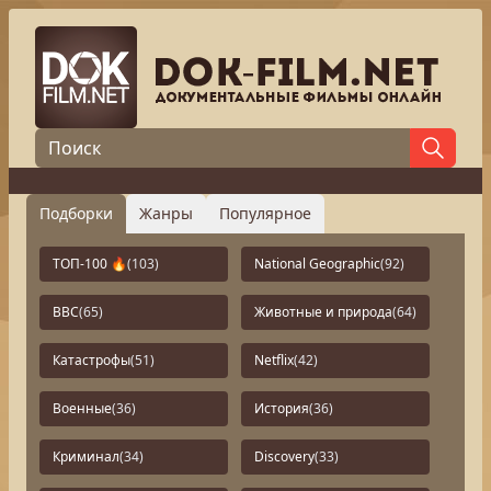
Подборки
Жанры
Популярное
ТОП-100 🔥
(103)
National Geographic
(92)
BBC
(65)
Животные и природа
(64)
Катастрофы
(51)
Netflix
(42)
Военные
(36)
История
(36)
Криминал
(34)
Discovery
(33)