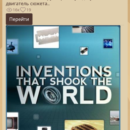
двигатель сюжета..
16к
19
Перейти