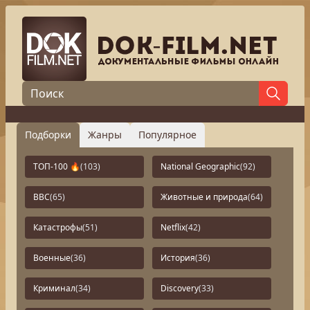
Подборки
Жанры
Популярное
ТОП-100 🔥
(103)
National Geographic
(92)
BBC
(65)
Животные и природа
(64)
Катастрофы
(51)
Netflix
(42)
Военные
(36)
История
(36)
Криминал
(34)
Discovery
(33)