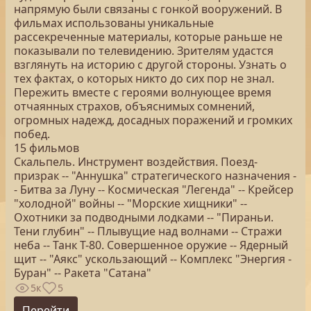
напрямую были связаны с гонкой вооружений. В
фильмах использованы уникальные
рассекреченные материалы, которые раньше не
показывали по телевидению. Зрителям удастся
взглянуть на историю с другой стороны. Узнать о
тех фактах, о которых никто до сих пор не знал.
Пережить вместе с героями волнующее время
отчаянных страхов, объяснимых сомнений,
огромных надежд, досадных поражений и громких
побед.
15 фильмов
Скальпель. Инструмент воздействия. Поезд-
призрак -- "Аннушка" стратегического назначения -
- Битва за Луну -- Космическая "Легенда" -- Крейсер
"холодной" войны -- "Морские хищники" --
Охотники за подводными лодками -- "Пираньи.
Тени глубин" -- Плывущие над волнами -- Стражи
неба -- Танк Т-80. Совершенное оружие -- Ядерный
щит -- "Аякс" ускользающий -- Комплекс "Энергия -
Буран" -- Ракета "Сатана"
5к
5
Перейти