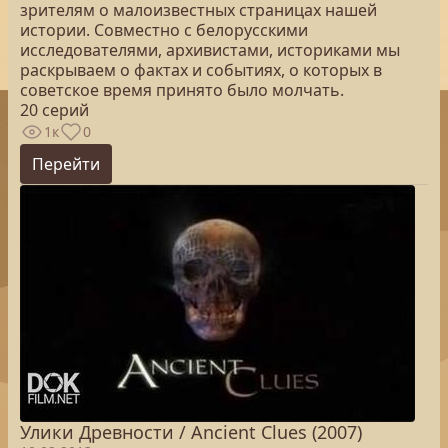
зрителям о малоизвестных страницах нашей
истории. Совместно с белорусскими
исследователями, архивистами, историками мы
раскрываем о фактах и событиях, о которых в
советское время принято было молчать.
20 серий
1к
0
Перейти
Улики Древности / Ancient Clues (2007)