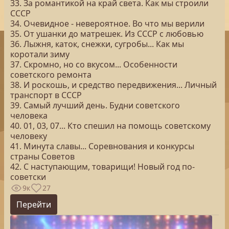
33. За романтикой на край света. Как мы строили
СССР
34. Очевидное - невероятное. Во что мы верили
35. От ушанки до матрешек. Из СССР с любовью
36. Лыжня, каток, снежки, сугробы... Как мы
коротали зиму
37. Скромно, но со вкусом... Особенности
советского ремонта
38. И роскошь, и средство передвижения... Личный
транспорт в СССР
39. Самый лучший день. Будни советского
человека
40. 01, 03, 07... Кто спешил на помощь советскому
человеку
41. Минута славы... Соревнования и конкурсы
страны Советов
42. С наступающим, товарищи! Новый год по-
советски
9к
27
Перейти