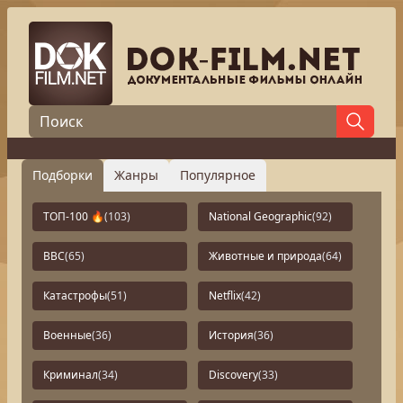
Подборки
Жанры
Популярное
ТОП-100 🔥
(103)
National Geographic
(92)
BBC
(65)
Животные и природа
(64)
Катастрофы
(51)
Netflix
(42)
Военные
(36)
История
(36)
Криминал
(34)
Discovery
(33)