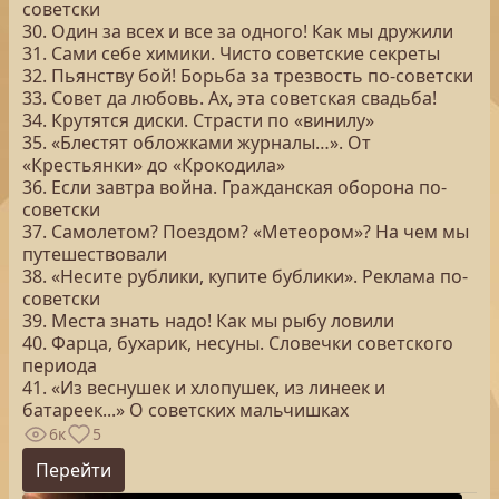
советски
30. Один за всех и все за одного! Как мы дружили
31. Сами себе химики. Чисто советские секреты
32. Пьянству бой! Борьба за трезвость по-советски
33. Совет да любовь. Ах, эта советская свадьба!
34. Крутятся диски. Страсти по «винилу»
35. «Блестят обложками журналы…». От
«Крестьянки» до «Крокодила»
36. Если завтра война. Гражданская оборона по-
советски
37. Самолетом? Поездом? «Метеором»? На чем мы
путешествовали
38. «Несите рублики, купите бублики». Реклама по-
советски
39. Места знать надо! Как мы рыбу ловили
40. Фарца, бухарик, несуны. Словечки советского
периода
41. «Из веснушек и хлопушек, из линеек и
батареек...» О советских мальчишках
6к
5
Перейти