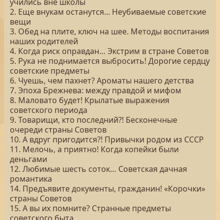
учились вне школы
2. Еще внукам останутся... Неубиваемые советские
вещи
3. Обед на плите, ключ на шее. Методы воспитания
наших родителей
4. Когда риск оправдан… Экстрим в стране Советов
5. Рука не поднимается выбросить! Дорогие сердцу
советские предметы
6. Чуешь, чем пахнет? Ароматы нашего детства
7. Эпоха Брежнева: между правдой и мифом
8. Маловато будет! Крылатые выражения
советского периода
9. Товарищи, кто последний?! Бесконечные
очереди страны Советов
10. А вдруг пригодится?! Привычки родом из СССР
11. Мелочь, а приятно! Когда копейки были
деньгами
12. Любимые шесть соток… Советская дачная
романтика
14. Предъявите документы, гражданин! «Корочки»
страны Советов
15. А вы их помните? Странные предметы
советского быта