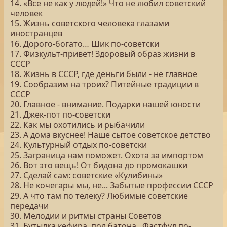
14. «Все не как у людей!» Что не любил советский
человек
15. Жизнь советского человека глазами
иностранцев
16. Дорого-богато… Шик по-советски
17. Физкульт-привет! Здоровый образ жизни в
СССР
18. Жизнь в СССР, где деньги были - не главное
19. Сообразим на троих? Питейные традиции в
СССР
20. Главное - внимание. Подарки нашей юности
21. Джек-пот по-советски
22. Как мы охотились и рыбачили
23. А дома вкуснее! Наше сытое советское детство
24. Культурный отдых по-советски
25. Заграница нам поможет. Охота за импортом
26. Вот это вещь! От бидона до промокашки
27. Сделай сам: советские «Кулибины»
28. Не кочегары мы, не... Забытые профессии СССР
29. А что там по телеку? Любимые советские
передачи
30. Мелодии и ритмы страны Советов
31. Бутылка кефира, пол батона.. Фастфуд по-