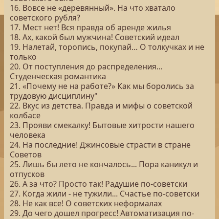
16. Вовсе не «деревянный». На что хватало
советского рубля?
17. Мест нет! Вся правда об аренде жилья
18. Ах, какой был мужчина! Советский идеал
19. Налетай, торопись, покупай… О толкучках и не
только
20. От поступления до распределения...
Студенческая романтика
21. «Почему не на работе?» Как мы боролись за
трудовую дисциплину"
22. Вкус из детства. Правда и мифы о советской
колбасе
23. Прояви смекалку! Бытовые хитрости нашего
человека
24. На последние! Джинсовые страсти в стране
Советов
25. Лишь бы лето не кончалось... Пора каникул и
отпусков
26. А за что? Просто так! Радушие по-советски
27. Когда жили - не тужили... Счастье по-советски
28. Не как все! О советских неформалах
29. До чего дошел прогресс! Автоматизация по-