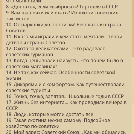
что мы копили
8. «Достать», если «выбросят»! Торговля в СССР
9. Вам шашечки или ехать? Из жизни советских
таксистов
10. От парковки до прописки! Бесплатная страна
Советов
11. В кого мы играли и кем стать мечтали... Герои
детворы страны Советов
12. Охота за деликатесами... Что радовало
советских гурманов
13. Когда цены знали наизусть. Что почем было в
советских магазинах?
14. Не так, как сейчас. Особенности советской
жизни
15. Дикарями и с комфортом. Как путешествовали
советские туристы
16. Точка, точка, запятая... Школьные годы в СССР
17. Жизнь без интернета... Как проводили вечера в
СССР
18. Люди, которые могли достать все
19. Такая скотина нужна самому! Подсобное
хозяйство по-советски
20. Мой адрес: Советский Союз... Как мы общались