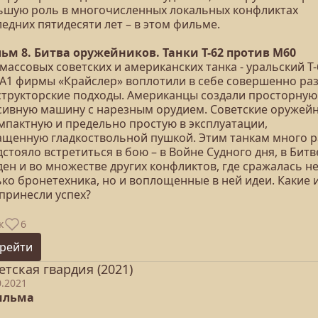
ьшую роль в многочисленных локальных конфликтах
едних пятидесяти лет – в этом фильме.
ьм 8. Битва оружейников. Танки Т-62 против М60
массовых советских и американских танка - уральский Т-
А1 фирмы «Крайслер» воплотили в себе совершенно ра
структорские подходы. Американцы создали просторную
сивную машину с нарезным орудием. Советские оружей
омпактную и предельно простую в эксплуатации,
ащенную гладкоствольной пушкой. Этим танкам много р
стояло встретиться в бою – в Войне Судного дня, в Битв
ен и во множестве других конфликтов, где сражалась н
ко бронетехника, но и воплощенные в ней идеи. Какие 
 принесли успех?
к
6
рейти
етская гвардия (2021)
0.2021
ильма