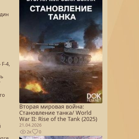
один
F-4,
ть
у
го
Вторая мировая война:
Становление танка/ World
War II: Rise of the Tank (2025)
21.04.2026
й
2к
0
ется