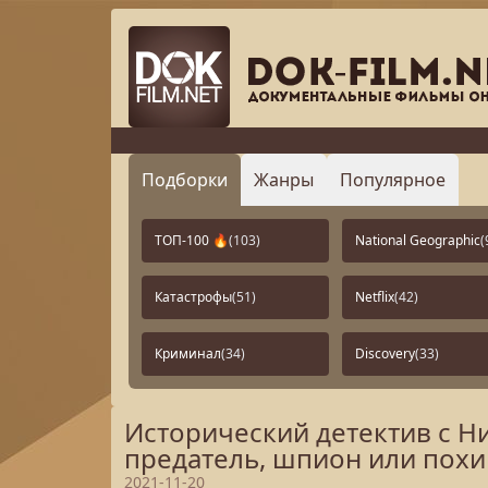
Подборки
Жанры
Популярное
ТОП-100 🔥
(103)
National Geographic
(
Катастрофы
(51)
Netflix
(42)
Криминал
(34)
Discovery
(33)
Исторический детектив с Н
предатель, шпион или похи
2021-11-20