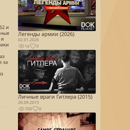
62 и
зные
Легенды армии (2026)
 и
02.01.2026
ники
1к
0
аз
е за
е
из
Личные враги Гитлера (2015)
26.09.2015
700
0