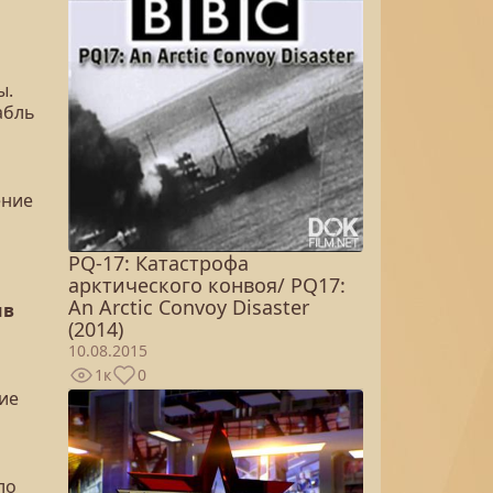
ы.
абль
ение
PQ-17: Катастрофа
арктического конвоя/ PQ17:
An Arctic Convoy Disaster
ив
(2014)
10.08.2015
1к
0
ие
ло