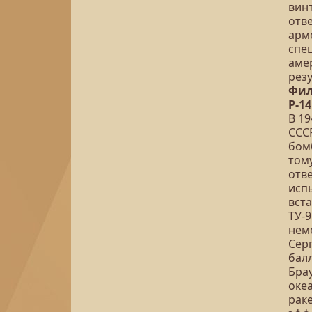
вин
отв
арм
спе
аме
рез
Фил
Р-1
В 1
ССС
бом
том
отве
исп
вст
ТУ-9
нем
Сер
бал
Бра
океа
рак