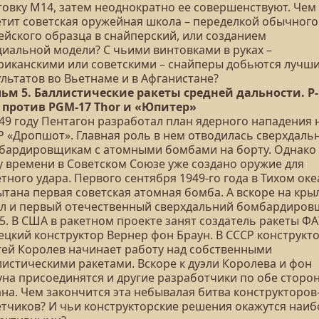
товку М14, затем неоднократно ее совершенствуют. Чем
етит советская оружейная школа – переделкой обычного
ейского образца в снайперский, или созданием
циальной модели? С чьими винтовками в руках –
риканскими или советскими – снайперы добьются лучш
ультатов во Вьетнаме и в Афганистане?
ьм 5. Баллистические ракеты средней дальности. Р-
4 против PGM-17 Thor и «Юпитер»
949 году Пентагон разработал план ядерного нападения 
Р «Дропшот». Главная роль в нем отводилась сверхдаль
бардировщикам с атомными бомбами на борту. Однако 
у времени в Советском Союзе уже создано оружие для
тного удара. Первого сентября 1949-го года в Тихом ок
ытана первая советская атомная бомба. А вскоре на кры
ал и первый отечественный сверхдальний бомбардиров
5. В США в ракетном проекте занят создатель ракеты ФА
ецкий конструктор Вернер фон Браун. В СССР конструкт
гей Королев начинает работу над собственными
листическими ракетами. Вскоре к дуэли Королева и фон
уна присоединятся и другие разработчики по обе сторо
на. Чем закончится эта небывалая битва конструкторов
етчиков? И чьи конструкторские решения окажутся наиб