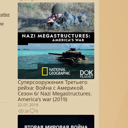
шибке
ле
Суперсооружения Третьего
рейха: Война с Америкой.
Сезон 6/ Nazi Megastructures.
America's war (2019)
22.01.2019
2к
0