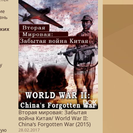
ие
знь
ских
у
Вторая мировая: Забытая
война Китая/ World War II:
China's Forgotten War (2015)
ную
28.02.2017