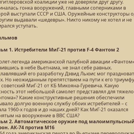
гитлеровской коалиции уже не доверяли друг другу.
иналась гонка вооружений, главными соперниками в
орой выступали СССР и США. Оружейные конструкторы 
ругим выдавали «шедевры». Никто никому не хотел и не
рался уступать.
ильмов
ьм 1. Истребители МиГ-21 против F-4 Фантом 2
олет-легенда американской палубной авиации «Фантом» 
ившись в небе Вьетнама, не знал себе равных.
главлявший его разработку Дэвид Льюис мог празднова
ех. Но неожиданным препятствием на пути к его триумф
 советский МиГ-21 от КБ Микояна-Гуревича. Какую
сность этот небольшой самолет представлял для тяжело
нтома»? Какие конструктивные решения обеспечили
ывало долгую военную службу обоих истребителей – с
ла 1960-х годов и до наших дней? Как МиГ-21 оказался
нятым на вооружение в ВВС США?
ьм 2. Автоматическое оружие под малоимпульсны
рон. АК-74 против М16
964 года американская пехота во Вьетнаме перевооружа