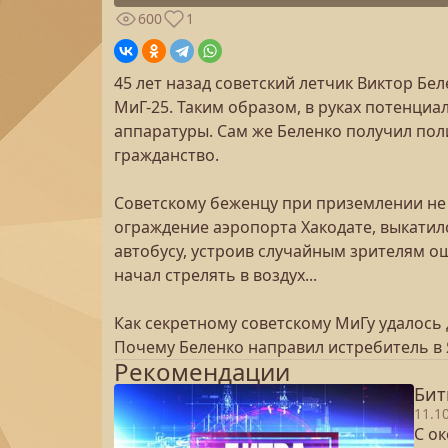
600
1
45 лет назад советский летчик Виктор Б
МиГ-25. Таким образом, в руках потенци
аппаратуры. Сам же Беленко получил пол
гражданство.
Советскому беженцу при приземлении не 
ограждение аэропорта Хакодате, выкатилс
автобусу, устроив случайным зрителям 
начал стрелять в воздух...
Как секретному советскому МиГу удалось
Почему Беленко направил истребитель в
Рекомендации
Бит
11.1
С о