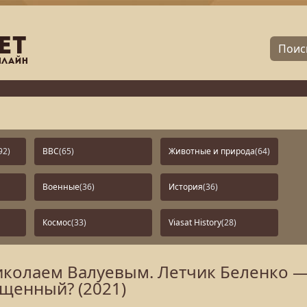
92)
BBC
(65)
Животные и природа
(64)
Военные
(36)
История
(36)
Космос
(33)
Viasat History
(28)
иколаем Валуевым. Летчик Беленко 
щенный? (2021)