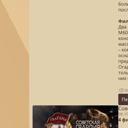
бол
посл
Фил
Два 
М60
кон
мас
– к
осн
пред
Огад
толь
них
6
Пе
Сов
06.1
4 ф