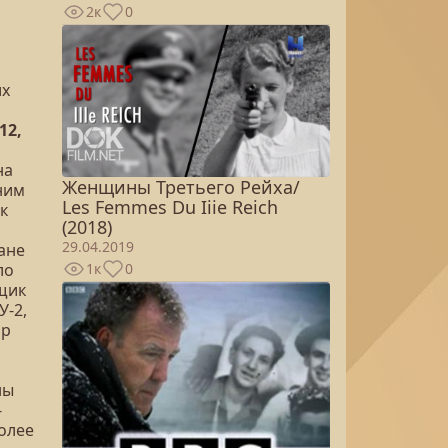
2к
0
их
12,
на
Женщины Третьего Рейха/
ним
Les Femmes Du Iiie Reich
к
(2018)
29.04.2019
еане
1к
0
ло
щик
У-2,
ор
ны
-
олее