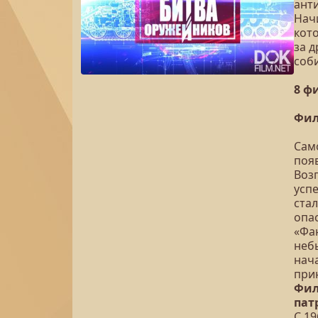
анти
Нач
кот
за д
соби
8 ф
Фил
Сам
появ
Воз
усп
стал
опа
«Фа
неб
нача
при
Фил
пат
С 1