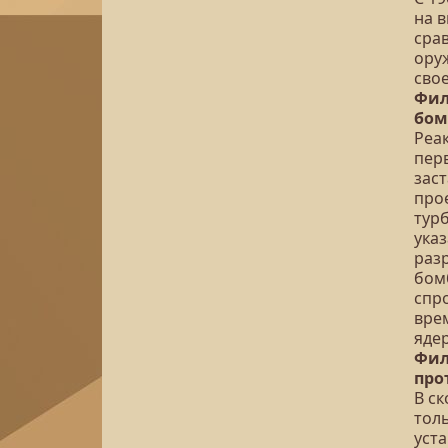
на 
сра
ору
сво
Фил
бом
Реа
пер
зас
про
тур
ука
разр
бом
спр
вре
яде
Фил
про
В с
тол
уст