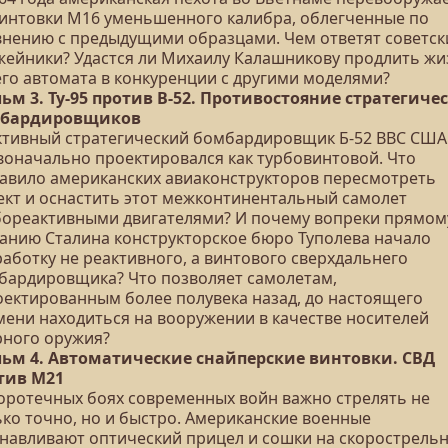
винтовки М16 уменьшенного калибра, облегченные по
внению с предыдущими образцами. Чем ответят советск
жейники? Удастся ли Михаилу Калашникову продлить жи
его автомата в конкуренции с другими моделями?
ьм 3. Ту-95 против B-52. Противостояние стратегиче
бардировщиков
ктивный стратегический бомбардировщик Б-52 ВВС США
воначально проектировался как турбовинтовой. Что
тавило американских авиаконструкторов пересмотреть
ект и оснастить этот межконтинентальный самолет
бореактивными двигателями? И почему вопреки прямом
занию Сталина конструкторское бюро Туполева начало
аботку не реактивного, а винтового сверхдальнего
бардировщика? Что позволяет самолетам,
оектированным более полувека назад, до настоящего
мени находиться на вооружении в качестве носителей
рного оружия?
ьм 4. Автоматические снайперские винтовки. СВД
тив М21
коротечных боях современных войн важно стрелять не
ько точно, но и быстро. Американские военные
анавливают оптический прицел и сошки на скорострель