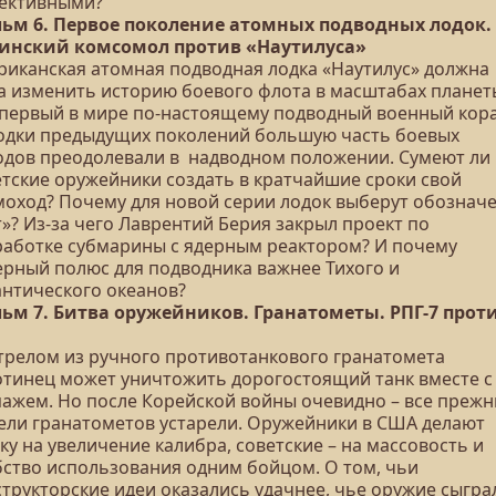
ективными?
ьм 6. Первое поколение атомных подводных лодок.
инский комсомол против «Наутилуса»
риканская атомная подводная лодка «Наутилус» должна
а изменить историю боевого флота в масштабах планет
 первый в мире по-настоящему подводный военный кор
одки предыдущих поколений большую часть боевых
одов преодолевали в надводном положении. Сумеют ли
етские оружейники создать в кратчайшие сроки свой
моход? Почему для новой серии лодок выберут обознач
»? Из-за чего Лаврентий Берия закрыл проект по
работке субмарины с ядерным реактором? И почему
ерный полюс для подводника важнее Тихого и
антического океанов?
ьм 7. Битва оружейников. Гранатометы. РПГ-7 прот
трелом из ручного противотанкового гранатомета
отинец может уничтожить дорогостоящий танк вместе с
пажем. Но после Корейской войны очевидно – все прежн
ели гранатометов устарели. Оружейники в США делают
ку на увеличение калибра, советские – на массовость и
бство использования одним бойцом. О том, чьи
структорские идеи оказались удачнее, чье оружие сыгра