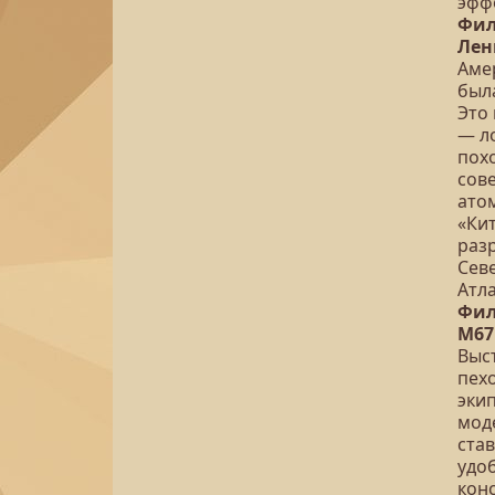
эфф
Фил
Лен
Аме
был
Это
— л
пох
сов
ато
«Кит
раз
Сев
Атл
Фил
М67
Выс
пех
эки
мод
став
удо
кон