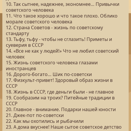
10. Так сытнее, надежнее, экономнее… Привычки
советского человека
11. Что такое хорошо и что такое плохо. Облико
морале советского человека
12. Страна Советов - жизнь по советскому
стандарту
13. Тьфу, тьфу - чтобы не сглазить! Приметы и
суеверия в СССР
14. «Все не как у людей!» Что не любил советский
человек
15. Жизнь советского человека глазами
иностранцев
16. Дорого-богато… Шик по-советски
17. Физкульт-привет! Здоровый образ жизни в
СССР
18. Жизнь в СССР, где деньги были - не главное
19. Сообразим на троих? Питейные традиции в
СССР
20. Главное - внимание. Подарки нашей юности
21. Джек-пот по-советски
22. Как мы охотились и рыбачили
23. А дома вкуснее! Наше сытое советское детство