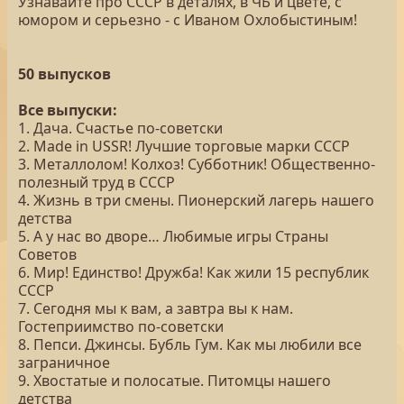
Узнавайте про СССР в деталях, в ЧБ и цвете, с
юмором и серьезно - с Иваном Охлобыстиным!
50 выпусков
Все выпуски:
1. Дача. Счастье по-советски
2. Made in USSR! Лучшие торговые марки СССР
3. Металлолом! Колхоз! Субботник! Общественно-
полезный труд в СССР
4. Жизнь в три смены. Пионерский лагерь нашего
детства
5. А у нас во дворе… Любимые игры Страны
Советов
6. Мир! Единство! Дружба! Как жили 15 республик
СССР
7. Сегодня мы к вам, а завтра вы к нам.
Гостеприимство по-советски
8. Пепси. Джинсы. Бубль Гум. Как мы любили все
заграничное
9. Хвостатые и полосатые. Питомцы нашего
детства