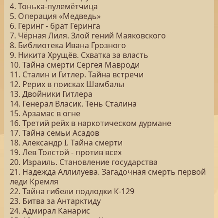
4. Тонька-пулемётчица
5. Операция «Медведь»
6. Геринг - брат Геринга
7. Чёрная Лиля. Злой гений Маяковского
8. Библиотека Ивана Грозного
9. Никита Хрущёв. Схватка за власть
10. Тайна смерти Сергея Мавроди
11. Сталин и Гитлер. Тайна встречи
12. Рерих в поисках Шамбалы
13. Двойники Гитлера
14. Генерал Власик. Тень Сталина
15. Арзамас в огне
16. Третий рейх в наркотическом дурмане
17. Тайна семьи Асадов
18. Александр I. Тайна смерти
19. Лев Толстой - против всех
20. Израиль. Становление государства
21. Надежда Аллилуева. Загадочная смерть первой
леди Кремля
22. Тайна гибели подлодки К-129
23. Битва за Антарктиду
24. Адмирал Канарис