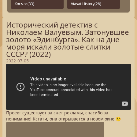
Космос
(33)
Viasat History
(28)
Исторический детектив с
Николаем Валуевым. Затонувшее
золото «Эдинбурга». Как на дне
моря искали золотые слитки
СССР? (2022)
2022-07-05
Проект существует за счёт рекламы, спасибо за
понимание! Кстати, она открывается в новом окне 😉