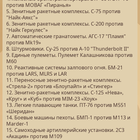
против МОВАГ «Пиранья»
5. Зенитные ракетные комплексы. С-75 против
"Найк-Аякс"»
6. Зенитные ракетные комплексы. С-200 против
"Найк Геркулес"»
7. Автоматические гранатометы. АГС-17 "Пламя"
против Mk19»
8. Штурмовики. Су-25 против A-10 "Thunderbolt II"
9. Единые пулеметы. Пулемет Калашникова против
М60
10. Реактивные системы залпового огня. БМ-21
против LARS, MLRS и LAR
11. Переносные зенитно-ракетные комплексы.
«Стрела-2» против «Блоупайп» и «Стингер»
12. Зенитно-ракетные комплексы. С-125 «Нева»,
«Круг» и «Куб» против MIM-23 «Хоук»
13. Легкие плавающие танки. ПТ-76 против M551
«Шеридан»
14. Боевые машины пехоты. БМП-1 против M113 и
Marder-1
15. Самоходные артиллерийские установки. 2С3
«Акация» против М109