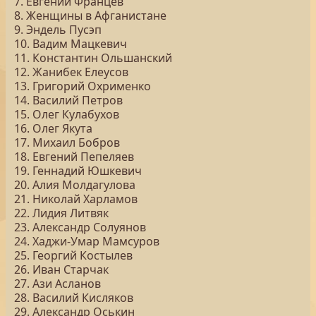
7. Евгений Францев
8. Женщины в Афганистане
9. Эндель Пусэп
10. Вадим Мацкевич
11. Константин Ольшанский
12. Жанибек Елеусов
13. Григорий Охрименко
14. Василий Петров
15. Олег Кулабухов
16. Олег Якута
17. Михаил Бобров
18. Евгений Пепеляев
19. Геннадий Юшкевич
20. Алия Молдагулова
21. Николай Харламов
22. Лидия Литвяк
23. Александр Солуянов
24. Хаджи-Умар Мамсуров
25. Георгий Костылев
26. Иван Старчак
27. Ази Асланов
28. Василий Кисляков
29. Александр Оськин