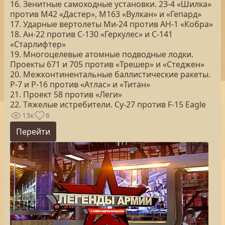
16. Зенитные самоходные установки. 23-4 «Шилка»
против М42 «Дастер», М163 «Вулкан» и «Гепард»
17. Ударные вертолеты Ми-24 против AH-1 «Кобра»
18. Ан-22 против C-130 «Геркулес» и С-141
«Старлифтер»
19. Многоцелевые атомные подводные лодки.
Проекты 671 и 705 против «Трешер» и «Стеджен»
20. Межконтинентальные баллистические ракеты.
Р-7 и Р-16 против «Атлас» и «Титан»
21. Проект 58 против «Леги»
22. Тяжелые истребители. Су-27 против F-15 Eagle
13к
6
Перейти