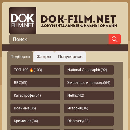
Подборки
Жанры
Популярное
ТОП-100 🔥
(103)
National Geographic
(92)
BBC
(65)
Животные и природа
(64)
Катастрофы
(51)
Netflix
(42)
Военные
(36)
История
(36)
Криминал
(34)
Discovery
(33)