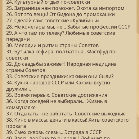
24. Культурный отдых по-советски
25. Заграница нам поможет. Охота за импортом
26. Вот это вещь! От бидона до промокашки
27. Сделай сам: советские «Кулибины»
28. Не кочегары мы, не... Забытые профессии СССР
29. А что там по телеку? Любимые советские
передачи
30. Мелодии и ритмы страны Советов
31. Бутылка кефира, пол батона.. Фастфуд по-
советски
32. До свадьбы заживет! Народная медицина
страны Советов
33. Советские праздники: какими они были?
34. Кухня народов СССР или Как мы вкусно
дружили…
35. Время первых. Советские достижения
36. Когда соседей не выбирали... Жизнь в
коммуналке
37. Отдыхать - не работать. Советские выходные
38. Кино в массы, деньги в кассы! Хиты советского
проката
39. Смех сквозь слезы... Эстрада в СССР
40. Здесь вообще-то очередь! Дефицит по-