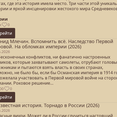
ах, где эта история имела место. Три части этой уникал
ории и яркой инсценировки жестокого мира Средневеко
ерии
к
0
рейти
нид Млечин. Вспомнить всё. Наследство Первой
овой. На обломках империи (2026)
5.2026
бесконечных конфликтов, ни фанатично настроенных
виков, которые захватывают самолеты, отрубают головы
жникам и пытаются взять власть в своих странах,
можно, не было бы, если бы Османская империя в 1914 г
пожелала участвовать в Первой мировой войне на сторо
мании. Роковое решение…
00
0
рейти
звестная история. Торнадо в России (2026)
5.2026
пасные вихри. Может ли в России случиться настоящий