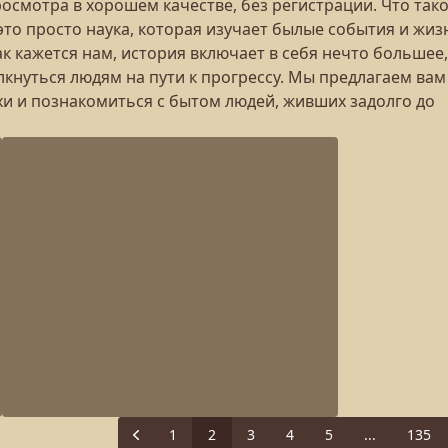
осмотра в хорошем качестве, без регистрации. Что так
это просто наука, которая изучает былые события и жиз
ак кажется нам, история включает в себя нечто большее,
лкнуться людям на пути к прогрессу. Мы предлагаем вам
хи и познакомиться с бытом людей, живших задолго до
1
2
3
4
5
...
135
Previous