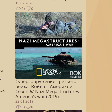
19.02.2026
2к
0
ей
?
Суперсооружения Третьего
рейха: Война с Америкой.
тых
Сезон 6/ Nazi Megastructures.
America's war (2019)
22.01.2019
2к
0