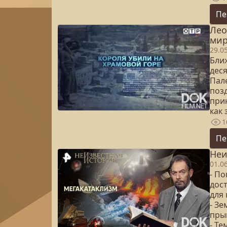
Пе
Лео
мир
29.0
Бли
дес
Пал
поз
при
как
1
Пе
Неи
01.0
- П
дос
для
- З
пры
- Те