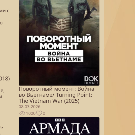
ми с
то
018)
Поворотный момент: Война
е,
во Вьетнаме/ Turning Point:
и
The Vietnam War (2025)
08.03.2026
1000
0
сь
.