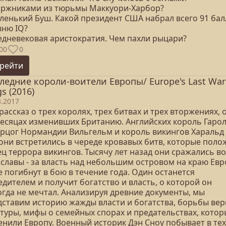
оржниками из тюрьмы Маккуори-Харбор?
ленький Буш. Какой президент США набрал всего 91 бал
вню IQ?
редневековая аристократия. Чем пахли рыцари?
00
0
рейти
ледние короли-воители Европы/ Europe's Last War
s (2016)
3.2017
рассказ о трех королях, трех битвах и трех вторжениях, о
месяцах изменивших Британию. Английских король Гаро
герцог Нормандии Вильгельм и король викингов Харальд I
 они встретились в череде кровавых битв, которые поло
ц террора викингов. Тысячу лет назад они сражались во
 славы - за власть над небольшим островом на краю Евр
 погибнут в бою в течение года. Один останется
дителем и получит богатство и власть, о которой он
огда не мечтал. Анализируя древние документы, мы
дставим историю жажды власти и богатства, борьбы вер
ьтуры, мифы о семейных спорах и предательствах, котор
енили Европу. Военный историк Дэн Сноу побывает в тех