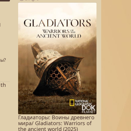
И
ны?
ith
Гладиаторы: Воины древнего
мира/ Gladiators: Warriors of
а
the ancient world (2025)