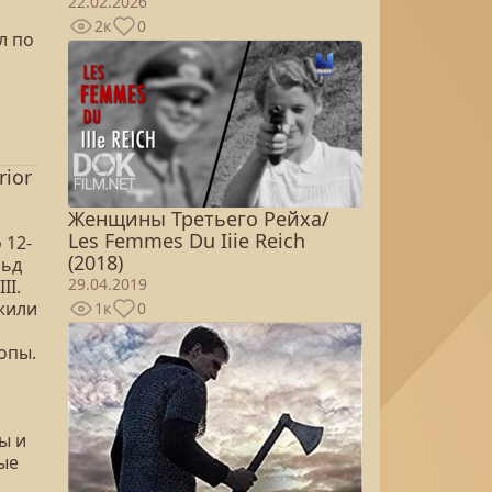
22.02.2026
2к
0
л по
rior
Женщины Третьего Рейха/
Les Femmes Du Iiie Reich
 12-
(2018)
льд
29.04.2019
II.
жили
1к
0
опы.
ы и
ые