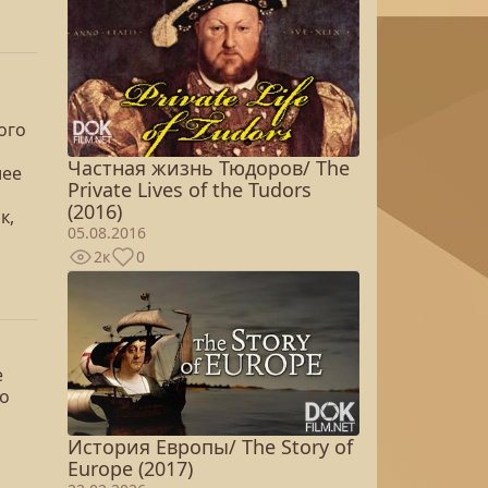
ого
Частная жизнь Тюдоров/ The
лее
Private Lives of the Tudors
(2016)
к,
05.08.2016
2к
0
е
но
История Европы/ The Story of
Europe (2017)