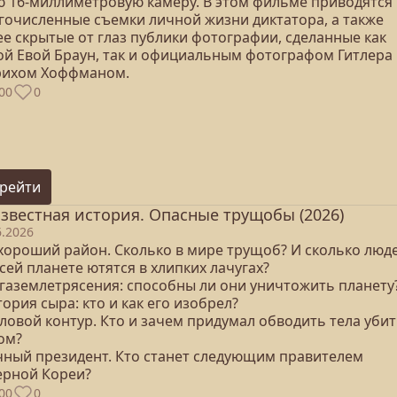
ю 16-миллиметровую камеру. В этом фильме приводятся
гочисленные съемки личной жизни диктатора, а также
ее скрытые от глаз публики фотографии, сделанные как
ой Евой Браун, так и официальным фотографом Гитлера
рихом Хоффманом.
00
0
рейти
звестная история. Опасные трущобы (2026)
6.2026
ехороший район. Сколько в мире трущоб? И сколько люд
сей планете ютятся в хлипких лачугах?
егаземлетрясения: способны ли они уничтожить планету
тория сыра: кто и как его изобрел?
ловой контур. Кто и зачем придумал обводить тела уби
ом?
ечный президент. Кто станет следующим правителем
ерной Кореи?
00
0