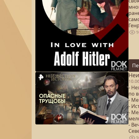
сво
мно
ран
сам
Ген
1
Пе
Неи
10.0
- Н
по в
- М
- Ис
- Ме
мел
- В
Сев
1