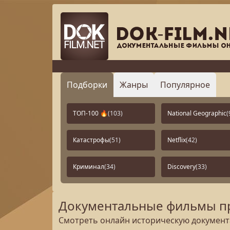
Подборки
Жанры
Популярное
ТОП-100 🔥
(103)
National Geographic
(
Катастрофы
(51)
Netflix
(42)
Криминал
(34)
Discovery
(33)
Документальные фильмы пр
Смотреть онлайн историческую документа