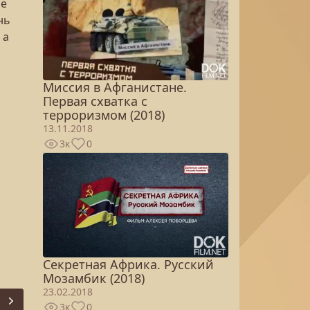
ое
нь
 а
Миссия в Афганистане.
Первая схватка с
терроризмом (2018)
13.11.2018
3к
0
Секретная Африка. Русский
Мозамбик (2018)
23.02.2018
Next
3к
0