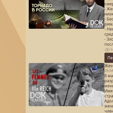
сме
- Ж
низ
- Бе
рим
- Не
сре
- Зл
пос
1
Пе
Жен
29.0
8 ма
раз
жен
Име
стра
Адо
жен
чле