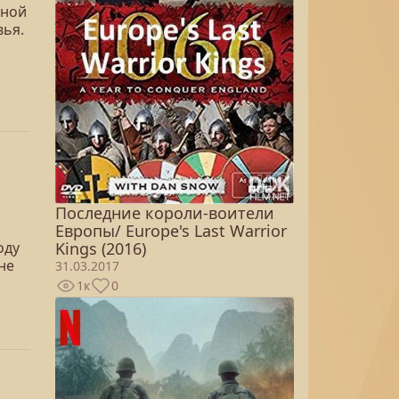
ьной
вья.
Последние короли-воители
Европы/ Europe's Last Warrior
Kings (2016)
оду
не
31.03.2017
1к
0