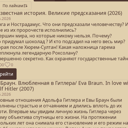
По лайкам
звестная история. Великие предсказания (2026)
6.2026
нга и Нострадамус. Что они предсказали человечеству? 
ие из их пророчеств исполнились?
вершин мира, но которые никому нельзя. Почему?
о придумал шоколад ? И кто подсадил на него весь мир?
торая после Хюрем-Султан! Какая наложница гарема
еплюнула легендарную Роксолану?
овершенно секретно. Как охраняют государственные тай
00
0
рейти
 Браун. Влюбленная в Гитлера/ Eva Braun. In love w
f Hitler (2007)
6.2026
овные отношения Адольфа Гитлера и Евы Браун были
олнены страстью и отчаянием и длились вплоть до их
рти. Впервые мы увидим личную жизнь Гитлера через
зму объектива спутницы его жизни. На протяжении
ольких лет она снимала его становление и его режим н