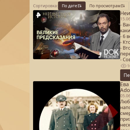
Сортировка:
По дате
По просмотрам
Неи
15.0
- Ва
как
- 6 
- Кт
- В
пер
- С
1
Пе
Ева
Adol
05.0
Люб
нап
сме
при
неск