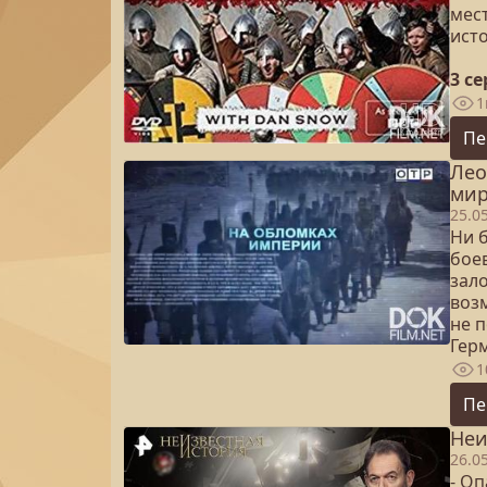
мест
ист
3 с
1
Пе
Лео
мир
25.0
Ни 
бое
зало
воз
не 
Гер
1
Пе
Неи
26.0
- О