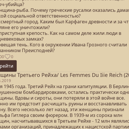
рч-убийца?
енщина-рыба. Почему греческие русалки оказались дама
кой социальной ответственностью?
ссмертный город. Каким был Карфаген древности и за ч
ляне его уничтожили?
приступная крепость. Как на самом деле жили люди в
дневековых замках?
овещая тень. Кого в окружении Ивана Грозного считали
ланником Преисподней?
00
0
рейти
щины Третьего Рейха/ Les Femmes Du Iiie Reich (2
4.2019
я 1945 года. Третий Рейх на грани капитуляции. В Берлин
рушенном бомбардировками, остались практически одн
щины. Вдовы и сироты, они потеряли в этой войне все.
нно им предстоит расчищать руины и восстанавливать
ну. Всего несколько лет назад, эти женщины признали
льфа Гитлера своим фюрером. В 1939-м из сорока млн
щин, насчитывавшихся в Третьем Рейхе - 12 млн являли
нами организаций, принадлежащих к нацистской партии