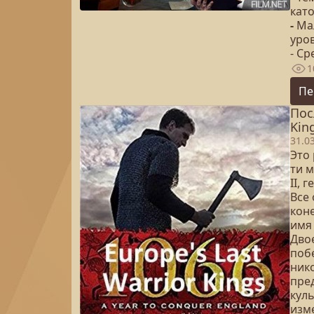
кат
-
Ма
уро
- С
1
Пе
Пос
King
31.0
Это 
ти 
II, 
Все
коне
имя
Двое
побе
ник
пре
кул
изм