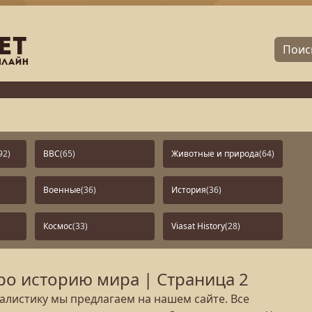
92)
BBC
(65)
Животные и природа
(64)
Военные
(36)
История
(36)
Космос
(33)
Viasat History
(28)
о историю мира | Страница 2
листику мы предлагаем на нашем сайте. Все