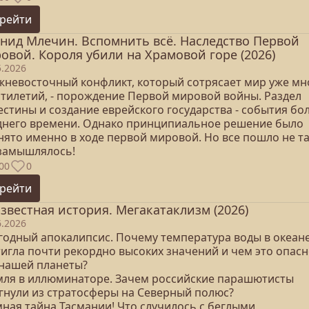
рейти
нид Млечин. Вспомнить всё. Наследство Первой
овой. Короля убили на Храмовой горе (2026)
5.2026
жневосточный конфликт, который сотрясает мир уже мн
ятилетий, - порождение Первой мировой войны. Раздел
естины и создание еврейского государства - события бо
днего времени. Однако принципиальное решение было
нято именно в ходе первой мировой. Но все пошло не та
 замышлялось!
00
0
рейти
звестная история. Мегакатаклизм (2026)
6.2026
огодный апокалипсис. Почему температура воды в океан
тигла почти рекордно высоких значений и чем это опас
 нашей планеты?
емля в иллюминаторе. Зачем российские парашютисты
гнули из стратосферы на Северный полюс?
мная тайна Тасмании! Что случилось с беглыми