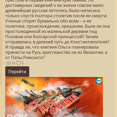
престоле и первая княгиня-христианка. Но
достоверных сведений о ее жизни совсем мало:
древнейшая русская летопись была написана
только спустя полтора столетия после ее смерти.
Ученые спорят буквально обо всем – о ее
политике, происхождении, крещении. Была ли она
простолюдинкой из маленькой деревни под
Псковом или болгарской принцессой? Зачем
отправилась в далекий путь до Константинополя?
И правда ли, что княгиня Ольга планировала
принести на Русь христианство не из Византии, а
от Папы Римского?
5к
0
Перейти