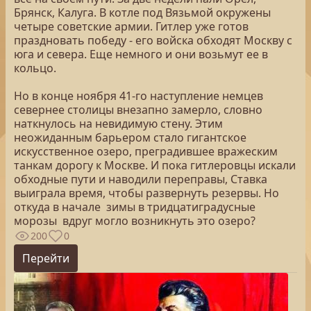
Брянск, Калуга. В котле под Вязьмой окружены
четыре советские армии. Гитлер уже готов
праздновать победу - его войска обходят Москву с
юга и севера. Еще немного и они возьмут ее в
кольцо.
Но в конце ноября 41-го наступление немцев
севернее столицы внезапно замерло, словно
наткнулось на невидимую стену. Этим
неожиданным барьером стало гигантское
искусственное озеро, преградившее вражеским
танкам дорогу к Москве. И пока гитлеровцы искали
обходные пути и наводили переправы, Ставка
выиграла время, чтобы развернуть резервы. Но
откуда в начале зимы в тридцатиградусные
морозы вдруг могло возникнуть это озеро?
200
0
Перейти