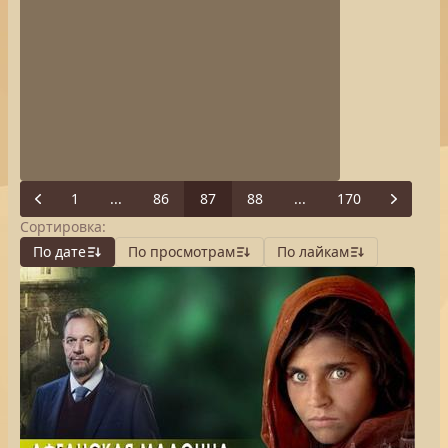
1
...
86
87
88
...
170
Previous
Next
Сортировка:
По дате
По просмотрам
По лайкам