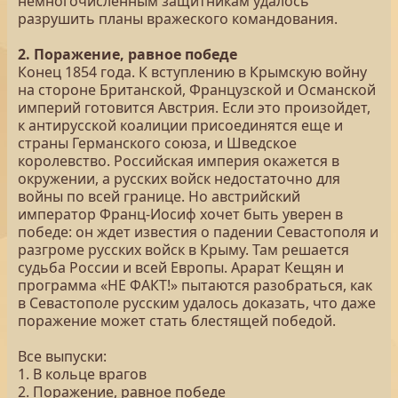
немногочисленным защитникам удалось
разрушить планы вражеского командования.
2. Поражение, равное победе
Конец 1854 года. К вступлению в Крымскую войну
на стороне Британской, Французской и Османской
империй готовится Австрия. Если это произойдет,
к антирусской коалиции присоединятся еще и
страны Германского союза, и Шведское
королевство. Российская империя окажется в
окружении, а русских войск недостаточно для
войны по всей границе. Но австрийский
император Франц-Иосиф хочет быть уверен в
победе: он ждет известия о падении Севастополя и
разгроме русских войск в Крыму. Там решается
судьба России и всей Европы. Арарат Кещян и
программа «НЕ ФАКТ!» пытаются разобраться, как
в Севастополе русским удалось доказать, что даже
поражение может стать блестящей победой.
Все выпуски:
1. В кольце врагов
2. Поражение, равное победе