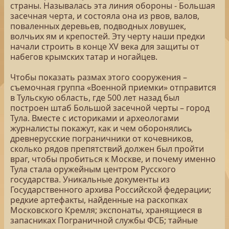
страны. Называлась эта линия обороны - Большая
засечная черта, и состояла она из рвов, валов,
поваленных деревьев, подводных ловушек,
волчьих ям и крепостей. Эту черту наши предки
начали строить в конце XV века для защиты от
набегов крымских татар и ногайцев.
Чтобы показать размах этого сооружения –
съемочная группа «Военной приемки» отправится
в Тульскую область, где 500 лет назад был
построен штаб Большой засечной черты – город
Тула. Вместе с историками и археологами
журналисты покажут, как и чем оборонялись
древнерусские пограничники от кочевников,
сколько рядов препятствий должен был пройти
враг, чтобы пробиться к Москве, и почему именно
Тула стала оружейным центром Русского
государства. Уникальные документы из
Государственного архива Российской федерации;
редкие артефакты, найденные на раскопках
Московского Кремля; экспонаты, хранящиеся в
запасниках Пограничной службы ФСБ; тайные