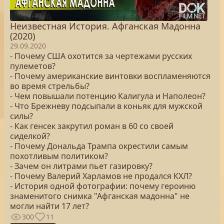
Неизвестная История. Афганская Мадонна
(2020)
29.09.2020
- Почему США охотится за чертежами русских
пулеметов?
- Почему американские винтовки воспламеняются
во время стрельбы?
- Чем повышали потенцию Калигула и Наполеон?
- Что Брежневу подсыпали в коньяк для мужской
силы?
- Как генсек закрутил роман в 60 со своей
сиделкой?
- Почему Дональда Трампа окрестили самым
похотливым политиком?
- Зачем он литрами пьет газировку?
- Почему Валерий Харламов не продался КХЛ?
- История одной фотографии: почему героиню
знаменитого снимка "Афганская мадонна" не
могли найти 17 лет?
300
11