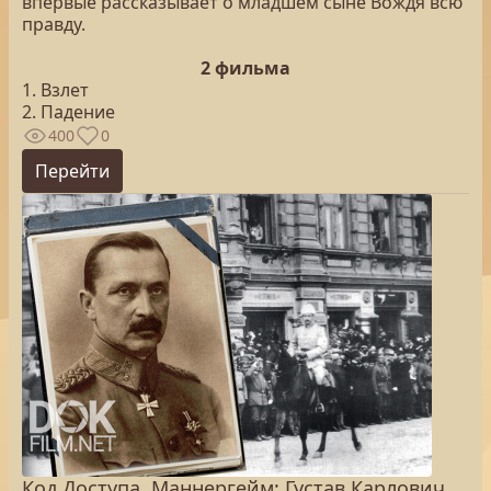
впервые рассказывает о младшем сыне Вождя всю
правду.
2 фильма
1. Взлет
2. Падение
400
0
Перейти
Код Доступа. Маннергейм: Густав Карлович