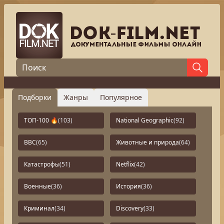
Подборки
Жанры
Популярное
ТОП-100 🔥
(103)
National Geographic
(92)
BBC
(65)
Животные и природа
(64)
Катастрофы
(51)
Netflix
(42)
Военные
(36)
История
(36)
Криминал
(34)
Discovery
(33)