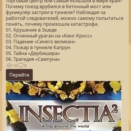
торговый центр или самый большой в мире кран?
Почему поезд врубился в бетонный мост или
фуникулёр застрял в туннеле? Наблюдая за
работой следователей, можно самому попытаться
понять, почему произошла катастрофа.
01. Крушение в Эшеде
02. Огненный ураган на «Кинг-Кросс»
03. Падение «Синего великан»
04. Пожар в туннеле Капрун
05. Тайна «Дербишира»
06. Трагедия «Сампуна»
1к
0
Перейти