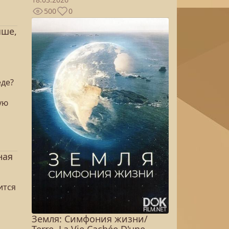
500
0
ыше,
еде?
ую
ная
ится
Земля: Симфония жизни/
Terre, La Vie Cachée D'une