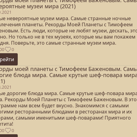
орды моей планеты с Тимофеем Баженовым. Сам
ероятные музеи мира (2021)
9.2021
ые невероятные музеи мира. Самые странные ночные
влечения планеты. Рекорды Моей Планеты с Тимофеем
новым. Есть люди, которые не любят музеи, дескать, эт
но. Но только не в тех музеях, которые мы вам покажем
дня. Поверьте, это самые странные музеи мира.
00
0
рейти
орды моей планеты с Тимофеем Баженовым. Сам
огие блюда мира. Самые крутые шеф-повара мир
1)
8.2021
ые дорогие блюда мира. Самые крутые шеф-повара мир
а. Рекорды Моей Планеты с Тимофеем Баженовым. В эт
грамме нам всем будет вкусно. Знакомимся с самыми
огими ресторанными блюдами в ресторанах мира и их
орами, самыми именитыми шеф-поварами! Приятного
етита!
00
0