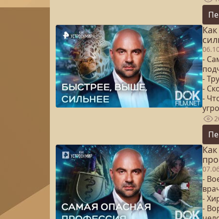
Пе
Как
сил
06.1
- С
под
- Т
- С
- Чт
угро
2
Пе
Как
про
07.0
- В
вра
- Х
- Во
чел