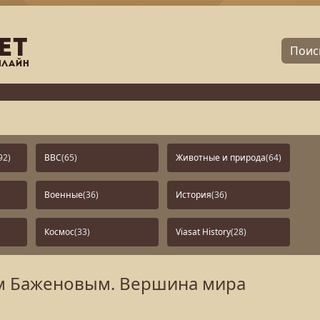
92)
BBC
(65)
Животные и природа
(64)
Военные
(36)
История
(36)
Космос
(33)
Viasat History
(28)
ем Баженовым. Вершина мира