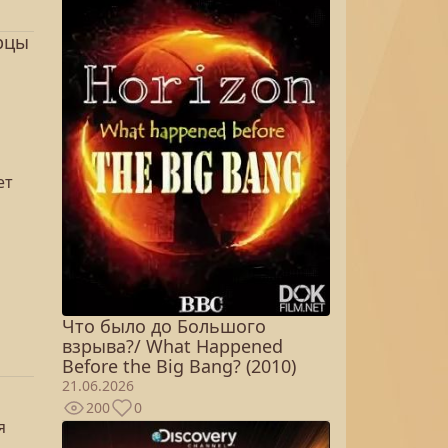
рцы
ет
Что было до Большого
взрыва?/ What Happened
Before the Big Bang? (2010)
21.06.2026
200
0
я