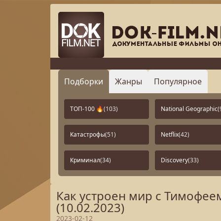
Подборки
Жанры
Популярное
ТОП-100 🔥
(103)
National Geographic
(
Катастрофы
(51)
Netflix
(42)
Криминал
(34)
Discovery
(33)
Как устроен мир с Тимофе
(10.02.2023)
2023-02-12