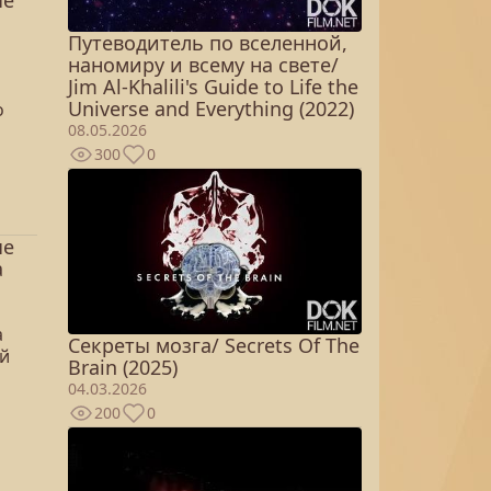
ые
Путеводитель по вселенной,
наномиру и всему на свете/
Jim Al-Khalili's Guide to Life the
Universe and Everything (2022)
о
08.05.2026
300
0
ые
а
а
Секреты мозга/ Secrets Of The
ой
Brain (2025)
04.03.2026
200
0