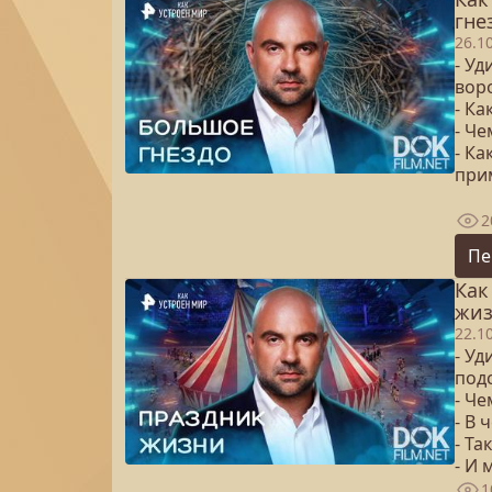
гне
26.1
- У
вор
- К
- Ч
- К
при
2
Пе
Как
жиз
22.1
- Уд
под
- Ч
- В 
- Т
- И
1