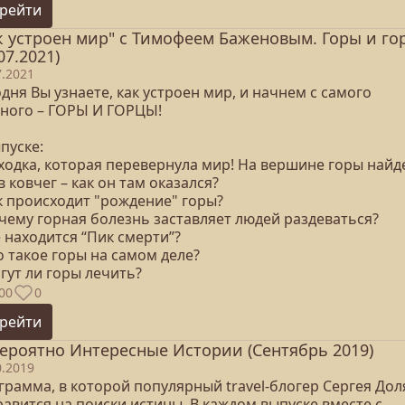
рейти
к устроен мир" с Тимофеем Баженовым. Горы и го
07.2021)
7.2021
дня Вы узнаете, как устроен мир, и начнем с самого
вного – ГОРЫ И ГОРЦЫ!
ыпуске:
аходка, которая перевернула мир! На вершине горы найд
 ковчег – как он там оказался?
ак происходит "рождение" горы?
очему горная болезнь заставляет людей раздеваться?
е находится “Пик смерти”?
о такое горы на самом деле?
гут ли горы лечить?
00
0
рейти
ероятно Интересные Истории (Сентябрь 2019)
0.2019
грамма, в которой популярный travel-блогер Сергея Дол
авится на поиски истины. В каждом выпуске вместе с