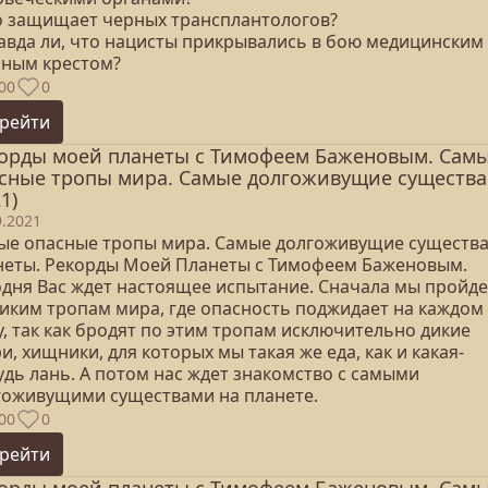
то защищает черных трансплантологов?
равда ли, что нацисты прикрывались в бою медицинским
сным крестом?
00
0
рейти
орды моей планеты с Тимофеем Баженовым. Сам
сные тропы мира. Самые долгоживущие существа
1)
9.2021
ые опасные тропы мира. Самые долгоживущие существ
неты. Рекорды Моей Планеты с Тимофеем Баженовым.
одня Вас ждет настоящее испытание. Сначала мы пройд
диким тропам мира, где опасность поджидает на каждом
, так как бродят по этим тропам исключительно дикие
и, хищники, для которых мы такая же еда, как и какая-
удь лань. А потом нас ждет знакомство с самыми
гоживущими существами на планете.
00
0
рейти