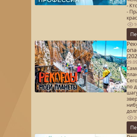
- К
- П
кра
1
Пе
Рек
опа
(202
29.0
Сам
пла
Сег
по 
шагу
звер
ниб
дол
2
Пе