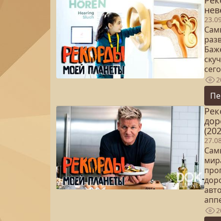
Рек
нев
23.0
Сам
раз
Баже
скуч
сего
2
Пе
Рек
дор
(202
27.0
Сам
мир
про
дор
авт
апп
2