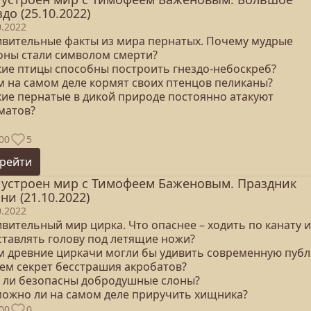
здо (25.10.2022)
0.2022
дивительные факты из мира пернатых. Почему мудрые
оны стали символом смерти?
акие птицы способны построить гнездо-небоскреб?
ем на самом деле кормят своих птенцов пеликаны?
акие пернатые в дикой природе постоянно атакуют
матов?
00
5
рейти
 устроен мир с Тимофеем Баженовым. Праздник
ни (21.10.2022)
0.2022
ивительный мир цирка. Что опаснее – ходить по канату 
ставлять голову под летящие ножи?
ем древние циркачи могли бы удивить современную публ
чем секрет бесстрашия акробатов?
ак ли безопасны добродушные слоны?
 можно ли на самом деле приручить хищника?
00
0