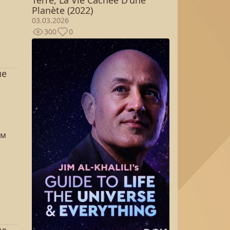
Planète (2022)
03.03.2026
300
0
ые
а
ем