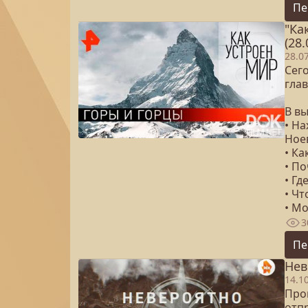
Пе
"Ка
(28.
28.0
Сего
гла
В в
• Н
Ноев
• К
• П
• Гд
• Чт
• Мо
3
Пе
Нев
14.1
Про
отпр