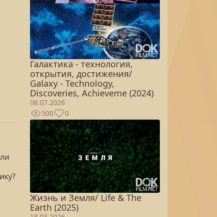
Галактика - технология,
открытия, достижения/
Galaxy - Technology,
Discoveries, Achieveme (2024)
08.07.2026
500
0
или
ику?
Жизнь и Земля/ Life & The
Earth (2025)
18.03.2026