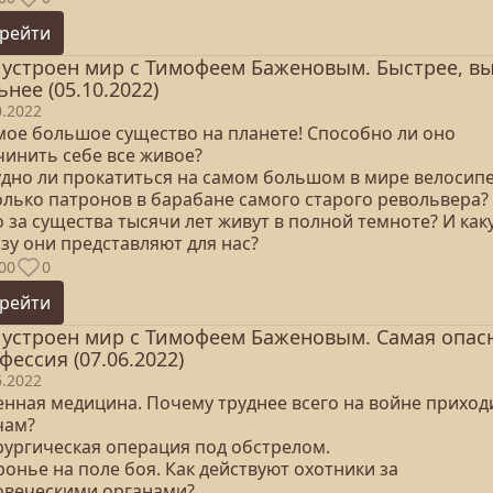
рейти
 устроен мир с Тимофеем Баженовым. Быстрее, в
ьнее (05.10.2022)
0.2022
амое большое существо на планете! Способно ли оно
чинить себе все живое?
рудно ли прокатиться на самом большом в мире велосип
колько патронов в барабане самого старого револьвера?
о за существа тысячи лет живут в полной темноте? И как
зу они представляют для нас?
00
0
рейти
 устроен мир с Тимофеем Баженовым. Самая опас
фессия (07.06.2022)
6.2022
оенная медицина. Почему труднее всего на войне приход
чам?
ирургическая операция под обстрелом.
ронье на поле боя. Как действуют охотники за
овеческими органами?