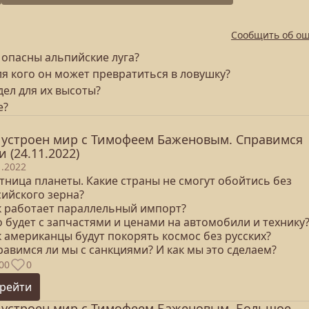
Сообщить об о
 опасны альпийские луга?
я кого он может превратиться в ловушку?
дел для их высоты?
е?
 устроен мир с Тимофеем Баженовым. Справимся
и (24.11.2022)
1.2022
тница планеты. Какие страны не смогут обойтись без
сийского зерна?
ак работает параллельный импорт?
о будет с запчастями и ценами на автомобили и технику
к американцы будут покорять космос без русских?
равимся ли мы с санкциями? И как мы это сделаем?
00
0
рейти
 устроен мир с Тимофеем Баженовым. Большое