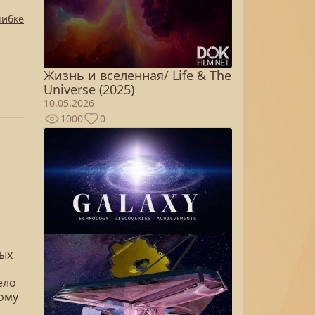
шибке
Жизнь и вселенная/ Life & The
Universe (2025)
10.05.2026
1000
0
лых
ело
кому