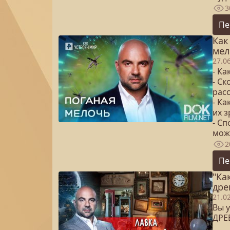
3
Пе
Как
мел
27.0
- К
- Ск
рас
- К
их з
- С
мож
2
Пе
"Ка
дре
21.0
Вы у
ДРЕ