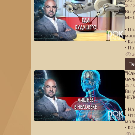
06.1
Вы у
МЕТ
• Пр
маш
• Ка
• П
2
Пе
"Ка
чел
28.1
Вы у
ЧЕЛ
• На
• Ч
мол
• Ка
2