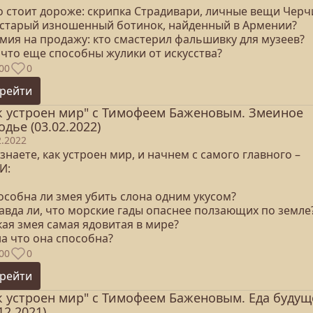
то стоит дороже: скрипка Страдивари, личные вещи Черч
 старый изношенный ботинок, найденный в Армении?
умия на продажу: кто смастерил фальшивку для музеев?
 что еще способны жулики от искусства?
00
0
рейти
к устроен мир" с Тимофеем Баженовым. Змеиное
одье (03.02.2022)
2.2022
знаете, как устроен мир, и начнем с самого главного –
И:
особна ли змея убить слона одним укусом?
равда ли, что морские гады опаснее ползающих по земле
кая змея самая ядовитая в мире?
на что она способна?
00
0
рейти
к устроен мир" с Тимофеем Баженовым. Еда будущ
12.2021)