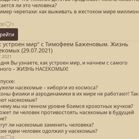
сается ли это человека?
ример черепахи: как выживать в жестоком мире миллио
00
1
рейти
к устроен мир" с Тимофеем Баженовым. Жизнь
екомых (29.07.2021)
7.2021
дня Вы узнаете, как устроен мир, и начнем с самого
вного – ЖИЗНЬ НАСЕКОМЫХ!
пуске:
еужели насекомые – киборги из космоса?
коны физики и аэродинамики в их мире не работают! Так
ают насекомые?
очему мы на генном уровне боимся крохотных жучков?
может ли человек противостоять насекомым в будущей
не?
огут ли насекомые заменить человека?
кие идеи человек одолжил у насекомых?
00
0