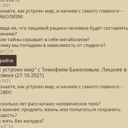
2.2021
знаете, как устроен мир, и начнем с самого главного –
АБОЛИЗМ:
авда ли, что пищевой рацион человека будет составлят
инами?
кие тайны скрывает в себе метаболизм?
очему мы попадаем в зависимость от сладкого?
00
0
рейти
к устроен мир" с Тимофеем Баженовым. Лишнее в
овеке (27.10.2021)
0.2021
знаете, как устроен мир, и начнем с самого главного –
ОВЕК:
 сколько лет рассчитано человеческое тело?
то важнее: продлить жизнь или попытаться сохранить
одость?
к жить без желудка?
00
0