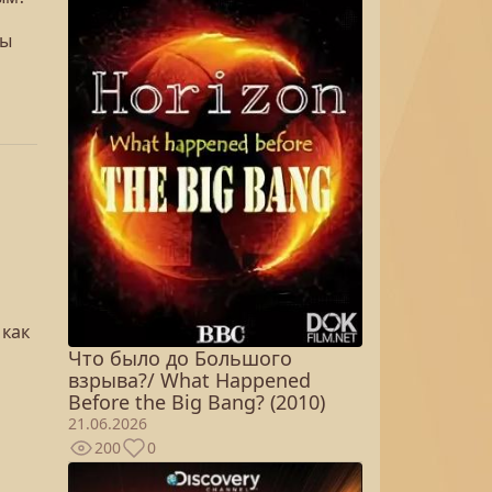
ны
 как
Что было до Большого
взрыва?/ What Happened
Before the Big Bang? (2010)
21.06.2026
200
0