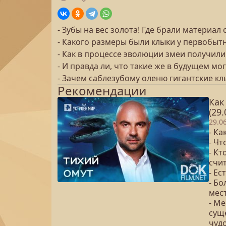
- Зубы на вес золота! Где брали материал
- Какого размеры были клыки у первобыт
- Как в процессе эволюции змеи получили
- И правда ли, что такие же в будущем мо
- Зачем саблезубому оленю гигантские кл
Рекомендации
Как
(29.
29.0
- К
- Чт
- Кт
счи
- Ес
- Бо
мес
- Ме
сущ
чуд