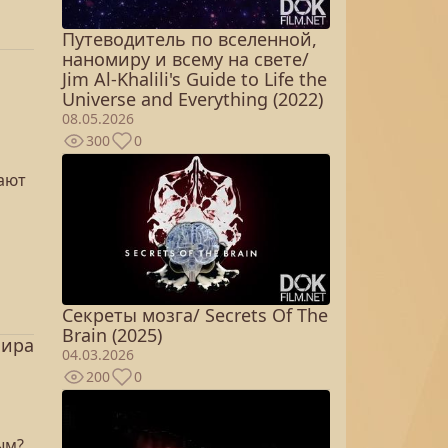
Путеводитель по вселенной,
наномиру и всему на свете/
Jim Al-Khalili's Guide to Life the
Universe and Everything (2022)
08.05.2026
300
0
ают
Секреты мозга/ Secrets Of The
Brain (2025)
мира
04.03.2026
200
0
ным?