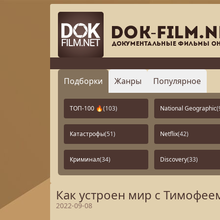
Подборки
Жанры
Популярное
ТОП-100 🔥
(103)
National Geographic
(
Катастрофы
(51)
Netflix
(42)
Криминал
(34)
Discovery
(33)
Как устроен мир с Тимофее
2022-09-08