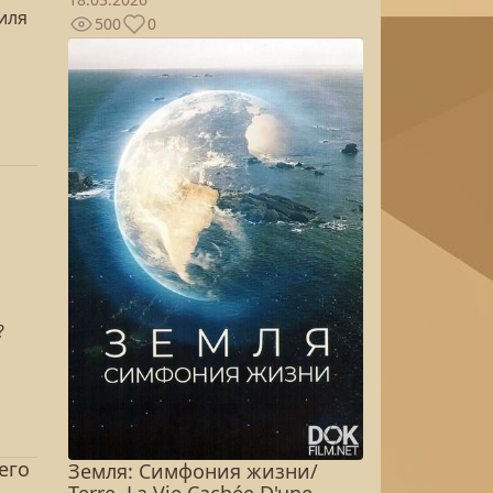
иля
500
0
?
его
Земля: Симфония жизни/
Terre, La Vie Cachée D'une