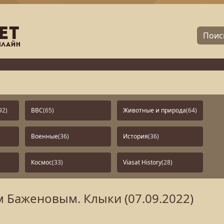
92)
BBC
(65)
Животные и природа
(64)
Военные
(36)
История
(36)
Космос
(33)
Viasat History
(28)
м Баженовым. Клыки (07.09.2022)