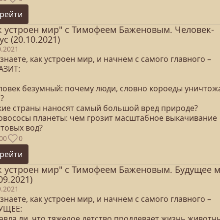
рейти
к устроен мир" с Тимофеем Баженовым. Человек-
ус (20.10.2021)
0.2021
знаете, как устроен мир, и начнем с самого главного –
АЗИТ:
еловек безумный: почему люди, словно короеды уничтож
?
акие страны наносят самый большой вред природе?
ровососы планеты: чем грозит масштабное выкачивание
нтовых вод?
00
0
рейти
к устроен мир" с Тимофеем Баженовым. Будущее 
09.2021)
9.2021
знаете, как устроен мир, и начнем с самого главного –
УЩЕЕ:
равда ли, что тяжелое детство продлевает жизнь живот