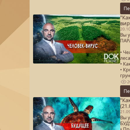
Пе
"Ка
вир
20.1
Вы у
ПАР
• Ч
леса
• К
• К
гру
2
Пе
"Ка
(21.
21.0
Вы у
БУД
• П