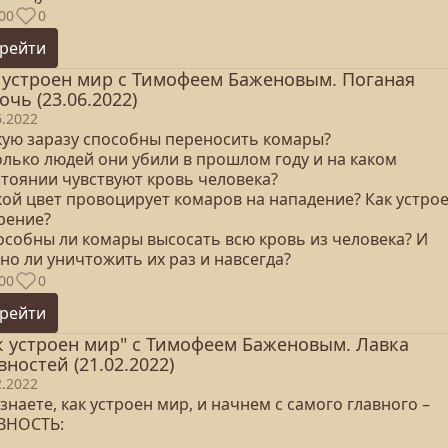
00
0
рейти
 устроен мир с Тимофеем Баженовым. Поганая
очь (23.06.2022)
6.2022
акую заразу способны переносить комары?
олько людей они убили в прошлом году и на каком
стоянии чувствуют кровь человека?
акой цвет провоцирует комаров на нападение? Как устро
рение?
пособны ли комары высосать всю кровь из человека? И
но ли уничтожить их раз и навсегда?
00
0
рейти
к устроен мир" с Тимофеем Баженовым. Лавка
вностей (21.02.2022)
2.2022
знаете, как устроен мир, и начнем с самого главного –
ВНОСТЬ: