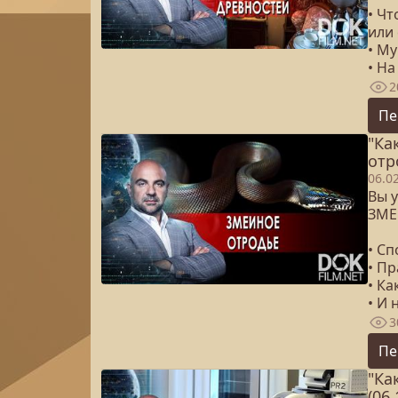
• Ч
или
• М
• На
2
Пе
"Ка
отр
06.0
Вы у
ЗМЕ
• Сп
• П
• Ка
• И 
3
Пе
"Ка
(06.