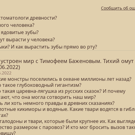
Сообщить об о
 стоматологи древности?
ного человека?
 ядовитые зубы?
гут вырасти у человека?
ыки? И как вырастить зубы прямо во рту?
 устроен мир с Тимофеем Баженовым. Тихий омут
06.2022)
6.2022
акие монстры поселились в океане миллионы лет назад?
о такое глубоководный гигантизм?
о такая царевна-лягушка из русских сказок? И почему
тают, что она могла сотворить наш мир?
ть ли хоть немного правды в древних сказаниях?
лотные кикиморы и водяные. Какие твари водятся в гиб
тах?
галодоны и твари, которые были крупнее их. Как выгляд
ество размером с паровоз? И кто мог бросить вызов та
овищу?