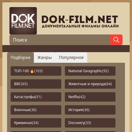
Подборки
Жанры
Популярное
ТОП-100 🔥
(103)
National Geographic
(92)
BBC
(65)
Животные и природа
(64)
Катастрофы
(51)
Netflix
(42)
Военные
(36)
История
(36)
Криминал
(34)
Discovery
(33)