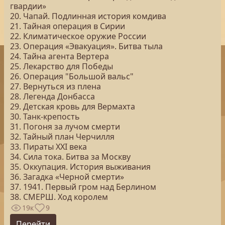
гвардии»
20. Чапай. Подлинная история комдива
21. Тайная операция в Сирии
22. Климатическое оружие России
23. Операция «Эвакуация». Битва тыла
24. Тайна агента Вертера
25. Лекарство для Победы
26. Операция "Большой вальс"
27. Вернуться из плена
28. Легенда Донбасса
29. Детская кровь для Вермахта
30. Танк-крепость
31. Погоня за лучом смерти
32. Тайный план Черчилля
33. Пираты ХХI века
34. Сила тока. Битва за Москву
35. Оккупация. История выживания
36. Загадка «Черной смерти»
37. 1941. Первый гром над Берлином
38. СМЕРШ. Ход королем
19к
9
Перейти