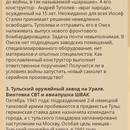
до войны, в так называемой «шарашке». А его
конструктор - Андрей Туполев - «враг народа»,
осужденный на 15 лет. Неожиданно для всех Иосиф
Сталин принимает решение немедленно
освободить Туполева и отправить его в Омск
налаживать выпуск нового фронтового
бомбардировщика. Задача почти невыполнимая. В
Омске нет подходящих заводских помещений,
специализированного оборудования, нет
материалов и опытных специалистов. Как
прославленный конструктор выполнит
ответственное поручение? Получится ли в
условиях войны запустить новый самолет в
серийное производство?
3. Тульский оружейный завод на Урале.
Винтовка СВТ и авиапушка ШВАК
Октябрь 1941 года: подразделения 2-й немецкой
танковой армии пробиваются в предместье Тулы;
германская ставка даже назначила коменданта
города, а с тульского плацдарма запланировано
наступление на Москву. Особая цель немцев -
Тульский оружейный завод, в 1941 году