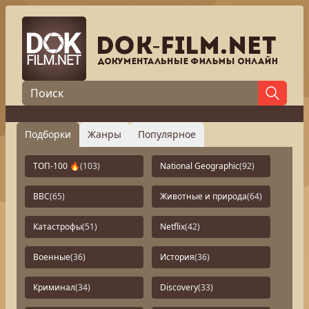
Подборки
Жанры
Популярное
ТОП-100 🔥
(103)
National Geographic
(92)
BBC
(65)
Животные и природа
(64)
Катастрофы
(51)
Netflix
(42)
Военные
(36)
История
(36)
Криминал
(34)
Discovery
(33)