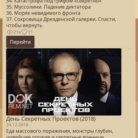
34. Катастрофа под грифом «секретно»
35. Муссолини. Падение диктатора
36. Моряк невидимого фронта
37. Сокровища Дрезденской галереи. Спасти,
чтобы вернуть
21к
11
Перейти
День Секретных Проектов (2018)
24.12.2018
Еда массового поражения, монстры глубин,
новейшее оружие и секретные военные