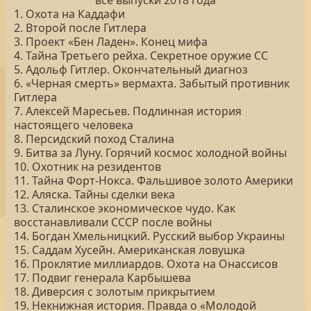
все выпуски 2018 года
1. Охота на Каддафи
2. Второй после Гитлера
3. Проект «Бен Ладен». Конец мифа
4. Тайна Третьего рейха. Секретное оружие СС
5. Адольф Гитлер. Окончательный диагноз
6. «Черная смерть» вермахта. Забытый противник
Гитлера
7. Алексей Маресьев. Подлинная история
настоящего человека
8. Персидский поход Сталина
9. Битва за Луну. Горячий космос холодной войны
10. Охотник на резидентов
11. Тайна Форт-Нокса. Фальшивое золото Америки
12. Аляска. Тайны сделки века
13. Сталинское экономическое чудо. Как
восстанавливали СССР после войны
14. Богдан Хмельницкий. Русский выбор Украины
15. Саддам Хусейн. Американская ловушка
16. Проклятие миллиардов. Охота на Онассисов
17. Подвиг генерала Карбышева
18. Диверсия с золотым прикрытием
19. Некнижная история. Правда о «Молодой