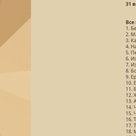
31 
Все
1. Б
2. 
3. К
4. 
5. П
6. И
7. И
8. Б
9. Е
10. 
11. 
12. 
13. 
14. 
15. 
16. 
17. 
18. 