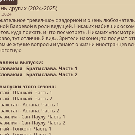
нь других (2024-2025)
1.2024
екательное тревел-шоу с задорной и очень любознател
ной Бадоевой в роли ведущей. Никаких набивших оско
тов, куда поехать и что посмотреть. Никаких «посмотри
аво, тут отличный вид». Зрители наконец-то получат о
самые жгучие вопросы и узнают о жизни иностранцев вс
ноготную.
авлены выпуски:
 Словакия - Братислава. Часть 1
 Словакия - Братислава. Часть 2
 выпуски этого сезона:
итай - Шанхай. Часть 1
итай - Шанхай. Часть 2
азахстан - Астана. Часть 1
азахстан - Астана. Часть 2
разилия - Сан-Паулу. Часть 1
разилия - Сан-Паулу. Часть 2
итай - Гонконг. Часть 1
итай - Гонконг. Часть 2