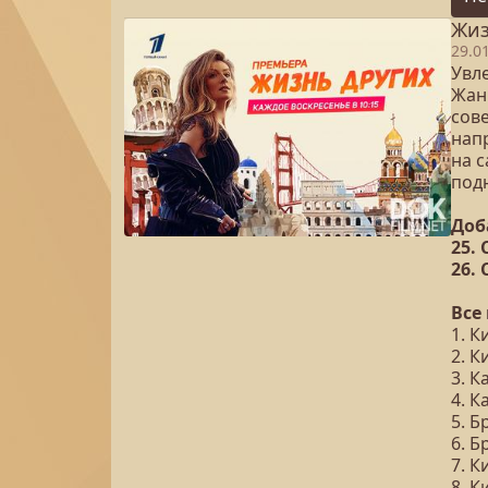
Жиз
29.0
Увл
Жан
сове
напр
на 
под
Доб
25.
26.
Все
1. К
2. К
3. К
4. К
5. Б
6. Б
7. К
8. К