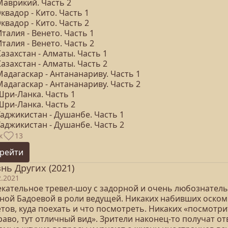
Маврикий. Часть 2
Эквадор - Кито. Часть 1
Эквадор - Кито. Часть 2
Италия - Венето. Часть 1
Италия - Венето. Часть 2
Казахстан - Алматы. Часть 1
Казахстан - Алматы. Часть 2
Мадагаскар - Антананариву. Часть 1
Мадагаскар - Антананариву. Часть 2
Шри-Ланка. Часть 1
Шри-Ланка. Часть 2
Таджикистан - Душанбе. Часть 1
Таджикистан - Душанбе. Часть 2
к
13
рейти
нь Других (2021)
2.2021
екательное тревел-шоу с задорной и очень любознател
ной Бадоевой в роли ведущей. Никаких набивших оско
тов, куда поехать и что посмотреть. Никаких «посмотри
аво, тут отличный вид». Зрители наконец-то получат о