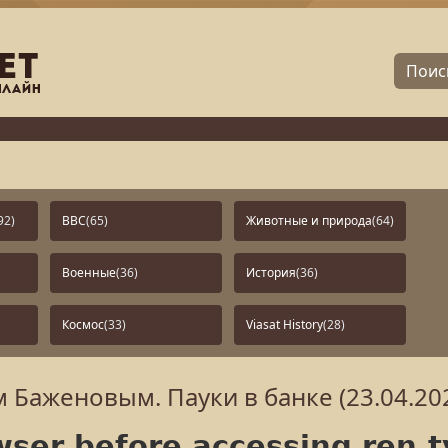
92)
BBC
(65)
Животные и природа
(64)
Военные
(36)
История
(36)
Космос
(33)
Viasat History
(28)
 Баженовым. Пауки в банке (23.04.20