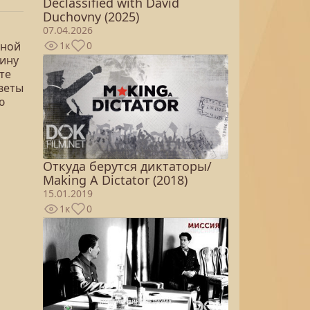
Declassified with David
Duchovny (2025)
07.04.2026
ьной
1к
0
мину
те
тветы
ю
Откуда берутся диктаторы/
Making A Dictator (2018)
15.01.2019
1к
0