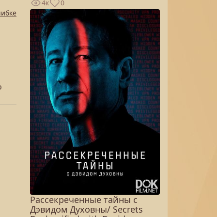
4к
0
шибке
о
Рассекреченные тайны с
Дэвидом Духовны/ Secrets