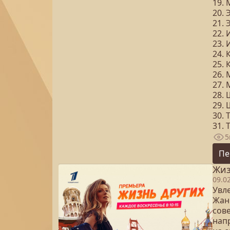
19. 
20. 
21. 
22. 
23. 
24. 
25. 
26. 
27. 
28. 
29. 
30. 
31. 
5
Пе
Жиз
09.0
Увл
Жан
сове
напр