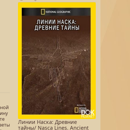
ьной
мину
те
Линии Наска: Древние
тветы
тайны/ Nasca Lines. Ancient