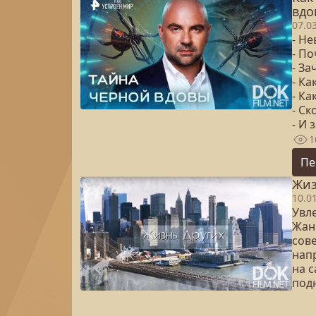
вдо
07.0
- Не
- По
- З
- Ка
- Ка
- С
- И 
1
Пе
Жиз
10.0
Увл
Жан
сове
напр
на 
под