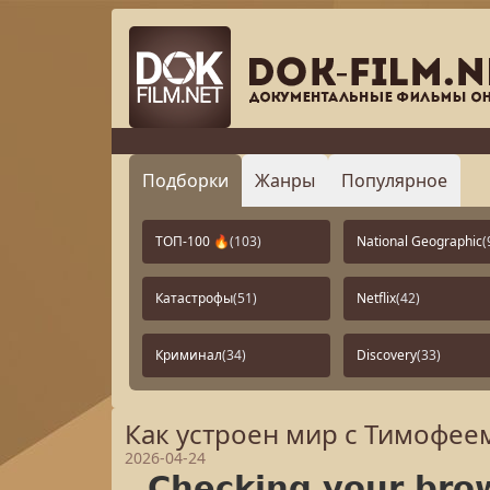
Подборки
Жанры
Популярное
ТОП-100 🔥
(103)
National Geographic
(
Катастрофы
(51)
Netflix
(42)
Криминал
(34)
Discovery
(33)
Как устроен мир с Тимофеем
2026-04-24