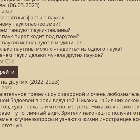
вы (06.03.2023)
3.2023
вероятные факты о пауках.
чему паук опаснее змеи?
ачем танцуют пауки-павлины?
к паук-пират ходит под парусом?
к пауков используют в медицине?
колько паутины можно «надоить» из одного паука?
зачем пауки делают чучела других пауков?
00
0
рейти
нь других (2022-2023)
1.2022
екательное тревел-шоу с задорной и очень любознател
ной Бадоевой в роли ведущей. Никаких набивших оско
тов, куда поехать и что посмотреть. Никаких «посмотри
аво, тут отличный вид». Зрители наконец-то получат о
самые жгучие вопросы и узнают о жизни иностранцев вс
ноготную.