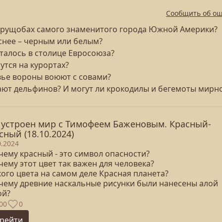
Сообщить об о
в трущобах самого знаменитого города Южной Америки?
снее – черным или белым?
сталось в столице Евросоюза?
утся на курортах?
овье вороны воюют с совами?
вают дельфинов? И могут ли крокодилы и бегемоты мирн
 устроен мир с Тимофеем Баженовым. Красный-
сный (18.10.2024)
0.2024
чему красный - это символ опасности?
чему этот цвет так важен для человека?
кого цвета на самом деле Красная планета?
очему древние наскальные рисунки были нанесены алой
ой?
00
0
рейти