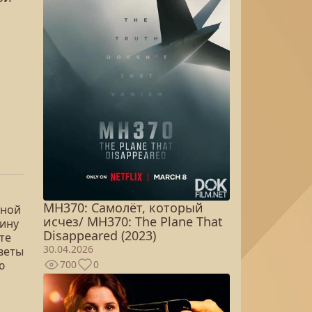
MH370: Самолёт, который
ьной
исчез/ MH370: The Plane That
мину
Disappeared (2023)
те
30.04.2026
тветы
700
0
ю