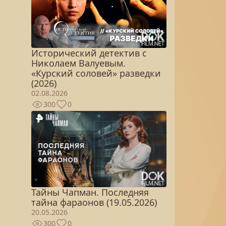
Исторический детектив с
Николаем Валуевым.
«Курский соловей» разведки
(2026)
02.08.2026
300
0
Тайны Чапман. Последняя
тайна фараонов (19.05.2026)
20.05.2026
300
0