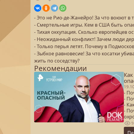
- Это не Рио-де-Жанейро! За что воюют 
- Смертельные игры. Кем в США быть опа
- Тихая оккупация. Сколько европейцев о
- Неожиданный конфликт! Зачем люди дер
- Только перья летят. Почему в Подмоск
- Зыбкое равновесие! За что косатки уби
жить по соседству?
Рекомендации
Как
опа
19.1
- По
- По
- Ка
- П
охр
1
Пе