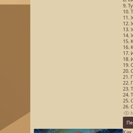
9. Т
10. 
11. 
12. 
13. 
14. 
15. 
16. 
17. 
18. 
19. 
20. 
21. 
22. 
23. 
24. 
25. 
26. 
3
Пе
Как