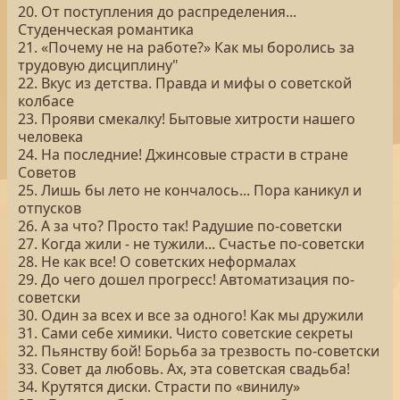
20. От поступления до распределения...
Студенческая романтика
21. «Почему не на работе?» Как мы боролись за
трудовую дисциплину"
22. Вкус из детства. Правда и мифы о советской
колбасе
23. Прояви смекалку! Бытовые хитрости нашего
человека
24. На последние! Джинсовые страсти в стране
Советов
25. Лишь бы лето не кончалось... Пора каникул и
отпусков
26. А за что? Просто так! Радушие по-советски
27. Когда жили - не тужили... Счастье по-советски
28. Не как все! О советских неформалах
29. До чего дошел прогресс! Автоматизация по-
советски
30. Один за всех и все за одного! Как мы дружили
31. Сами себе химики. Чисто советские секреты
32. Пьянству бой! Борьба за трезвость по-советски
33. Совет да любовь. Ах, эта советская свадьба!
34. Крутятся диски. Страсти по «винилу»