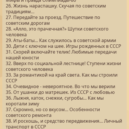
Мифы и правда Олимпиады-80
26. Жизнь нараспашку. Скучая по советским
традициям…
27. Передайте за проезд. Путешествие по
советским дорогам
28. «Алло, это прачечная?» Шутки советского
человека
29. Аты-баты... Как служилось в советской армии
30. Дети с ключом на шее. Игры рожденных в СССР
31. Скорей включайте телик! Любимые передачи
нашей юности
32. Вверх по социальной лестнице! Ступени жизни
советского человека
33. За романтикой на край света. Как мы строили
СССР
34. Очевидное - невероятное. Во что мы верили
35. От ушанки до матрешек. Из СССР с любовью
36. Лыжня, каток, снежки, сугробы... Как мы
коротали зиму
37. Скромно, но со вкусом... Особенности
советского ремонта
38. И роскошь, и средство передвижения... Личный
транспорт в СССР