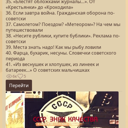
35. «Блестят обложками журналы…». От
«Крестьянки» до «Крокодила»
36. Если завтра война. Гражданская оборона по-
советски
37. Самолетом? Поездом? «Метеором»? На чем мы
путешествовали
38. «Несите рублики, купите бублики». Реклама по-
советски
39. Места знать надо! Как мы рыбу ловили
40. Фарца, бухарик, несуны. Словечки советского
периода
41. «Из веснушек и хлопушек, из линеек и
батареек...» О советских мальчишках
6к
5
Перейти