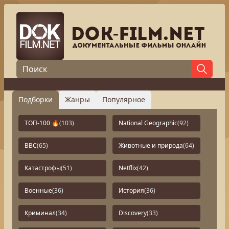
Подборки
Жанры
Популярное
ТОП-100 🔥
(103)
National Geographic
(92)
BBC
(65)
Животные и природа
(64)
Катастрофы
(51)
Netflix
(42)
Военные
(36)
История
(36)
Криминал
(34)
Discovery
(33)