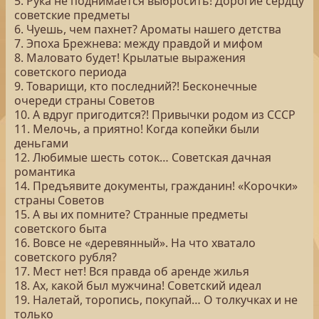
5. Рука не поднимается выбросить! Дорогие сердцу
советские предметы
6. Чуешь, чем пахнет? Ароматы нашего детства
7. Эпоха Брежнева: между правдой и мифом
8. Маловато будет! Крылатые выражения
советского периода
9. Товарищи, кто последний?! Бесконечные
очереди страны Советов
10. А вдруг пригодится?! Привычки родом из СССР
11. Мелочь, а приятно! Когда копейки были
деньгами
12. Любимые шесть соток… Советская дачная
романтика
14. Предъявите документы, гражданин! «Корочки»
страны Советов
15. А вы их помните? Странные предметы
советского быта
16. Вовсе не «деревянный». На что хватало
советского рубля?
17. Мест нет! Вся правда об аренде жилья
18. Ах, какой был мужчина! Советский идеал
19. Налетай, торопись, покупай… О толкучках и не
только