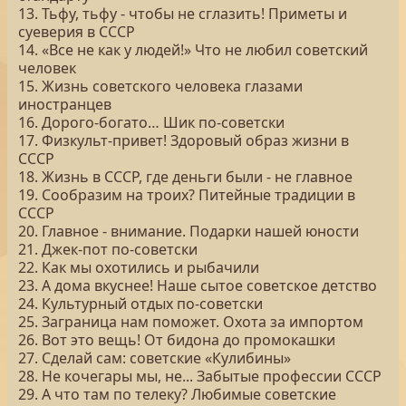
13. Тьфу, тьфу - чтобы не сглазить! Приметы и
суеверия в СССР
14. «Все не как у людей!» Что не любил советский
человек
15. Жизнь советского человека глазами
иностранцев
16. Дорого-богато… Шик по-советски
17. Физкульт-привет! Здоровый образ жизни в
СССР
18. Жизнь в СССР, где деньги были - не главное
19. Сообразим на троих? Питейные традиции в
СССР
20. Главное - внимание. Подарки нашей юности
21. Джек-пот по-советски
22. Как мы охотились и рыбачили
23. А дома вкуснее! Наше сытое советское детство
24. Культурный отдых по-советски
25. Заграница нам поможет. Охота за импортом
26. Вот это вещь! От бидона до промокашки
27. Сделай сам: советские «Кулибины»
28. Не кочегары мы, не... Забытые профессии СССР
29. А что там по телеку? Любимые советские