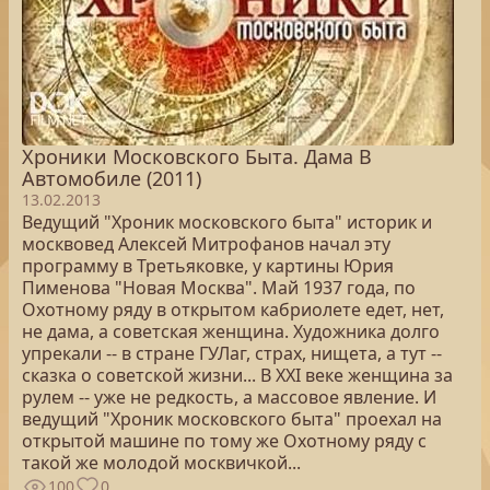
Хроники Московского Быта. Дама В
Автомобиле (2011)
13.02.2013
Ведущий "Хроник московского быта" историк и
москвовед Алексей Митрофанов начал эту
программу в Третьяковке, у картины Юрия
Пименова "Новая Москва". Май 1937 года, по
Охотному ряду в открытом кабриолете едет, нет,
не дама, а советская женщина. Художника долго
упрекали -- в стране ГУЛаг, страх, нищета, а тут --
сказка о советской жизни... В XXI веке женщина за
рулем -- уже не редкость, а массовое явление. И
ведущий "Хроник московского быта" проехал на
открытой машине по тому же Охотному ряду с
такой же молодой москвичкой...
100
0