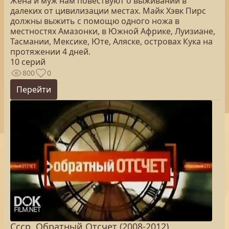
Жена и муж нам повествуют о выживании в
далеких от цивилизации местах. Майк Хэвк Пирс
должны выжить с помощю одного ножа в
местностях Амазонки, в Южной Африке, Луизиане,
Тасмании, Мексике, Юте, Аляске, островах Кука на
протяжении 4 дней.
10 серий
800
0
Перейти
Ссср. Обратный Отсчет (2008-2012)