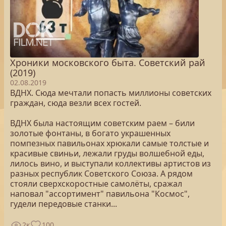
Хроники московского быта. Советский рай
(2019)
02.08.2019
ВДНХ. Сюда мечтали попасть миллионы советских
граждан, сюда везли всех гостей.
ВДНХ была настоящим советским раем – били
золотые фонтаны, в богато украшенных
помпезных павильонах хрюкали самые толстые и
красивые свиньи, лежали груды волшебной еды,
лилось вино, и выступали коллективы артистов из
разных республик Советского Союза. А рядом
стояли сверхскоростные самолёты, сражал
наповал "ассортимент" павильона "Космос",
гудели передовые станки...
2к
100