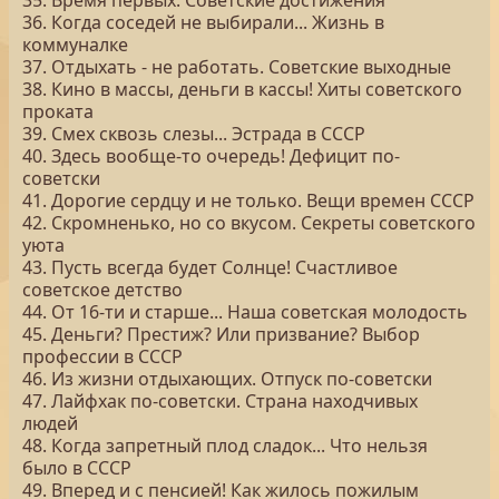
35. Время первых. Советские достижения
36. Когда соседей не выбирали... Жизнь в
коммуналке
37. Отдыхать - не работать. Советские выходные
38. Кино в массы, деньги в кассы! Хиты советского
проката
39. Смех сквозь слезы... Эстрада в СССР
40. Здесь вообще-то очередь! Дефицит по-
советски
41. Дорогие сердцу и не только. Вещи времен СССР
42. Скромненько, но со вкусом. Секреты советского
уюта
43. Пусть всегда будет Солнце! Счастливое
советское детство
44. От 16-ти и старше... Наша советская молодость
45. Деньги? Престиж? Или призвание? Выбор
профессии в СССР
46. Из жизни отдыхающих. Отпуск по-советски
47. Лайфхак по-советски. Страна находчивых
людей
48. Когда запретный плод сладок... Что нельзя
было в СССР
49. Вперед и с пенсией! Как жилось пожилым