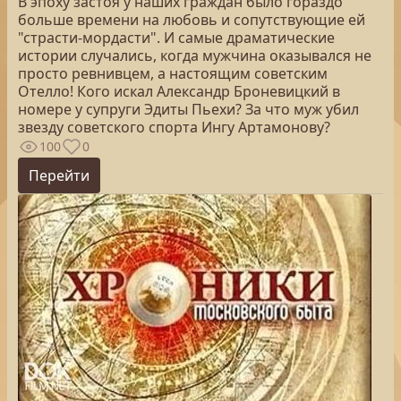
В эпоху застоя у наших граждан было гораздо
больше времени на любовь и сопутствующие ей
"страсти-мордасти". И самые драматические
истории случались, когда мужчина оказывался не
просто ревнивцем, а настоящим советским
Отелло! Кого искал Александр Броневицкий в
номере у супруги Эдиты Пьехи? За что муж убил
звезду советского спорта Ингу Артамонову?
100
0
Перейти