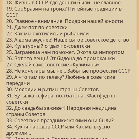
18. Жизнь в СССР, где деньги были - не главное
19. Сообразим на троих? Питейные традиции в
СССР
20. Главное - внимание. Подарки нашей юности
21. Джек-пот по-советски
22. Как мы охотились и рыбачили
23. А дома вкуснее! Наше сытое советское детство
24. Культурный отдых по-советски
25. Заграница нам поможет. Охота за импортом
26. Вот это вещь! От бидона до промокашки
27. Сделай сам: советские «Кулибины»
28. Не кочегары мы, не... Забытые профессии СССР
29. А что там по телеку? Любимые советские
передачи
30. Мелодии и ритмы страны Советов
31. Бутылка кефира, пол батона.. Фастфуд по-
советски
32. До свадьбы заживет! Народная медицина
страны Советов
33. Советские праздники: какими они были?
34. Кухня народов СССР или Как мы вкусно
дружили…