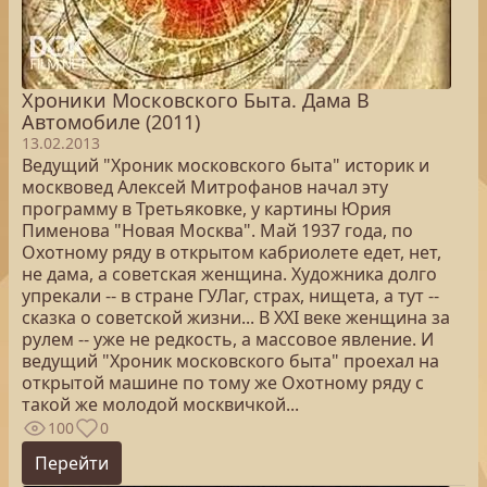
Хроники Московского Быта. Дама В
Автомобиле (2011)
13.02.2013
Ведущий "Хроник московского быта" историк и
москвовед Алексей Митрофанов начал эту
программу в Третьяковке, у картины Юрия
Пименова "Новая Москва". Май 1937 года, по
Охотному ряду в открытом кабриолете едет, нет,
не дама, а советская женщина. Художника долго
упрекали -- в стране ГУЛаг, страх, нищета, а тут --
сказка о советской жизни... В XXI веке женщина за
рулем -- уже не редкость, а массовое явление. И
ведущий "Хроник московского быта" проехал на
открытой машине по тому же Охотному ряду с
такой же молодой москвичкой...
100
0
Перейти