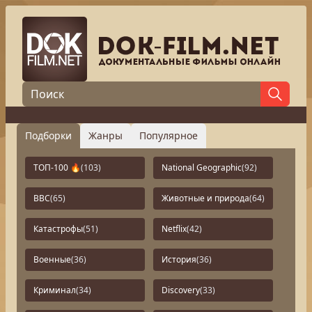
Подборки
Жанры
Популярное
ТОП-100 🔥
(103)
National Geographic
(92)
BBC
(65)
Животные и природа
(64)
Катастрофы
(51)
Netflix
(42)
Военные
(36)
История
(36)
Криминал
(34)
Discovery
(33)