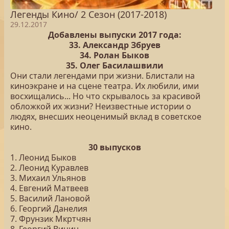
Легенды Кино/ 2 Сезон (2017-2018)
29.12.2017
Добавлены выпуски 2017 года:
33. Александр Збруев
34. Ролан Быков
35. Олег Басилашвили
Они стали легендами при жизни. Блистали на
киноэкране и на сцене театра. Их любили, ими
восхищались... Но что скрывалось за красивой
обложкой их жизни? Неизвестные истории о
людях, внесших неоценимый вклад в советское
кино.
30 выпусков
1. Леонид Быков
2. Леонид Куравлев
3. Михаил Ульянов
4. Евгений Матвеев
5. Василий Лановой
6. Георгий Данелия
7. Фрунзик Мкртчян