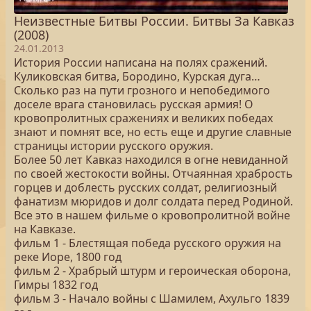
Неизвестные Битвы России. Битвы За Кавказ
(2008)
24.01.2013
История России написана на полях сражений.
Куликовская битва, Бородино, Курская дуга…
Сколько раз на пути грозного и непобедимого
доселе врага становилась русская армия! О
кровопролитных сражениях и великих победах
знают и помнят все, но есть еще и другие славные
страницы истории русского оружия.
Более 50 лет Кавказ находился в огне невиданной
по своей жестокости войны. Отчаянная храбрость
горцев и доблесть русских солдат, религиозный
фанатизм мюридов и долг солдата перед Родиной.
Все это в нашем фильме о кровопролитной войне
на Кавказе.
фильм 1 - Блестящая победа русского оружия на
реке Иоре, 1800 год
фильм 2 - Храбрый штурм и героическая оборона,
Гимры 1832 год
фильм 3 - Начало войны с Шамилем, Ахульго 1839