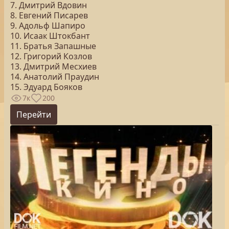
7. Дмитрий Вдовин
8. Евгений Писарев
9. Адольф Шапиро
10. Исаак Штокбант
11. Братья Запашные
12. Григорий Козлов
13. Дмитрий Месхиев
14. Анатолий Праудин
15. Эдуард Бояков
7к
200
Перейти