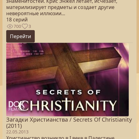
знаменитостей. Крис Энжел летает, исчезает,
материлизирует предметы и создает другие
невероятные иллюзии...
18 серий
700
3
Перейти
Загадки Христианства / Secrets Of Christianity
(2011)
22.05.2013
Христианство возникло в I веке в Палестине,