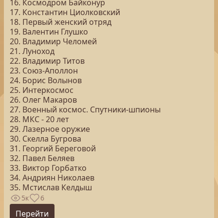
16. Космодром Байконур
17. Константин Циолковский
18. Первый женский отряд
19. Валентин Глушко
20. Владимир Челомей
21. Луноход
22. Владимир Титов
23. Союз-Аполлон
24. Борис Волынов
25. Интеркосмос
26. Олег Макаров
27. Военный космос. Спутники-шпионы
28. МКС - 20 лет
29. Лазерное оружие
30. Скелла Бугрова
31. Георгий Береговой
32. Павел Беляев
33. Виктор Горбатко
34. Андриян Николаев
35. Мстислав Келдыш
5к
6
Перейти