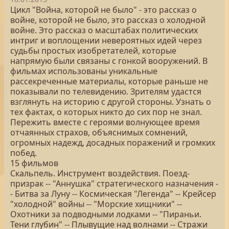
Цикл "Война, которой не было" - это рассказ о
войне, которой не было, это рассказ о холодной
войне. Это рассказ о масштабах политических
интриг и воплощении невероятных идей через
судьбы простых изобретателей, которые
напрямую были связаны с гонкой вооружений. В
фильмах использованы уникальные
рассекреченные материалы, которые раньше не
показывали по телевидению. Зрителям удастся
взглянуть на историю с другой стороны. Узнать о
тех фактах, о которых никто до сих пор не знал.
Пережить вместе с героями волнующее время
отчаянных страхов, объяснимых сомнений,
огромных надежд, досадных поражений и громких
побед.
15 фильмов
Скальпель. Инструмент воздействия. Поезд-
призрак -- "Аннушка" стратегического назначения -
- Битва за Луну -- Космическая "Легенда" -- Крейсер
"холодной" войны -- "Морские хищники" --
Охотники за подводными лодками -- "Пираньи.
Тени глубин" -- Плывущие над волнами -- Стражи