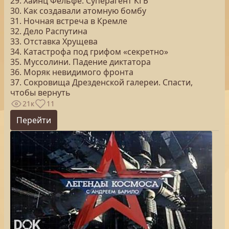
29. Хайнц Фельфе. Суперагент КГБ
30. Как создавали атомную бомбу
31. Ночная встреча в Кремле
32. Дело Распутина
33. Отставка Хрущева
34. Катастрофа под грифом «секретно»
35. Муссолини. Падение диктатора
36. Моряк невидимого фронта
37. Сокровища Дрезденской галереи. Спасти,
чтобы вернуть
21к
11
Перейти