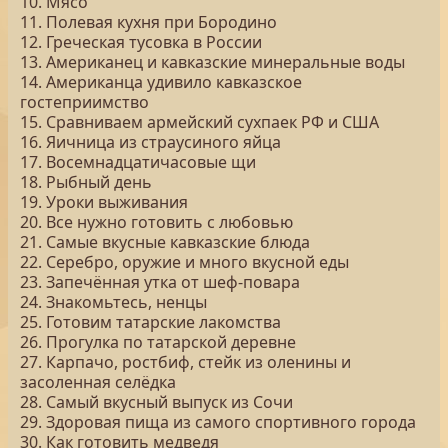
10. Мясо
11. Полевая кухня при Бородино
12. Греческая тусовка в России
13. Американец и кавказские минеральные воды
14. Американца удивило кавказское
гостеприимство
15. Сравниваем армейский сухпаек РФ и США
16. Яичница из страусиного яйца
17. Восемнадцатичасовые щи
18. Рыбный день
19. Уроки выживания
20. Все нужно готовить с любовью
21. Самые вкусные кавказские блюда
22. Серебро, оружие и много вкусной еды
23. Запечённая утка от шеф-повара
24. Знакомьтесь, ненцы
25. Готовим татарские лакомства
26. Прогулка по татарской деревне
27. Карпачо, ростбиф, стейк из оленины и
засоленная селёдка
28. Самый вкусный выпуск из Сочи
29. Здоровая пища из самого спортивного города
30. Как готовить медведя