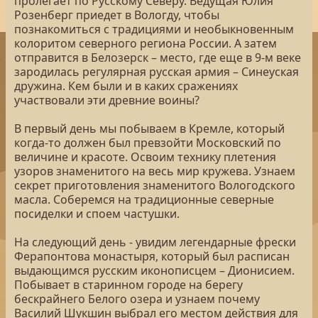
пролегает по Русскому Северу. Ведущая Юлия
Розенберг приедет в Вологду, чтобы
познакомиться с традициями и необыкновенным
колоритом северного региона России. А затем
отправится в Белозерск – место, где еще в 9-м веке
зародилась регулярная русская армия – Синеуская
дружина. Кем были и в каких сражениях
участвовали эти древние воины?
В первый день мы побываем в Кремле, который
когда-то должен был превзойти Московский по
величине и красоте. Освоим технику плетения
узоров знаменитого на весь мир кружева. Узнаем
секрет приготовления знаменитого Вологодского
масла. Соберемся на традиционные северные
посиделки и споем частушки.
На следующий день - увидим легендарные фрески
Ферапонтова монастыря, который был расписан
выдающимся русским иконописцем – Дионисием.
Побывает в старинном городе на берегу
бескрайнего Белого озера и узнаем почему
Василий Шукшин выбрал его местом действия для