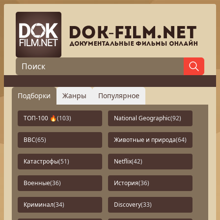
Подборки
Жанры
Популярное
ТОП-100 🔥
(103)
National Geographic
(92)
BBC
(65)
Животные и природа
(64)
Катастрофы
(51)
Netflix
(42)
Военные
(36)
История
(36)
Криминал
(34)
Discovery
(33)