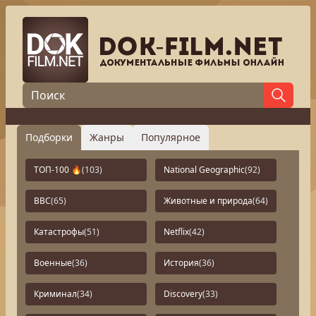
Подборки
Жанры
Популярное
ТОП-100 🔥
(103)
National Geographic
(92)
BBC
(65)
Животные и природа
(64)
Катастрофы
(51)
Netflix
(42)
Военные
(36)
История
(36)
Криминал
(34)
Discovery
(33)