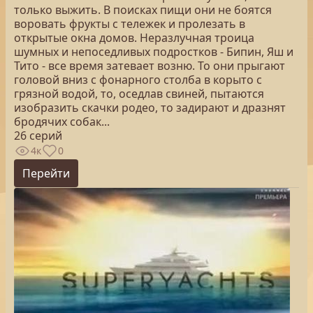
только выжить. В поисках пищи они не боятся
воровать фрукты с тележек и пролезать в
открытые окна домов. Неразлучная троица
шумных и непоседливых подростков - Бипин, Яш и
Тито - все время затевает возню. То они прыгают
головой вниз с фонарного столба в корыто с
грязной водой, то, оседлав свиней, пытаются
изобразить скачки родео, то задирают и дразнят
бродячих собак...
26 серий
4к
0
Перейти