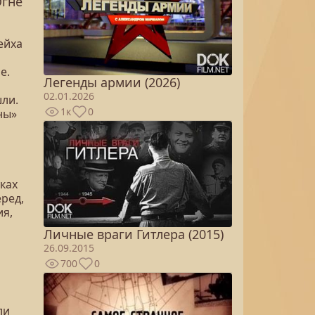
Огне
ейха
е.
Легенды армии (2026)
02.01.2026
шли.
1к
0
ны»
ках
еред,
ия,
Личные враги Гитлера (2015)
26.09.2015
700
0
ли