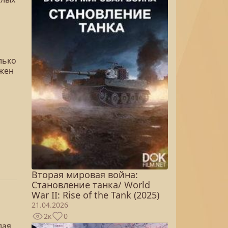
лько
лжен
Вторая мировая война:
Становление танка/ World
War II: Rise of the Tank (2025)
21.04.2026
2к
0
лая