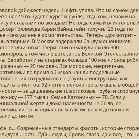
авовой дайджест недели. Нефть упала. Что на самом дел
изошло? Что будет с курсом рубля, отдыхом, ценами на
нику и ставками по вкладам? Некогда самый влиятельны
дюсер Голливуда Харви Вайнштейн получил 23 года по
тье «сексуальные домогательства». Теперь «досмотрит»
нь в тюрьме. В Москве задержали банду мошенников-
опроводчиков из Твери: они обманули около 300
сионеров, в том числе ветеранов Великой Отечественно
ны. Заработали на стариках больше 100 миллионов рубл
ержанных — 25 человек. Все молодые, энергичные.
ративники во время обысков нашли поддельные
стоверения сотрудников соцслужб и инструкции, как
водить клиентов. 92-летняя пенсионерка отдала в общей
жности — за дешевенькие пластиковые трубы и скромн
ехнику — 177 тысяч. Семья Катониных — 70. Если у
енциальной жертвы дома наличности не было, ее
печивали т.н. «социальным такси», везли до банка и
рали до нитки.
ифы о… Современные стандарты красоты, которые стир
видуальность. Губы, скулы, брови, глаза, да и все, что н