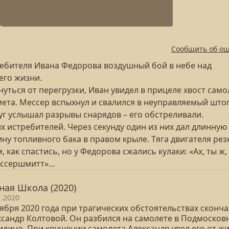
Сообщить об о
ребителя Ивана Федорова воздушный бой в небе над
его жизни.
уться от перегрузки, Иван увидел в прицеле хвост само
емета. Мессер вспыхнул и свалился в неуправляемый што
уг услышал разрывы снарядов – его обстреливали.
 истребителей. Через секунду один из них дал длинную
у топливного бака в правом крыле. Тяга двигателя рез
, как спастись, но у Федорова сжались кулаки: «Ах, ты ж,
Мессершмитт»…
ная Школа (2020)
1.2020
ября 2020 года при трагических обстоятельствах сконча
ксандр Колтовой. Он разбился на самолете в Подмосков
илино. При крушении самолета Александр увел его от ж