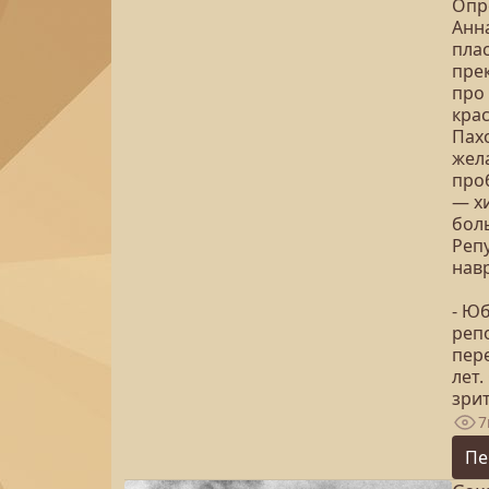
Опр
Анн
пла
пре
про
крас
Пах
жел
про
— х
бол
Реп
нав
- Ю
репо
пер
лет.
зри
7
Пе