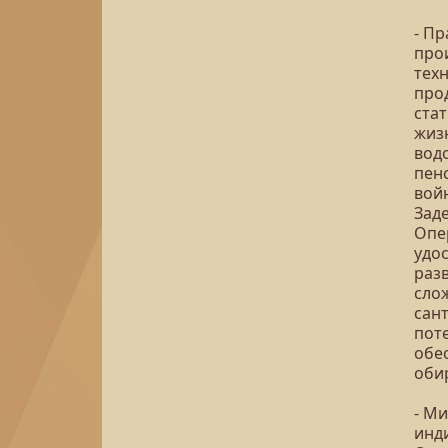
- Пр
про
тех
про
ста
жиз
вод
пен
вой
Зад
Опе
удо
раз
сло
сант
пот
обес
оби
- М
инди