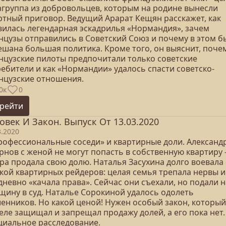
агруппа из добровольцев, которым на родине вынесли
ртный приговор. Ведущий Арарат Кещян расскажет, как
вилась легендарная эскадрилья «Нормандия», зачем
нцузы отправились в Советский Союз и почему в этом б
ешана большая политика. Кроме того, он выяснит, поче
нцузские пилоты предпочитали только советские
ебители и как «Нормандии» удалось спасти советско-
нцузские отношения.
0к
0
рейти
овек И Закон. Выпуск От 13.03.2020
3.2020
Профессиональные соседи» и квартирные доли. Александ
рнов с женой не могут попасть в собственную квартиру
ра продала свою долю. Наталья Засухина долго воевала 
кой квартирных рейдеров: целая семья трепала нервы и
невно «качала права». Сейчас они съехали, но подали н
щину в суд. Наталье Сорокиной удалось одолеть
енников. Но какой ценой! Нужен особый закон, который
еле защищал и запрещал продажу долей, а его пока нет.
циальное расследование.