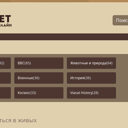
92)
BBC
(65)
Животные и природа
(64)
Военные
(36)
История
(36)
Космос
(33)
Viasat History
(28)
аться в живых