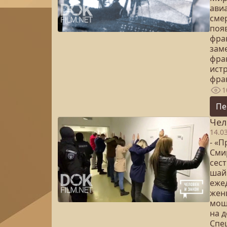
ави
сме
поя
фра
зам
фра
истр
фра
1
Пе
Чел
14.0
- «
Сми
сест
шай
ежед
жен
мош
на д
Спе