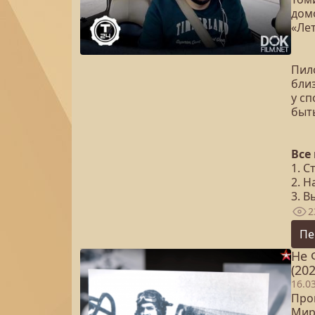
дом
«Лет
Пил
бли
у с
быть
Все
1. С
2. Н
3. 
2
Пе
Не 
(202
16.0
Про
Мир