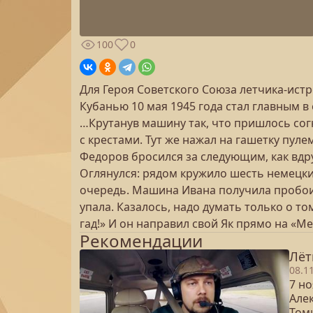
100
0
Для Героя Советского Союза летчика-ист
Кубанью 10 мая 1945 года стал главным в 
…Крутанув машину так, что пришлось согн
с крестами. Тут же нажал на гашетку пул
Федоров бросился за следующим, как вдр
Оглянулся: рядом кружило шесть немецких
очередь. Машина Ивана получила пробоин
упала. Казалось, надо думать только о том
гад!» И он направил свой Як прямо на «
Рекомендации
Лёт
08.1
7 но
Але
Том