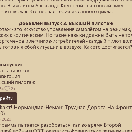
ов. Этим летом Александр Колтовой снял новый цикл
ная школа». Это первая серия из данного цикла.
Добавлен выпуск 3. Высший пилотаж
отаж - это искусство управления самолётом на режимах,
зких к критическим. Но такие навыки должны быть не то
портсменов и летчиков-истребителей - каждый пилот до
 готов к любой ситуации в воздухе. Как это достигается?
 выпуски:
тать пилотом
авигация
Высший пилотаж
3к
2к
рейти
Факт! Нормандия-Неман: Трудная Дорога На Фронт
0)
3.2020
грамма пытается разобраться, как во время Второй
овой войны в СССР оказались французские летчики - це