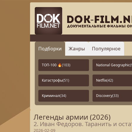
Подборки
Жанры
Популярное
ТОП-100 🔥
(103)
National Geographic
(
Катастрофы
(51)
Netflix
(42)
Криминал
(34)
Discovery
(33)
Легенды армии (2026)
2. Иван Федоров. Таранить и ост
2026-02-09