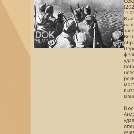
Сек
(202
13.0
В ав
на в
зая
Вес
обра
Пер
фел
уда
побе
нев
реки
мост
выта
маш
В о
Анд
уда
опе
оче