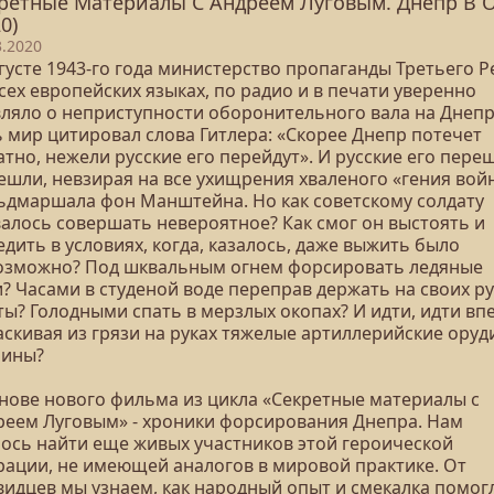
ретные Материалы С Андреем Луговым. Днепр В 
0)
3.2020
густе 1943-го года министерство пропаганды Третьего Р
сех европейских языках, по радио и в печати уверенно
вляло о неприступности оборонительного вала на Днепр
ь мир цитировал слова Гитлера: «Скорее Днепр потечет
тно, нежели русские его перейдут». И русские его пере
ешли, невзирая на все ухищрения хваленого «гения вой
ьдмаршала фон Манштейна. Но как советскому солдату
валось совершать невероятное? Как смог он выстоять и
дить в условиях, когда, казалось, даже выжить было
озможно? Под шквальным огнем форсировать ледяные
? Часами в студеной воде переправ держать на своих ру
ы? Голодными спать в мерзлых окопах? И идти, идти вп
скивая из грязи на руках тяжелые артиллерийские оруд
ины?
снове нового фильма из цикла «Секретные материалы с
реем Луговым» - хроники форсирования Днепра. Нам
лось найти еще живых участников этой героической
рации, не имеющей аналогов в мировой практике. От
видцев мы узнаем, как народный опыт и смекалка помог