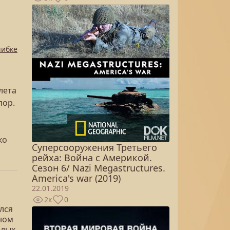
шибке
лета
пор.
ко
Суперсооружения Третьего
рейха: Война с Америкой.
Сезон 6/ Nazi Megastructures.
America's war (2019)
22.01.2019
2к
0
лся
ном
илых