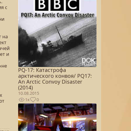
.
я с
ни
т на
ект
ачей
ет и
«не
PQ-17: Катастрофа
арктического конвоя/ PQ17:
An Arctic Convoy Disaster
(2014)
10.08.2015
х
1к
0
ют