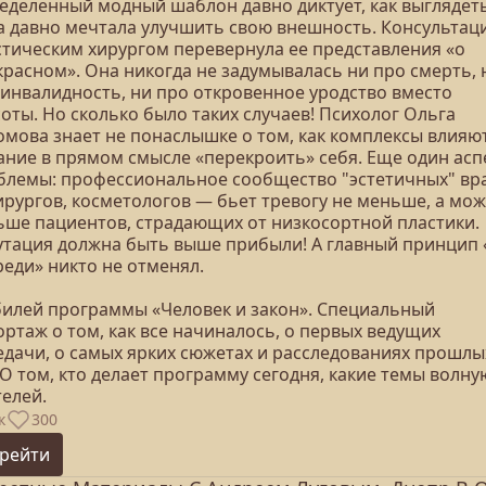
еделенный модный шаблон давно диктует, как выглядеть
а давно мечтала улучшить свою внешность. Консультаци
стическим хирургом перевернула ее представления «о
красном». Она никогда не задумывалась ни про смерть, 
 инвалидность, ни про откровенное уродство вместо
оты. Но сколько было таких случаев! Психолог Ольга
омова знает не понаслышке о том, как комплексы влияю
ание в прямом смысле «перекроить» себя. Еще один асп
блемы: профессиональное сообщество "эстетичных" вр
ирургов, косметологов — бьет тревогу не меньше, а мож
ьше пациентов, страдающих от низкосортной пластики.
утация должна быть выше прибыли! А главный принцип 
реди» никто не отменял.
билей программы «Человек и закон». Специальный
ртаж о том, как все начиналось, о первых ведущих
едачи, о самых ярких сюжетах и расследованиях прошлы
 О том, кто делает программу сегодня, какие темы волну
телей.
к
300
рейти