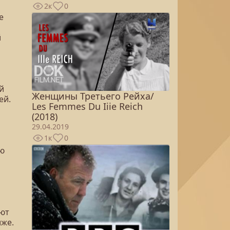
2к
0
е
й
й
Женщины Третьего Рейха/
ей.
Les Femmes Du Iiie Reich
(2018)
29.04.2019
1к
0
ую
ают
иже.