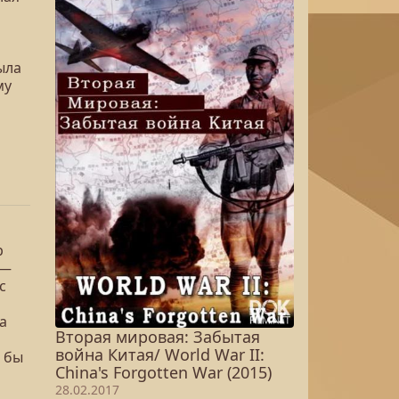
ыла
му
р
 —
с
а
Вторая мировая: Забытая
война Китая/ World War II:
 бы
China's Forgotten War (2015)
28.02.2017