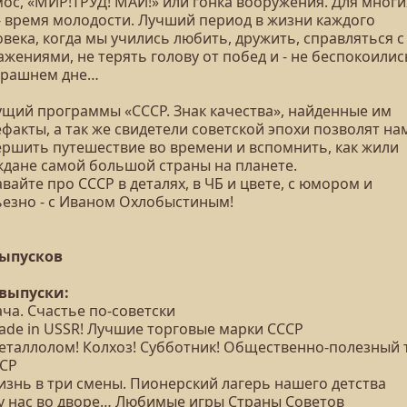
мос, «МИР!ТРУД! МАЙ!» или гонка вооружения. Для многи
 - время молодости. Лучший период в жизни каждого
века, когда мы учились любить, дружить, справляться с
жениями, не терять голову от побед и - не беспокоилис
трашнем дне…
ущий программы «СССР. Знак качества», найденные им
факты, а так же свидетели советской эпохи позволят на
ершить путешествие во времени и вспомнить, как жили
ждане самой большой страны на планете.
вайте про СССР в деталях, в ЧБ и цвете, с юмором и
ьезно - с Иваном Охлобыстиным!
выпусков
 выпуски:
ача. Счастье по-советски
Made in USSR! Лучшие торговые марки СССР
Металлолом! Колхоз! Субботник! Общественно-полезный 
ССР
изнь в три смены. Пионерский лагерь нашего детства
А у нас во дворе… Любимые игры Страны Советов