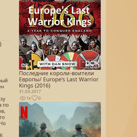
)
Последние короли-воители
Европы/ Europe's Last Warrior
рый
Kings (2016)
ен
31.03.2017
1к
0
зу
а по
в,
то
 Но
об