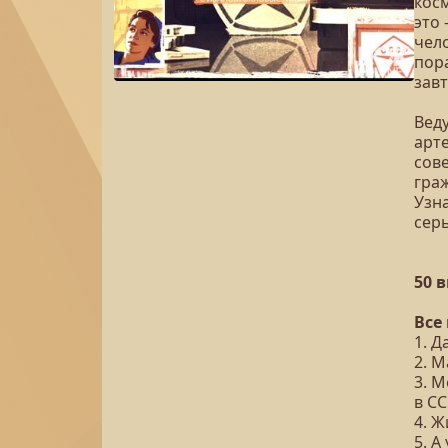
кос
это
чело
пора
зав
Вед
арте
сов
гра
Узна
сер
50 
Все
1. Д
2. 
3. 
в С
4. Ж
5. 