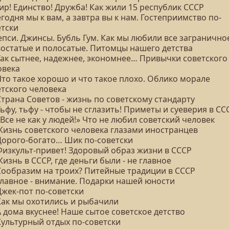
ир! Единство! Дружба! Как жили 15 республик СССР
егодня мы к вам, а завтра вы к нам. Гостеприимство по-
етски
епси. Джинсы. Бубль Гум. Как мы любили все загранично
Хвостатые и полосатые. Питомцы нашего детства
 Так сытнее, надежнее, экономнее… Привычки советского
овека
Что такое хорошо и что такое плохо. Облико морале
етского человека
Страна Советов - жизнь по советскому стандарту
Тьфу, тьфу - чтобы не сглазить! Приметы и суеверия в СС
«Все не как у людей!» Что не любил советский человек
 Жизнь советского человека глазами иностранцев
 Дорого-богато… Шик по-советски
 Физкульт-привет! Здоровый образ жизни в СССР
Жизнь в СССР, где деньги были - не главное
 Сообразим на троих? Питейные традиции в СССР
 Главное - внимание. Подарки нашей юности
Джек-пот по-советски
 Как мы охотились и рыбачили
А дома вкуснее! Наше сытое советское детство
Культурный отдых по-советски