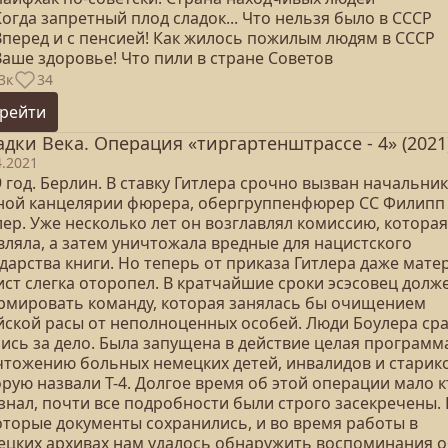
Когда запретный плод сладок... Что нельзя было в СССР
 Вперед и с пенсией! Как жилось пожилым людям в СССР
Ваше здоровье! Что пили в стране Советов
3к
34
рейти
адки Века. Операция «тиргартенштрассе - 4» (2021
4.2021
 год. Берлин. В ставку Гитлера срочно вызван начальник
ной канцелярии фюрера, обергруппенфюрер СС Филипп
ер. Уже несколько лет он возглавлял комиссию, которая
вляла, а затем уничтожала вредные для нацистского
дарства книги. Но теперь от приказа Гитлера даже мате
ист слегка оторопел. В кратчайшие сроки эсэсовец долж
рмировать команду, которая занялась бы очищением
йской расы от неполноценных особей. Люди Боулера сра
лись за дело. Была запущена в действие целая программ
чтожению больных немецких детей, инвалидов и старико
рую назвали Т-4. Долгое время об этой операции мало к
знал, почти все подробности были строго засекречены.
оторые документы сохранились, и во время работы в
ецких архивах нам удалось обнаружить воспоминания 