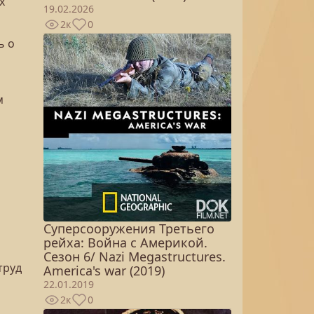
х
19.02.2026
2к
0
ь о
м
Суперсооружения Третьего
рейха: Война с Америкой.
Сезон 6/ Nazi Megastructures.
труд
America's war (2019)
22.01.2019
2к
0