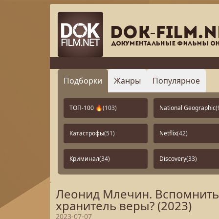
Подборки
Жанры
Популярное
ТОП-100 🔥
(103)
National Geographic
(
Катастрофы
(51)
Netflix
(42)
Криминал
(34)
Discovery
(33)
Леонид Млечин. Вспомнить 
хранитель веры? (2023)
2023-07-07