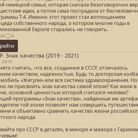
ой немецкой семье, которая сначала безоговорочно ве
ацистские идеи, а потом сама пострадала от бесчеловеч
граммы Т-4. Именно этот проект стал воплощением
оцида собственного народа, о котором многие годы в
илизованной Европе старались не говорить.
00
0
рейти
Р. Знак качества (2019 - 2021)
1.2019
ято считать, что все, созданное в СССР, отличалось
оким качеством, надежностью. Будь то докторская колба
омобиль «Жигули» или вся система здравоохранения. Но
но ли присвоить знак качества самой эпохе? Как жили в
ане, основной ценностью которой считался человек?
ущий программы «Знак качества», найденные им артефа
видетели той эпохи позволят нам совершить путешестви
мени и объективно сравнить качество жизни российског
тского народа.
вайте про СССР в деталях, в миноре и мажоре с Гариком
ачевым!