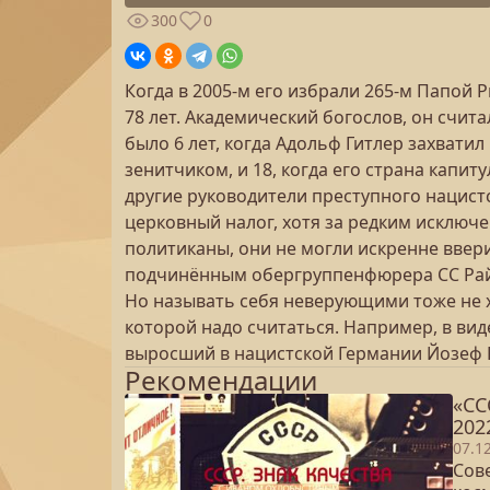
300
0
Когда в 2005-м его избрали 265-м Папой
78 лет. Академический богослов, он счи
было 6 лет, когда Адольф Гитлер захватил в
зенитчиком, и 18, когда его страна капит
другие руководители преступного нацист
церковный налог, хотя за редким исключ
политиканы, они не могли искренне ввери
подчинённым обергруппенфюрера СС Райн
Но называть себя неверующими тоже не хо
которой надо считаться. Например, в вид
выросший в нацистской Германии Йозеф 
Рекомендации
«СС
202
07.1
Сове