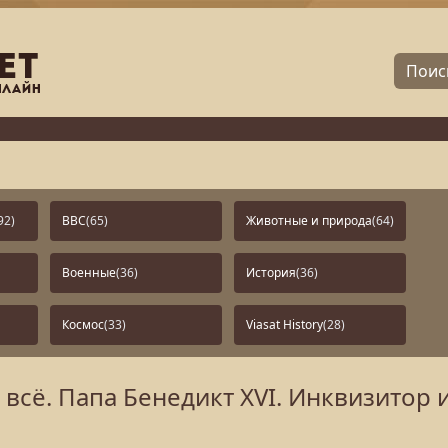
92)
BBC
(65)
Животные и природа
(64)
Военные
(36)
История
(36)
Космос
(33)
Viasat History
(28)
всё. Папа Бенедикт XVI. Инквизитор 