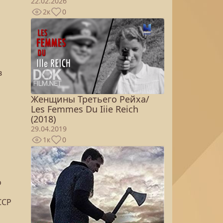
22.02.2026
2к
0
в
Женщины Третьего Рейха/
Les Femmes Du Iiie Reich
(2018)
29.04.2019
1к
0
о
ССР