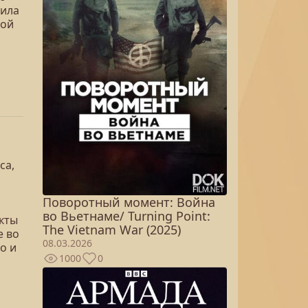
рила
ной
са,
Поворотный момент: Война
во Вьетнаме/ Turning Point:
кты
The Vietnam War (2025)
е во
08.03.2026
о и
1000
0