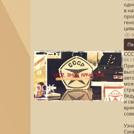
одн
в н
про
ген
цив
3
Пе
ССС
04.1
Прин
выс
авт
мож
стр
Вед
и с
вре
сове
Узна
Сук