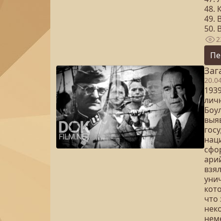
48. 
49.
50. 
2
Пе
Заг
20.0
1939
лич
Боул
выя
госу
нац
сфо
ари
взя
уни
кото
что 
нек
нем