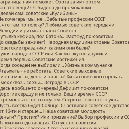
 Заграница нам поможет. Охота за импортом
 Вот это вещь! От бидона до промокашки
Сделай сам: советские «Кулибины»
Не кочегары мы, не... Забытые профессии СССР
А что там по телеку? Любимые советские передачи
 Мелодии и ритмы страны Советов
Бутылка кефира, пол батона.. Фастфуд по-советски
 До свадьбы заживет! Народная медицина страны Совето
Советские праздники: какими они были?
 Кухня народов СССР или Как мы вкусно дружили…
 Время первых. Советские достижения
Когда соседей не выбирали... Жизнь в коммуналке
Отдыхать - не работать. Советские выходные
Кино в массы, деньги в кассы! Хиты советского проката
Смех сквозь слезы... Эстрада в СССР
 Здесь вообще-то очередь! Дефицит по-советски
Дорогие сердцу и не только. Вещи времен СССР
Скромненько, но со вкусом. Секреты советского уюта
Пусть всегда будет Солнце! Счастливое советское детств
От 16-ти и старше... Наша советская молодость
 Деньги? Престиж? Или призвание? Выбор профессии в С
 Из жизни отдыхающих. Отпуск по-советски
 Лайфхак по-советски. Страна находчивых людей