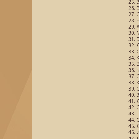
25.
26.
27. 
28. 
29. 
30.
31. 
32.
33. 
34.
35.
36. 
37. 
38. 
39. 
40.
41. 
42. 
43. 
44. 
45.
46.
47.