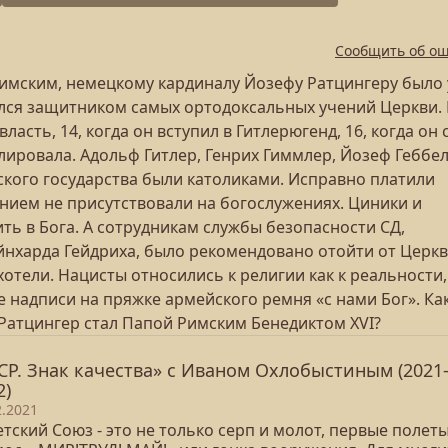
Сообщить об о
 Римским, немецкому кардиналу Йозефу Ратцингеру было
тался защитником самых ортодоксальных учений Церкви.
ласть, 14, когда он вступил в Гитлерюгенд, 16, когда он 
улировала. Адольф Гитлер, Генрих Гиммлер, Йозеф Геббел
ского государства были католиками. Исправно платили
ением не присутствовали на богослужениях. Циники и
ть в Бога. А сотрудникам службы безопасности СД,
харда Гейдриха, было рекомендовано отойти от Церкв
тели. Нацисты относились к религии как к реальности,
е надписи на пряжке армейского ремня «с нами Бог». Ка
Ратцингер стал Папой Римским Бенедиктом XVI?
СР. Знак качества» с Иваном Охлобыстиным (2021
2)
2.2021
тский Союз - это не только серп и молот, первые полеты