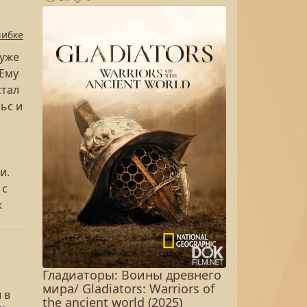
шибке
 уже
 Ему
стал
ьс и
и.
 с
к
-
Гладиаторы: Воины древнего
мира/ Gladiators: Warriors of
 в
the ancient world (2025)