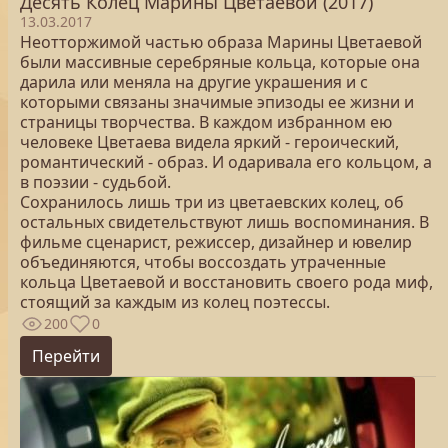
Десять Колец Марины Цветаевой (2017)
13.03.2017
Неотторжимой частью образа Марины Цветаевой
были массивные серебряные кольца, которые она
дарила или меняла на другие украшения и с
которыми связаны значимые эпизоды ее жизни и
страницы творчества. В каждом избранном ею
человеке Цветаева видела яркий - героический,
романтический - образ. И одаривала его кольцом, а
в поэзии - судьбой.
Сохранилось лишь три из цветаевских колец, об
остальных свидетельствуют лишь воспоминания. В
фильме сценарист, режиссер, дизайнер и ювелир
объединяются, чтобы воссоздать утраченные
кольца Цветаевой и восстановить своего рода миф,
стоящий за каждым из колец поэтессы.
200
0
Перейти