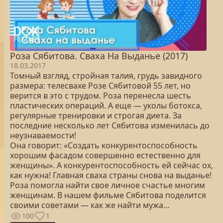
Роза Сябитова. Сваха На Выданье (2017)
18.03.2017
Томный взгляд, стройная талия, грудь завидного
размера: телесвахе Розе Сябитовой 55 лет, но
верится в это с трудом. Роза перенесла шесть
пластических операций. А еще — уколы ботокса,
регулярные тренировки и строгая диета. За
последние несколько лет Сябитова изменилась до
неузнаваемости!
Она говорит: «Создать конкурентоспособность
хорошим фасадом совершенно естественно для
женщины». А конкурентоспособность ей сейчас ох,
как нужна! Главная сваха страны снова на выданье!
Роза помогла найти свое личное счастье многим
женщинам. В нашем фильме Сябитова поделится
своими советами — как же найти мужа...
100
1