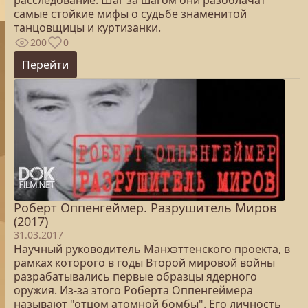
расследование. Шаг за шагом они разоблачат
самые стойкие мифы о судьбе знаменитой
танцовщицы и куртизанки.
200
0
Перейти
Роберт Оппенгеймер. Разрушитель Миров
(2017)
31.03.2017
Научный руководитель Манхэттенского проекта, в
рамках которого в годы Второй мировой войны
разрабатывались первые образцы ядерного
оружия. Из-за этого Роберта Оппенгеймера
называют "отцом атомной бомбы". Его личность