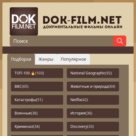
Подборки
Жанры
Популярное
ТОП-100 🔥
(103)
National Geographic
(92)
BBC
(65)
Животные и природа
(64)
Катастрофы
(51)
Netflix
(42)
Военные
(36)
История
(36)
Криминал
(34)
Discovery
(33)