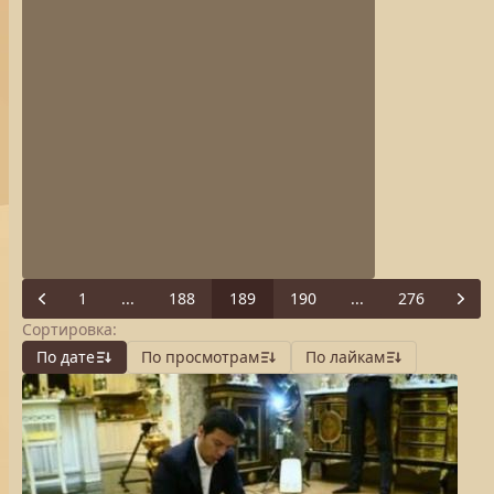
1
...
188
189
190
...
276
Previous
Next
Сортировка:
По дате
По просмотрам
По лайкам