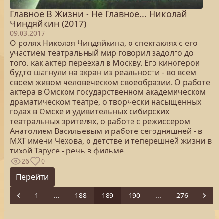
Главное В Жизни - Не Главное... Николай
Чиндяйкин (2017)
09.03.2017
О ролях Николая Чиндяйкина, о спектаклях с его
участием театральный мир говорил задолго до
того, как актер переехал в Москву. Его киногерои
будто шагнули на экран из реальности - во всем
своем живом человеческом своеобразии. О работе
актера в Омском государственном академическом
драматическом театре, о творчески насыщенных
годах в Омске и удивительных сибирских
театральных зрителях, о работе с режиссером
Анатолием Васильевым и работе сегодняшней - в
МХТ имени Чехова, о детстве и теперешней жизни в
тихой Тарусе - речь в фильме.
26
0
Перейти
1
...
188
189
190
...
276
Previous
Next