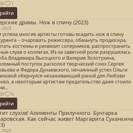
00
1
рейти
ерские драмы. Нож в спину (2023)
1.2023
и успеха многие артисты готовы всадить нож в спину
курента – очаровать режиссера, обмануть продюсера,
ятать костюмы и реквизит соперников, распространить
ые слухи о коллегах. Из-за заветной роли разрушилась
жба Владимира Высоцкого и Валерия Золотухина,
оломный поступок расколол творческий союз Сергея
овьева и Федора Дунаевского, нечаянный успех Ольги
иховой обернулся незаживающей раной для Любови
енко, а некоторым артистам предательство даже стоило
и...
00
0
рейти
тит слухов! Алименты Прилучного. Бунтарка
аровская. Как сейчас живет Маргарита Суханкин
3)
1.2023