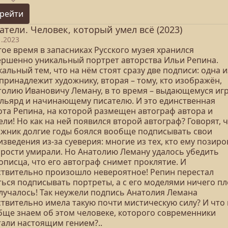
рейти
атели. Человек, который умел всё (2023)
1.2023
ое время в запасниках Русского музея хранился
ершенно уникальный портрет авторства Ильи Репина.
альный тем, что на нём стоят сразу две подписи: одна и
принадлежит художнику, вторая – тому, кто изображён,
толию Ивановичу Леману, в то время – выдающемуся иг
ильярд и начинающему писателю. И это единственная
ота Репина, на которой размещен автограф автора и
ли! Но как на ней появился второй автограф? Говорят, 
ожник долгие годы боялся вообще подписывать свои
зведения из-за суеверия: многие из тех, кто ему позиро
орости умирали. Но Анатолию Леману удалось убедить
описца, что его автограф снимет проклятие. И
ствительно произошло невероятное! Репин перестал
ться подписывать портреты, а с его моделями ничего п
случалось! Так неужели подпись Анатолия Лемана
ствительно имела такую почти мистическую силу? И что
бще знаем об этом человеке, которого современники
тали настоящим гением?..