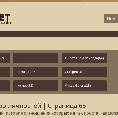
92)
BBC
(65)
Животные и природа
(64)
Военные
(36)
История
(36)
Космос
(33)
Viasat History
(28)
о личностей | Страница 65
, история становления которых не так проста, как мож