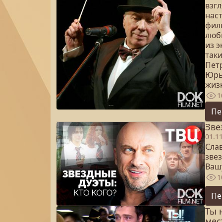
взгл
нас
фил
люб
из 
так
Пет
Юрь
жиз
1
Пе
Зве
01.1
Сла
звез
Вашу
1
Пе
Ты 
мес