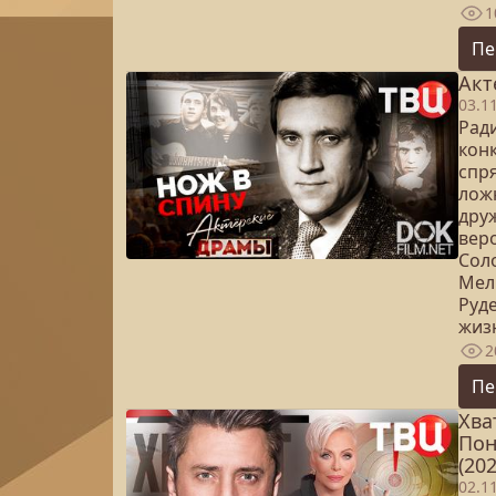
1
Пе
Акт
03.1
Рад
кон
спр
ложн
дру
вер
Сол
Мел
Руд
жизн
2
Пе
Хва
Пон
(202
02.1