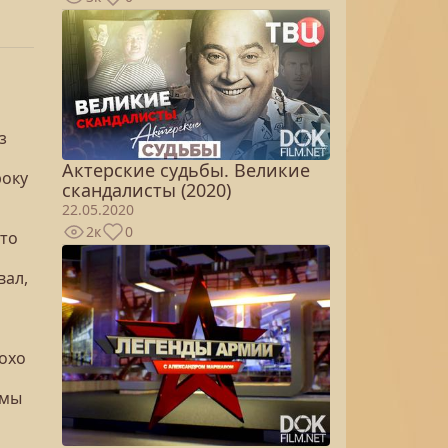
з
Актерские судьбы. Великие
року
скандалисты (2020)
22.05.2020
2к
0
что
вал,
лохо
 мы