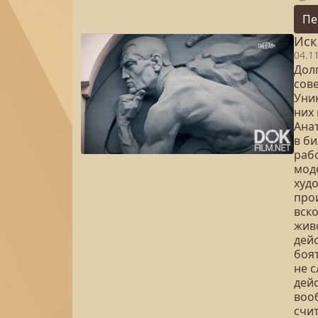
Пе
Иск
04.1
Долг
сов
Уник
них 
Ана
в б
раб
моде
худ
прои
вск
жив
дей
боя
не 
дей
воо
счи