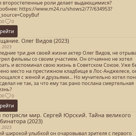
е второстепенные роли делает выдающимися?
робнее: https://www.m24.ru/shows2/77/634953?
_source=CopyBuf
00
0
рейти
щание. Олег Видов (2023)
1.2023
едние три дня своей жизни актер Олег Видов, не отрыв
трел фильмы со своим участием. Он отчаянно не хотел
рать и вспоминал свою жизнь в Советском Союзе. Уже 
лено место на престижном кладбище в Лос-Анджелесе, о
рощался с женой и друзьями... Но мучительно хотел пон
сделал не так, за что ему так рано послана смертельная
езнь?
00
0
рейти
 потрясли мир. Сергей Юрский. Тайна великого
бинатора (2023)
1.2023
ей широкой улыбкой он очаровывал зрителя с первого