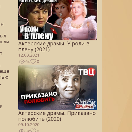
ы
ан
был
ысли
Актерские драмы. У роли в
плену (2021)
т
12.03.2021
6к
0
а
 еще
олью
,
в.
Актерские драмы. Приказано
полюбить (2020)
09.10.2020
3к
0