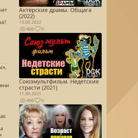
Актёрские драмы. Общага
чет
(2022)
на?
13.05.2022
400
0
ы»,
Союзмультфильм. Недетские
мени
страсти (2021)
11.06.2021
400
0
Как
за
н