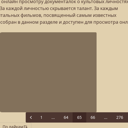
к онлайн просмотру документалок о культовых личностях
За каждой личностью скрывается талант. За каждым
ентальных фильмов, посвященный самым известных
 собран в данном разделе и доступен для просмотра он
1
...
64
65
66
...
276
Previous
По лайкам