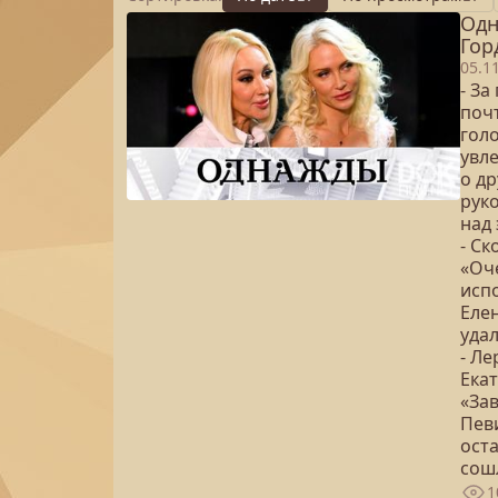
Одн
Гор
05.1
- З
почт
гол
увл
о д
рук
над
- С
«Оч
исп
Елен
удал
- Ле
Екат
«За
Пев
оста
сош
1