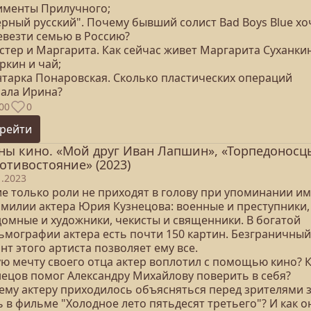
лименты Прилучного;
ерный русский". Почему бывший солист Bad Boys Blue хо
евезти семью в Россию?
астер и Маргарита. Как сейчас живет Маргарита Суханки
ркин и чай;
унтарка Понаровская. Сколько пластических операций
лала Ирина?
00
0
рейти
ны кино. «Мой друг Иван Лапшин», «Торпедоносц
отивостояние» (2023)
1.2023
ие только роли не приходят в голову при упоминании и
амилии актера Юрия Кузнецова: военные и преступники,
домные и художники, чекисты и священники. В богатой
ьмографии актера есть почти 150 картин. Безграничный
нт этого артиста позволяет ему все.
ую мечту своего отца актер воплотил с помощью кино? 
нецов помог Александру Михайлову поверить в себя?
ему актеру приходилось объясняться перед зрителями 
 в фильме "Холодное лето пятьдесят третьего"? И как о