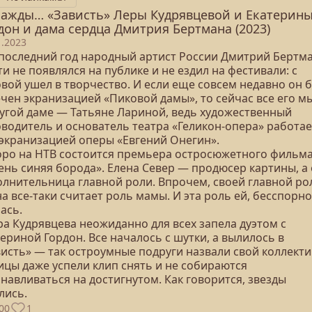
ажды… «Зависть» Леры Кудрявцевой и Екатерин
дон и дама сердца Дмитрия Бертмана (2023)
1.2023
а последний год народный артист России Дмитрий Бертм
и не появлялся на публике и не ездил на фестивали: с
овой ушел в творчество. И если еще совсем недавно он 
ечен экранизацией «Пиковой дамы», то сейчас все его м
ругой даме — Татьяне Лариной, ведь художественный
оводитель и основатель театра «Геликон-опера» работае
 экранизацией оперы «Евгений Онегин».
коро на НТВ состоится премьера остросюжетного фильм
ень синяя борода». Елена Север — продюсер картины, а
олнительница главной роли. Впрочем, своей главной р
а все-таки считает роль мамы. И эта роль ей, бесспорно
ась.
ра Кудрявцева неожиданно для всех запела дуэтом с
ериной Гордон. Все началось с шутки, а вылилось в
висть» — так остроумные подруги назвали свой коллекти
ицы даже успели клип снять и не собираются
навливаться на достигнутом. Как говорится, звезды
лись.
00
1