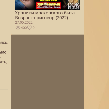
Хроники московского быта.
Возраст-приговор (2022)
27.05.2022
400
0
аясь,
было
н
ять,