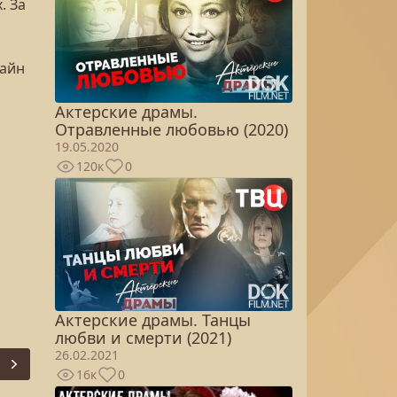
. За
лайн
Актерские драмы.
Отравленные любовью (2020)
19.05.2020
120к
0
Актерские драмы. Танцы
любви и смерти (2021)
26.02.2021
Next
16к
0