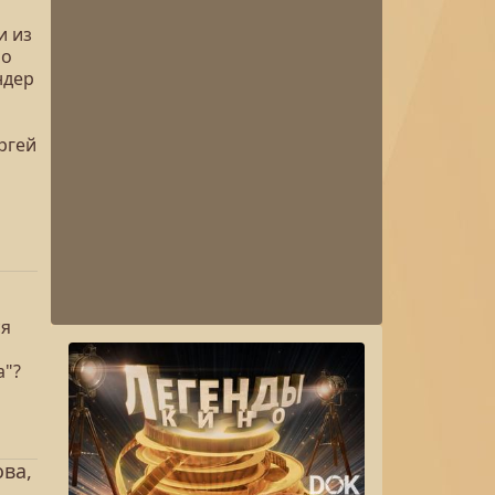
и из
бо
ндер
и
ргей
ся
а"?
ва,