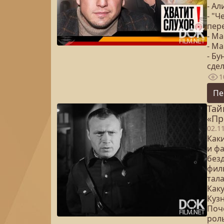
- А
- "Ч
пер
- М
- Ма
- Б
сде
1
Пе
Тай
«Пр
02.1
Как
и ф
без
фил
тала
Как
Куз
Поч
роль