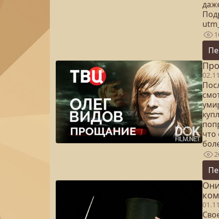
даж
Под
utm
1
Пе
Про
02.1
Посл
смо
уми
куп
поп
что 
бол
2
Пе
Они
ком
01.1
Сво