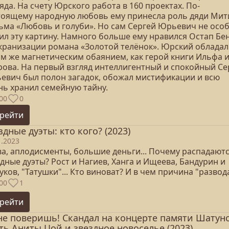
яда. На счету Юрского работа в 160 проектах. По-
тоящему народную любовь ему принесла роль дяди Мит
ьма «Любовь и голуби». Но сам Сергей Юрьевич не осо
ил эту картину. Намного больше ему нравился Остап Бе
экранизации романа «Золотой телёнок». Юрский обладал
им же магнетическим обаянием, как герой книги Ильфа 
рова. На первый взгляд интеллигентный и спокойный Се
евич был полон загадок, обожал мистификации и всю
нь хранил семейную тайну.
00
0
рейти
здные дуэты: кто кого? (2023)
1.2023
ва, аплодисменты, большие деньги... Почему распадают
дные дуэты? Рост и Нагиев, Ханга и Ищеева, Бандурин и
ков, "Татушки"... Кто виноват? И в чем причина "развод
00
1
рейти
не поверишь! Скандал на концерте памяти Шатуно
ть Аниты Цой и звездное новоселье (2023)