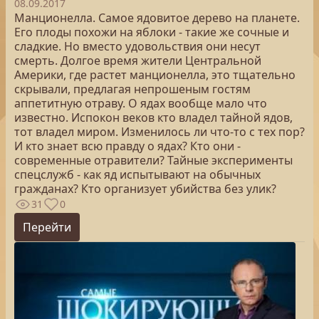
08.09.2017
Манционелла. Самое ядовитое дерево на планете.
Его плоды похожи на яблоки - такие же сочные и
сладкие. Но вместо удовольствия они несут
смерть. Долгое время жители Центральной
Америки, где растет манционелла, это тщательно
скрывали, предлагая непрошеным гостям
аппетитную отраву. О ядах вообще мало что
известно. Испокон веков кто владел тайной ядов,
тот владел миром. Изменилось ли что-то с тех пор?
И кто знает всю правду о ядах? Кто они -
современные отравители? Тайные эксперименты
спецслужб - как яд испытывают на обычных
гражданах? Кто организует убийства без улик?
31
0
Перейти