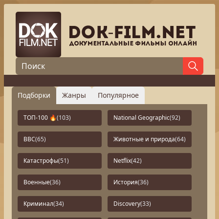
Подборки
Жанры
Популярное
ТОП-100 🔥
(103)
National Geographic
(92)
BBC
(65)
Животные и природа
(64)
Катастрофы
(51)
Netflix
(42)
Военные
(36)
История
(36)
Криминал
(34)
Discovery
(33)