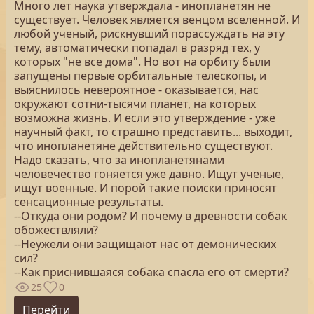
Много лет наука утверждала - инопланетян не
существует. Человек является венцом вселенной. И
любой ученый, рискнувший порассуждать на эту
тему, автоматически попадал в разряд тех, у
которых "не все дома". Но вот на орбиту были
запущены первые орбитальные телескопы, и
выяснилось невероятное - оказывается, нас
окружают сотни-тысячи планет, на которых
возможна жизнь. И если это утверждение - уже
научный факт, то страшно представить... выходит,
что инопланетяне действительно существуют.
Надо сказать, что за инопланетянами
человечество гоняется уже давно. Ищут ученые,
ищут военные. И порой такие поиски приносят
сенсационные результаты.
--Откуда они родом? И почему в древности собак
обожествляли?
--Неужели они защищают нас от демонических
сил?
--Как приснившаяся собака спасла его от смерти?
25
0
Перейти