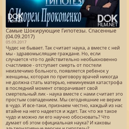
Самые Шокирующие Гипотезы. Спасенные
(04.09.2017)
05.09.2017
Чудес не бывает. Так считает наука, а вместе с ней
мы - здравомыслящие граждане. Но, если
случается что-то действительно необыкновенно
счастливое - отступает смерть от постели
неизлечимо больного, появляется ребенок у
женщины, которая по приговору врачей никогда
не должна стать матерью, неминуемая катастрофа
в последний момент отворачивает свой
смертельный лик - наука вместе с нами считает это
простым совпадением. Мы сегодняшние не верим
в чудо. И все-таки, признаем честно, каждый из нас
втайне на него надеется и ждет. Так что же такое
чудо и можно ли его научно обосновать? Что
думает об этом официальная наука? И каковы
альтернативные версии и гипотезы?