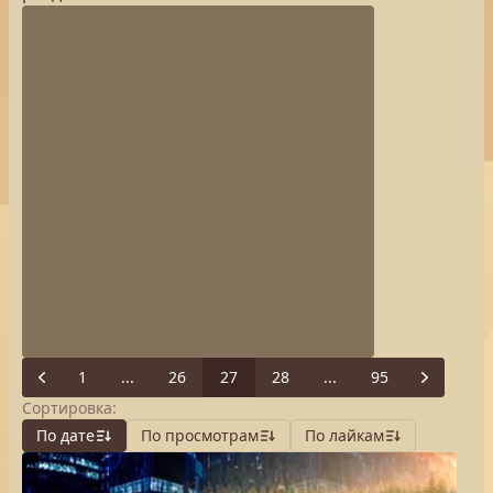
1
...
26
27
28
...
95
Previous
Next
Сортировка:
По дате
По просмотрам
По лайкам