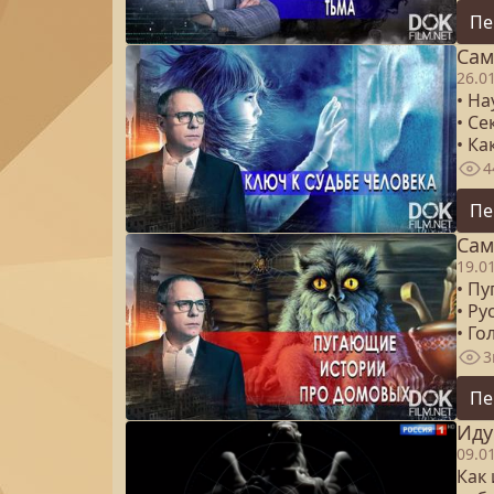
Пе
Сам
26.0
• На
• Се
• К
4
Пе
Сам
19.0
• П
• Ру
• Г
3
Пе
Иду
09.0
Как 