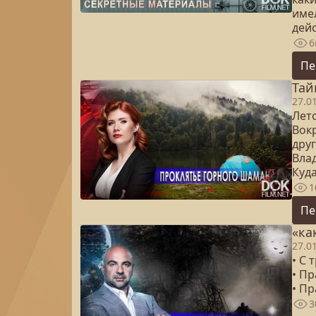
име
дей
6
Пе
Тай
27.0
Лет
Вокр
дру
Вла
Куда
1
Пе
«ка
27.0
• С 
• П
• Пр
3