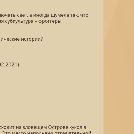
ючать свет, а иногда шумела так, что
ая субкультура – фроггеры.
тические истории?
2.2021)
сходит на зловещем Острове кукол в
й. Это место наполнено отрицательной