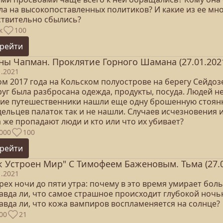
ла на высокопоставленных политиков? И какие из ее мн
ствительно сбылись?
к
100
рейти
ны Чапман. Проклятие Горного Шамана (27.01.202
1.2021
ом 2017 года на Кольском полуострове на берегу Сейдоз
уг была разбросана одежда, продукты, посуда. Людей н
гие путешественники нашли еще одну брошенную стоянку
дельцев палаток так и не нашли. Случаев исчезновения 
 же пропадают люди и кто или что их убивает?
000
100
рейти
к Устроен Мир" С Тимофеем Баженовым. Тьма (27.0
1.2021
трех ночи до пяти утра: почему в это время умирает бол
равда ли, что самое страшное происходит глубокой ночь
авда ли, что кожа вампиров воспламеняется на солнце?
00
21