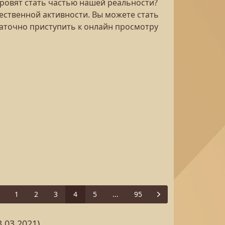
оровят стать частью нашей реальности?
ественной активности. Вы можете стать
аточно приступить к онлайн просмотру
1
2
3
4
5
...
95
Previous
Next
03.2021)