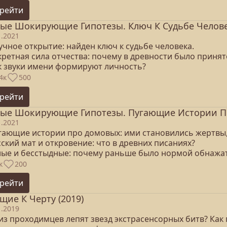
рейти
ые Шокирующие Гипотезы. Ключ К Судьбе Человек
1.2021
учное открытие: найден ключ к судьбе человека.
кретная сила отчества: почему в древности было приня
ак звуки имени формируют личность?
4к
500
рейти
ые Шокирующие Гипотезы. Пугающие Истории Про
1.2021
угающие истории про домовых: ими становились жертвы,
сский мат и откровение: что в древних писаниях?
олые и бесстыдные: почему раньше было нормой обнажат
к
200
рейти
щие К Черту (2019)
1.2019
из проходимцев лепят звезд экстрасенсорных битв? Как 