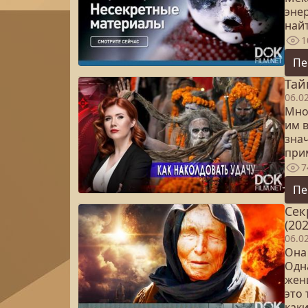
эне
най
1
Пе
Тай
06.0
Мно
им в
знач
прим
7
Пе
Сек
(202
06.0
Она
Одн
жен
это
как