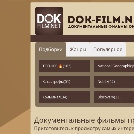
Подборки
Жанры
Популярное
ТОП-100 🔥
(103)
National Geographic
(
Катастрофы
(51)
Netflix
(42)
Криминал
(34)
Discovery
(33)
Документальные фильмы пр
Приготовьтесь к просмотру самых интере