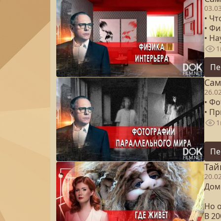
03.0
• Ч
• Фи
• На
1
Пе
Сам
26.0
• Ф
• Пр
1
Пе
Тай
20.0
Домо
Но 
В 20