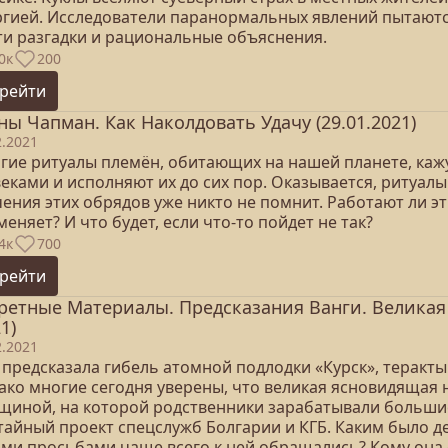
ргией. Исследователи паранормальных явлений пытаются
ти разгадки и рациональные объяснения.
0к
200
рейти
ны Чапман. Как Наколдовать Удачу (29.01.2021)
2.2021
гие ритуалы племён, обитающих на нашей планете, каж
еками и исполняют их до сих пор. Оказывается, ритуалы
ения этих обрядов уже никто не помнит. Работают ли эти
еняет? И что будет, если что-то пойдет не так?
4к
700
рейти
ретные Материалы. Предсказания Ванги. Велика
1)
2.2021
 предсказала гибель атомной подлодки «Курск», теракты
ако многие сегодня уверены, что великая ясновидящая 
щиной, на которой родственники зарабатывали большие 
 тайный проект спецслужб Болгарии и КГБ. Каким было 
ими просьбами чаще всего к ней обращались? Кому она 