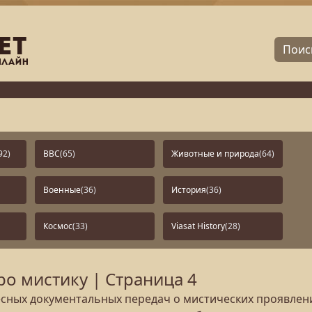
92)
BBC
(65)
Животные и природа
(64)
Военные
(36)
История
(36)
Космос
(33)
Viasat History
(28)
о мистику | Страница 4
сных документальных передач о мистических проявлени