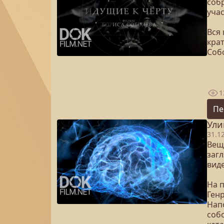
соб
уча
Вся
кра
Соб
1
Пе
Ули
31.1
Вещ
заг
вид
На п
Ген
Нап
собс