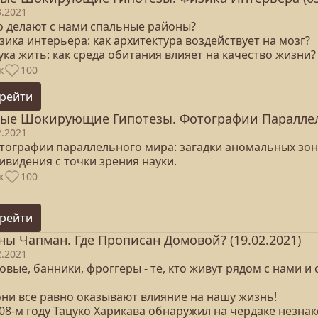
3.2021
то делают с нами спальные районы?
зика интерьера: как архитектура воздействует на мозг?
ука жить: как среда обитания влияет на качество жизни?
к
100
рейти
ые Шокирующие Гипотезы. Фотографии Параллель
2.2021
отографии параллельного мира: загадки аномальных зон
ивидения с точки зрения науки.
к
100
рейти
ны Чапман. Где Прописан Домовой? (19.02.2021)
2.2021
вые, банники, фроггеры - те, кто живут рядом с нами 
они все равно оказывают влияние на нашу жизнь!
08-м году Тацуко Харикава обнаружил на чердаке незнак