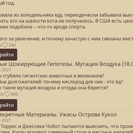
й год.
вала из холодильника еду, периодически забывала выкл
ить это на шалости кота не получалось. В США есть цел
них подобное – что-то вроде спорта.
это за увлечение, и почему зачастую с ним связаны мис
к
200
рейти
ые Шокирующие Гипотезы. Мутация Воздуха (18.0
2.2021
о сгубило гигантских животных и великанов?
йна долгожителей: почему кислород для них - это яд?
о такое мутация воздуха и откуда она берется?
0к
800
рейти
екретные Материалы. Ужасы Острова Кукол
2.2021
 Торрес и Джессика Чобот пытаются выяснить, что прои
сике. Куклы вселяют суеверный страх в местных жителе