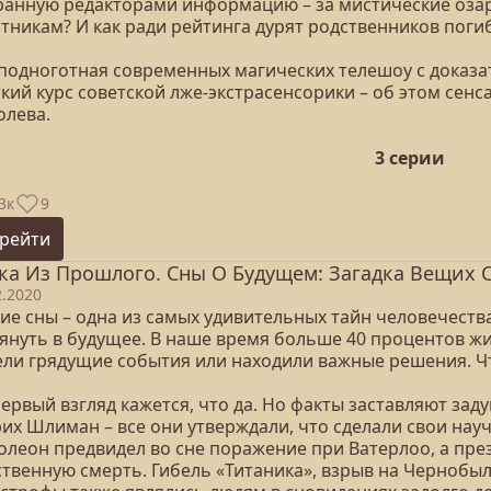
ранную редакторами информацию – за мистические озар
стникам? И как ради рейтинга дурят родственников пог
 подноготная современных магических телешоу с доказа
ткий курс советской лже-экстрасенсорики – об этом се
олева.
3 серии
3к
9
рейти
ка Из Прошлого. Сны О Будущем: Загадка Вещих С
2.2020
ие сны – одна из самых удивительных тайн человечества
лянуть в будущее. В наше время больше 40 процентов жи
ели грядущие события или находили важные решения. Ч
ервый взгляд кажется, что да. Но факты заставляют зад
рих Шлиман – все они утверждали, что сделали свои на
олеон предвидел во сне поражение при Ватерлоо, а пр
твенную смерть. Гибель «Титаника», взрыв на Чернобыль