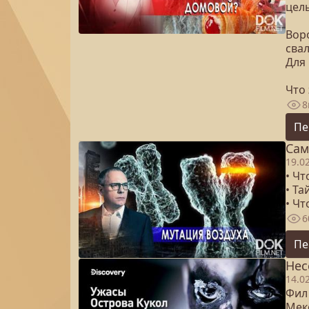
целы
Воро
свал
Для 
Что 
8
Пе
Сам
19.0
• Чт
• Та
• Чт
6
Пе
Нес
14.0
Фил
Мек