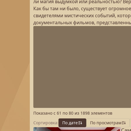
ли магия выдумкой или реальностью? Вер
Как бы там ни было, существует огромно
свидетелями мистических событий, котор
документальных фильмов, представленных
Показано с
61
по
80
из
1898
элементов
Сортировка:
По дате
По просмотрам
Сам