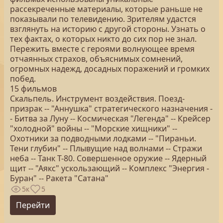
рассекреченные материалы, которые раньше не
показывали по телевидению. Зрителям удастся
взглянуть на историю с другой стороны. Узнать о
тех фактах, о которых никто до сих пор не знал.
Пережить вместе с героями волнующее время
отчаянных страхов, объяснимых сомнений,
огромных надежд, досадных поражений и громких
побед.
15 фильмов
Скальпель. Инструмент воздействия. Поезд-
призрак -- "Аннушка" стратегического назначения -
- Битва за Луну -- Космическая "Легенда" -- Крейсер
"холодной" войны -- "Морские хищники" --
Охотники за подводными лодками -- "Пираньи.
Тени глубин" -- Плывущие над волнами -- Стражи
неба -- Танк Т-80. Совершенное оружие -- Ядерный
щит -- "Аякс" ускользающий -- Комплекс "Энергия -
Буран" -- Ракета "Сатана"
5к
5
Перейти