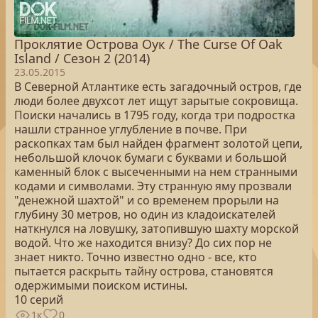
Проклятие Острова Оук / The Curse Of Oak
Island / Сезон 2 (2014)
23.05.2015
В Северной Атлантике есть загадочный остров, где
люди более двухсот лет ищут зарытые сокровища.
Поиски начались в 1795 году, когда три подростка
нашли странное углубление в почве. При
раскопках там был найден фрагмент золотой цепи,
небольшой клочок бумаги с буквами и большой
каменный блок с высеченными на нем странными
кодами и символами. Эту странную яму прозвали
"денежной шахтой" и со временем прорыли на
глубину 30 метров, но один из кладоискателей
наткнулся на ловушку, затопившую шахту морской
водой. Что же находится внизу? До сих пор не
знает никто. Точно известно одно - все, кто
пытается раскрыть тайну острова, становятся
одержимыми поиском истины.
10 серий
1к
0