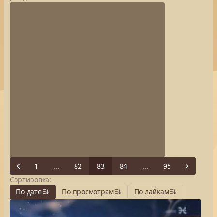
1
...
82
83
84
...
95
Previous
Next
Сортировка:
По дате
По просмотрам
По лайкам