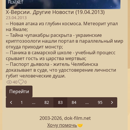
Х-Версии. Другие Новости (19.04.2013)
23.04.2013
-- Новая атака из глубин космоса. Метеорит упал
на Ямале;
-- Тайна чупакабры раскрыта - украинские
криптозоологи нашли портал в параллельный мир
откуда приходит монстр;
-- Паника в самарской школе - учебный процесс
срывает гость из царства мертвых;
-- Паспорт дьявола - житель Челябинска
доказывает в суде, что удостоверение личности
губит человеческие души.
40
0
Перейти
1
...
82
83
84
...
95
Previous
Next
2003-2026, dok-film.net
Хочу помочь
🤝