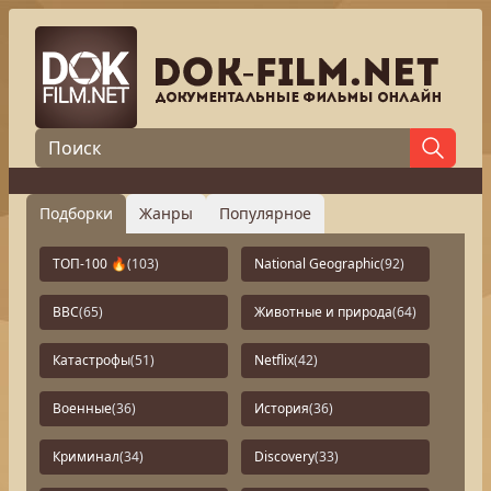
Подборки
Жанры
Популярное
ТОП-100 🔥
(103)
National Geographic
(92)
BBC
(65)
Животные и природа
(64)
Катастрофы
(51)
Netflix
(42)
Военные
(36)
История
(36)
Криминал
(34)
Discovery
(33)