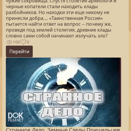
чужие сокровища. Спустя столетия археологи и
черные копатели стали находить клады
разбойников. Но находки эти еще никому не
принесли добра.... «Таинственная Россия»
пытается найти ответ на вопрос -- почему же,
проведя под землей столетия, древние клады
словно сами собой начинают излучать зло?
100
0
Перейти
Странное Дело. Земные Следы Пришельцев