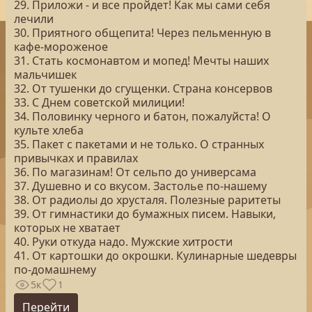
29. Приложи - и все пройдет! Как мы сами себя
лечили
30. Приятного общепита! Через пельменную в
кафе-мороженое
31. Стать космонавтом и мопед! Мечты наших
мальчишек
32. От тушенки до сгущенки. Страна консервов
33. С Днем советской милиции!
34. Половинку черного и батон, пожалуйста! О
культе хлеба
35. Пакет с пакетами и не только. О странных
привычках и правилах
36. По магазинам! От сельпо до универсама
37. Душевно и со вкусом. Застолье по-нашему
38. От радиолы до хрусталя. Полезные раритеты
39. От гимнастики до бумажных писем. Навыки,
которых не хватает
40. Руки откуда надо. Мужские хитрости
41. От картошки до окрошки. Кулинарные шедевры
по-домашнему
5к
1
Перейти