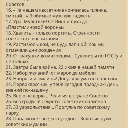
Советов
16. «На нашем кассетнике кончилась пленка,
смотай…» Любимые мужские гаджеты
17. Ура! Мультики! От Винни-пуха до
«Пластилиновой вороны»
18. Хвалить - только портить. Странности
советского воспитания
19. Расти большой, не будь лапшой! Как мы
отмечали дни рождения
20. От ракушки до матрешки... Сувениры по ГОСТу и
не только
21. Завтра была война. 22 июня в нашей памяти
22. Набор желаний: от марок до мебели
23. Напряги извилины! Досуг для ума по-советски
24. Первоклассник, у тебя сегодня праздник! День
знаний по-нашему
25. Верю не верю… Религия в стране Советов
26. Без градуса! Секреты советских напитков
27. 33 удовольствия... Прогулка по советскому
парку
28. Папа может все, что угодно... Золотые руки
советских мужчин