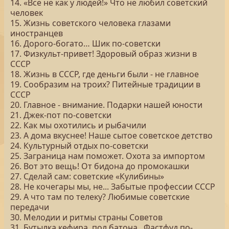
14. «Все не как у людей!» Что не любил советский
человек
15. Жизнь советского человека глазами
иностранцев
16. Дорого-богато… Шик по-советски
17. Физкульт-привет! Здоровый образ жизни в
СССР
18. Жизнь в СССР, где деньги были - не главное
19. Сообразим на троих? Питейные традиции в
СССР
20. Главное - внимание. Подарки нашей юности
21. Джек-пот по-советски
22. Как мы охотились и рыбачили
23. А дома вкуснее! Наше сытое советское детство
24. Культурный отдых по-советски
25. Заграница нам поможет. Охота за импортом
26. Вот это вещь! От бидона до промокашки
27. Сделай сам: советские «Кулибины»
28. Не кочегары мы, не... Забытые профессии СССР
29. А что там по телеку? Любимые советские
передачи
30. Мелодии и ритмы страны Советов
31. Бутылка кефира, пол батона.. Фастфуд по-