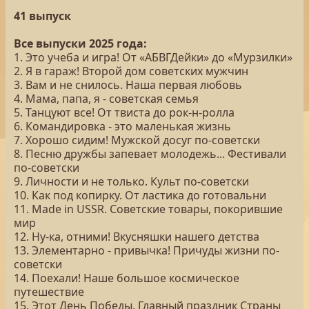
41 выпуск
Все выпуски 2025 года:
1. Это учеба и игра! От «АБВГДейки» до «Мурзилки»
2. Я в гараж! Второй дом советских мужчин
3. Вам и не снилось. Наша первая любовь
4. Мама, папа, я - советская семья
5. Танцуют все! От твиста до рок-н-ролла
6. Командировка - это маленькая жизнь
7. Хорошо сидим! Мужской досуг по-советски
8. Песню дружбы запевает молодежь... Фестивали
по-советски
9. Личности и не только. Культ по-советски
10. Как под копирку. От ластика до готовальни
11. Made in USSR. Советские товары, покорившие
мир
12. Ну-ка, отними! Вкусняшки нашего детства
13. Элементарно - привычка! Причуды жизни по-
советски
14. Поехали! Наше большое космическое
путешествие
15. Этот День Победы. Главный праздник Страны