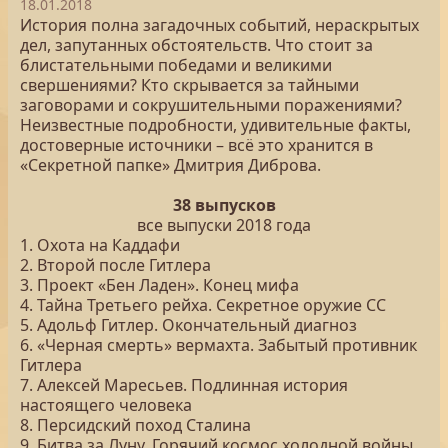
18.01.2018
История полна загадочных событий, нераскрытых
дел, запутанных обстоятельств. Что стоит за
блистательными победами и великими
свершениями? Кто скрывается за тайными
заговорами и сокрушительными поражениями?
Неизвестные подробности, удивительные факты,
достоверные источники – всё это хранится в
«Секретной папке» Дмитрия Диброва.
38 выпусков
все выпуски 2018 года
1. Охота на Каддафи
2. Второй после Гитлера
3. Проект «Бен Ладен». Конец мифа
4. Тайна Третьего рейха. Секретное оружие СС
5. Адольф Гитлер. Окончательный диагноз
6. «Черная смерть» вермахта. Забытый противник
Гитлера
7. Алексей Маресьев. Подлинная история
настоящего человека
8. Персидский поход Сталина
9. Битва за Луну. Горячий космос холодной войны