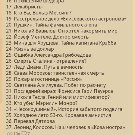
16. Похищение шедевра
17. Декабристы
18. Кто Вы, Вольф Мессинг?
19. Расстрельное дело «Елисеевского гастронома»
20. Пушкин. Тайна фамильного склепа
21. Николай Вавилов. Он хотел накормить мир
22. Йозеф Менгеле. Доктор смерть
23. Мина для Хрущева. Тайна капитана Крэбба
24. Жизнь за доллар
25. Ошибка Александра Грибоедова
26. Смерть Сталина - отравление?
27. Леди Диана. Путь в вечность
28. Савва Морозов: таинственная смерть
29. Пожар в гостинице «Россия»
30. Светлана Аллилуева. Побег по расчету
31. Последний вираж Фрэнсиса Гэри Пауэрса
32. Никола Тесла. Гений или мистификатор?
33. Кто убил Мэрилин Монро?
34. «Несокрушимый». История забытого подвига
35. Холодное лето 53-го. Кровавая амнистия
36. Перевал Дятлова
37. Леонид Колосов. Наш человек в «Коза ностра»
10к
7