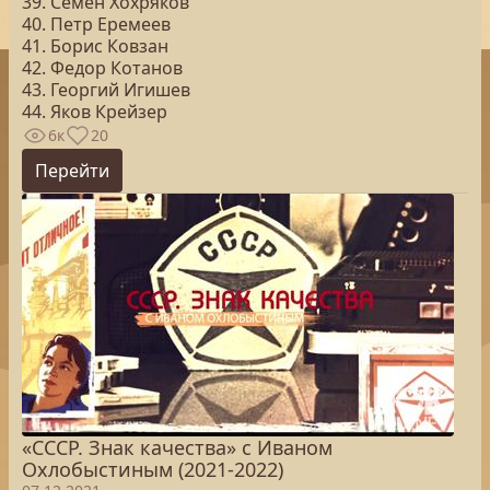
39. Семен Хохряков
40. Петр Еремеев
41. Борис Ковзан
42. Федор Котанов
43. Георгий Игишев
44. Яков Крейзер
6к
20
Перейти
«СССР. Знак качества» с Иваном
Охлобыстиным (2021-2022)