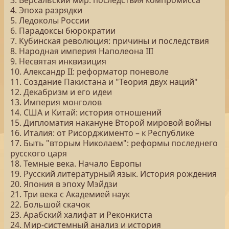
3. Версальский мир: последствия компромисса
4. Эпоха разрядки
5. Ледоколы России
6. Парадоксы бюрократии
7. Кубинская революция: причины и последствия
8. Народная империя Наполеона III
9. Несвятая инквизиция
10. Александр II: реформатор поневоле
11. Создание Пакистана и "Теория двух наций"
12. Декабризм и его идеи
13. Империя монголов
14. США и Китай: история отношений
15. Дипломатия накануне Второй мировой войны
16. Италия: от Рисорджименто – к Республике
17. Быть "вторым Николаем": реформы последнего
русского царя
18. Темные века. Начало Европы
19. Русский литературный язык. История рождения
20. Япония в эпоху Мэйдзи
21. Три века с Академией наук
22. Большой скачок
23. Арабский халифат и Реконкиста
24. Мир-системный анализ и история