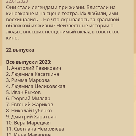
22.01.2023
Они стали легендами при жизни. Блистали на
киноэкране и на сцене театра. Их любили, ими
восхищались... Но что скрывалось за красивой
обложкой их жизни? Неизвестные истории о
людях, внесших неоценимый вклад в советское
кино.
22 выпуска
Все выпуски 2023:
1. Анатолий Равикович
2. Людмила Касаткина
3. Римма Маркова
4. Людмила Целиковская
5. Иван Рыжов
6. Георгий Милляр
7. Евгений Жариков
8. Николай Губенко
9. Дмитрий Харатьян
10. Вера Марецкая
11. Светлана Немоляева
12. Инна Макарова