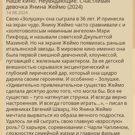
Наше кино. Неувядающие. Счастливая
девочка Янина Жеймо (2024)
14.08.2024
Свою «Золушку» она сыграла в 36 лет. И принесла
на экран чудо. Янину Жеймо часто сравнивали с и
«золотоволосым невинным ангелом» Мэри
Пикфорд, и называли советской Джульеттой
Мазиной. Но на экране Жеймо появилась раньше
итальянской звезды. В мировом кино именно она
была первой смешной девчонкой, клоунессой,
пуговицей с железным характером. За ее детской
внешностью скрывался эксцентрический и
глубокий лирический дар, который она щедро
дарила своим героиням. И особенно – Золушке.
«Удивительно привлекательное существо Жеймо
сделала десятую долю того, что могла бы. Все ее
существо – туго натянутая струнка. И всегда верно
настроенная. И всегда готовая играть…», – писал в
дневниках Евгений Шварц. Но Янина Жеймо
мечтала вырваться из образа вечного подростка.
Удалось ли ей сыграть свою главную «взрослую»
роль? О карьере, соревновании с Чарли Чаплином,
сложностях семейной жизни и главном фильме