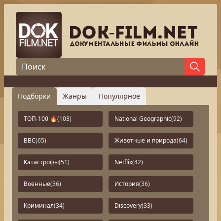
Подборки
Жанры
Популярное
ТОП-100 🔥
(103)
National Geographic
(92)
BBC
(65)
Животные и природа
(64)
Катастрофы
(51)
Netflix
(42)
Военные
(36)
История
(36)
Криминал
(34)
Discovery
(33)