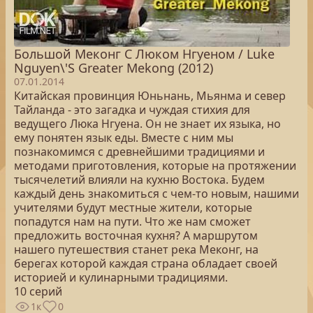
Большой Меконг С Люком Нгуеном / Luke
Nguyen\'S Greater Mekong (2012)
07.01.2014
Китайская провинция Юньнань, Мьянма и север
Тайланда - это загадка и чуждая стихия для
ведущего Люка Нгуена. Он не знает их языка, но
ему понятен язык еды. Вместе с ним мы
познакомимся с древнейшими традициями и
методами приготовления, которые на протяжении
тысячелетий влияли на кухню Востока. Будем
каждый день знакомиться с чем-то новым, нашими
учителями будут местные жители, которые
попадутся нам на пути. Что же нам сможет
предложить восточная кухня? А маршрутом
нашего путешествия станет река Меконг, на
берегах которой каждая страна обладает своей
историей и кулинарными традициями.
10 серий
1к
0