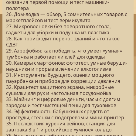
оказания первой помощи и тест машинки-
полотера
26. Дом-лодка — обзор, 5 сомнительных товаров с
маркетплейсов и тест вермикулита
27. Микроволновки без поворотного стола,
гаджеты для уборки и подушка из пластика
28. Как происходит перенос зданий и что такое
СДВГ
29. Аэрофобия: как победить, что умеет «умная»
тумбочка и работает ли клей для одежды
30. Камеры смартфонов: фототест, умные беруши-
наушники и прорыв в лечении алкоголизма
31. Инструменты будущего, оценки мощного
пауэрбанка и прибора для коррекции давления
32. Краш-тест защитного экрана, микробные
сушилки для рук и настольная посудомойка
33. Майнинг и цифровые деньги, часы с долгим
зарядом и тест чистящей пены для пуховиков
34. Эффективность бабушкиных средств от
простуды, стельки с подогревом и мини-принтер
35. Последствия курения вейпов, станция для
завтрака 3 в 1 и российское «умное» кольцо
36. Новые маски кибермошенников, диковинки с