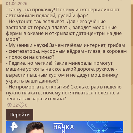
01.06.2026
- Тачку - на прокачку! Почему инженеры лишают
автомобили педалей, рулей и фар?
- Не утонет, так всплывёт! Для чего учёные
заставляют города плавать, заводят молочные
фермы в океане и открывают дата-центры на дне
моря?
- Мученики науки! Зачем пчёлам интернет, грибам
- синтезаторы, мусорным вёдрам - глаза, а коровам
- полоски на спинах?
- Редкие, но меткие! Какие минералы помогут
машине устоять на скользкой дороге, рукколе -
вырасти пышным кустом и не дадут мошеннику
украсть ваши данные?
- Не проморгать открытия! Сколько раз в неделю
нужно плакать, почему потягиваться полезно, а
зевота так заразительна?
32
0
Перейти