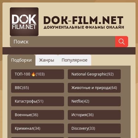
Подборки
Жанры
Популярное
ТОП-100 🔥
(103)
National Geographic
(92)
BBC
(65)
Животные и природа
(64)
Катастрофы
(51)
Netflix
(42)
Военные
(36)
История
(36)
Криминал
(34)
Discovery
(33)