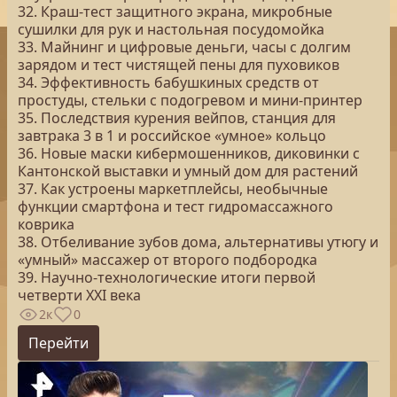
32. Краш-тест защитного экрана, микробные
сушилки для рук и настольная посудомойка
33. Майнинг и цифровые деньги, часы с долгим
зарядом и тест чистящей пены для пуховиков
34. Эффективность бабушкиных средств от
простуды, стельки с подогревом и мини-принтер
35. Последствия курения вейпов, станция для
завтрака 3 в 1 и российское «умное» кольцо
36. Новые маски кибермошенников, диковинки с
Кантонской выставки и умный дом для растений
37. Как устроены маркетплейсы, необычные
функции смартфона и тест гидромассажного
коврика
38. Отбеливание зубов дома, альтернативы утюгу и
«умный» массажер от второго подбородка
39. Научно-технологические итоги первой
четверти XXI века
2к
0
Перейти