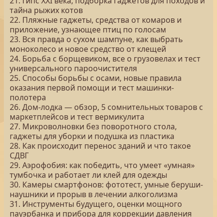
21. Гипс XXI века, подборка гаджетов для походов и
тайна рыжих котов
22. Пляжные гаджеты, средства от комаров и
приложение, узнающее птиц по голосам
23. Вся правда о сухом шампуне, как выбрать
моноколесо и новое средство от клещей
24. Борьба с борщевиком, все о грузовелах и тест
универсального пароочистителя
25. Способы борьбы с осами, новые правила
оказания первой помощи и тест машинки-
полотера
26. Дом-лодка — обзор, 5 сомнительных товаров с
маркетплейсов и тест вермикулита
27. Микроволновки без поворотного стола,
гаджеты для уборки и подушка из пластика
28. Как происходит перенос зданий и что такое
СДВГ
29. Аэрофобия: как победить, что умеет «умная»
тумбочка и работает ли клей для одежды
30. Камеры смартфонов: фототест, умные беруши-
наушники и прорыв в лечении алкоголизма
31. Инструменты будущего, оценки мощного
пауэрбанка и прибора для коррекции давления