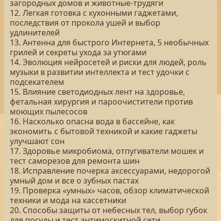
загородных домов и животные-трудяги
12. Легкая готовка с кухонными гаджетами,
последствия от прокола ушей и выбор
удлинителей
13. Антенна для быстрого Интернета, 5 необычных
грилей и секреты ухода за утюгами
14. Эволюция нейросетей и риски для людей, роль
музыки в развитии интеллекта и тест удочки с
подсекателем
15. Влияние светодиодных лент на здоровье,
фетальная хирургия и пароочистители против
моющих пылесосов
16. Насколько опасна вода в бассейне, как
экономить с бытовой техникой и какие гаджеты
улучшают сон
17. Здоровье микробиома, отпугиватели мошек и
тест саморезов для ремонта шин
18. Исправление почерка аксессуарами, недорогой
умный дом и все о зубных пастах
19. Проверка «умных» часов, обзор климатической
техники и мода на кассетники
20. Способы защиты от небесных тел, выбор губок
для посуды и тест антимоскитной сети