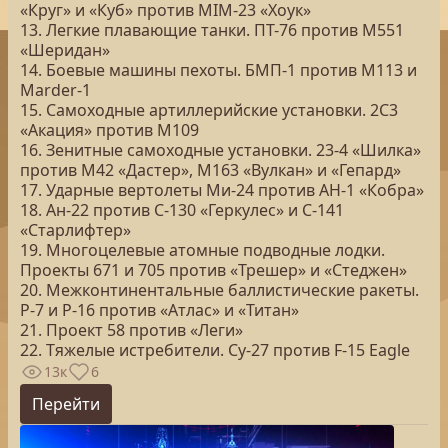
«Круг» и «Куб» против MIM-23 «Хоук»
13. Легкие плавающие танки. ПТ-76 против M551
«Шеридан»
14. Боевые машины пехоты. БМП-1 против M113 и
Marder-1
15. Самоходные артиллерийские установки. 2С3
«Акация» против М109
16. Зенитные самоходные установки. 23-4 «Шилка»
против М42 «Дастер», М163 «Вулкан» и «Гепард»
17. Ударные вертолеты Ми-24 против AH-1 «Кобра»
18. Ан-22 против C-130 «Геркулес» и С-141
«Старлифтер»
19. Многоцелевые атомные подводные лодки.
Проекты 671 и 705 против «Трешер» и «Стеджен»
20. Межконтинентальные баллистические ракеты.
Р-7 и Р-16 против «Атлас» и «Титан»
21. Проект 58 против «Леги»
22. Тяжелые истребители. Су-27 против F-15 Eagle
13к
6
Перейти