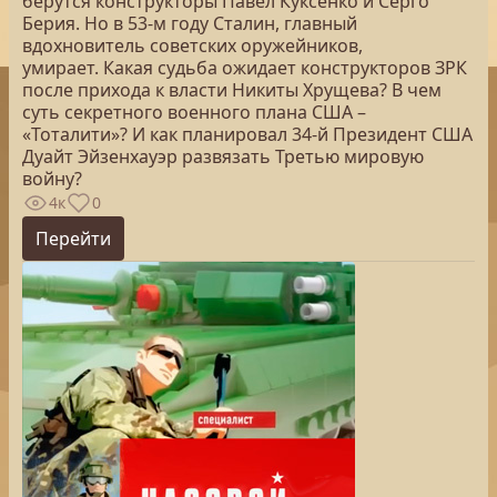
берутся конструкторы Павел Куксенко и Серго
Берия. Но в 53-м году Сталин, главный
вдохновитель советских оружейников,
умирает. Какая судьба ожидает конструкторов ЗРК
после прихода к власти Никиты Хрущева? В чем
суть секретного военного плана США –
«Тоталити»? И как планировал 34-й Президент США
Дуайт Эйзенхауэр развязать Третью мировую
войну?
4к
0
Перейти