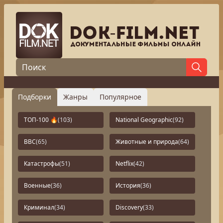
Подборки
Жанры
Популярное
ТОП-100 🔥
(103)
National Geographic
(92)
BBC
(65)
Животные и природа
(64)
Катастрофы
(51)
Netflix
(42)
Военные
(36)
История
(36)
Криминал
(34)
Discovery
(33)