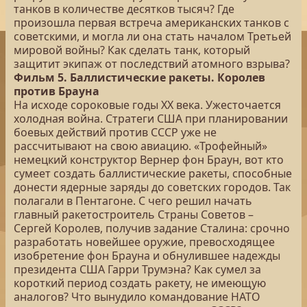
танков в количестве десятков тысяч? Где
произошла первая встреча американских танков с
советскими, и могла ли она стать началом Третьей
мировой войны? Как сделать танк, который
защитит экипаж от последствий атомного взрыва?
Фильм 5. Баллистические ракеты. Королев
против Брауна
На исходе сороковые годы ХХ века. Ужесточается
холодная война. Стратеги США при планировании
боевых действий против СССР уже не
рассчитывают на свою авиацию. «Трофейный»
немецкий конструктор Вернер фон Браун, вот кто
сумеет создать баллистические ракеты, способные
донести ядерные заряды до советских городов. Так
полагали в Пентагоне. С чего решил начать
главный ракетостроитель Страны Советов –
Сергей Королев, получив задание Сталина: срочно
разработать новейшее оружие, превосходящее
изобретение фон Брауна и обнулившее надежды
президента США Гарри Трумэна? Как сумел за
короткий период создать ракету, не имеющую
аналогов? Что вынудило командование НАТО