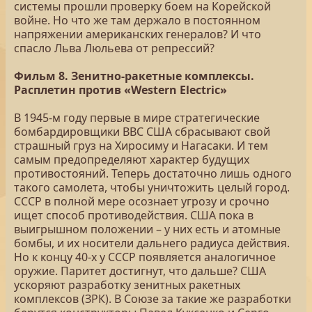
системы прошли проверку боем на Корейской
войне. Но что же там держало в постоянном
напряжении американских генералов? И что
спасло Льва Люльева от репрессий?
Фильм 8. Зенитно-ракетные комплексы.
Расплетин против «Western Electric»
В 1945-м году первые в мире стратегические
бомбардировщики ВВС США сбрасывают свой
страшный груз на Хиросиму и Нагасаки. И тем
самым предопределяют характер будущих
противостояний. Теперь достаточно лишь одного
такого самолета, чтобы уничтожить целый город.
СССР в полной мере осознает угрозу и срочно
ищет способ противодействия. США пока в
выигрышном положении – у них есть и атомные
бомбы, и их носители дальнего радиуса действия.
Но к концу 40-х у СССР появляется аналогичное
оружие. Паритет достигнут, что дальше? США
ускоряют разработку зенитных ракетных
комплексов (ЗРК). В Союзе за такие же разработки