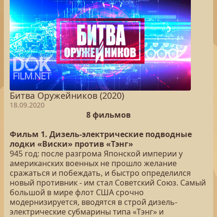
Битва Оружейников (2020)
18.09.2020
8 фильмов
Фильм 1. Дизель-электрические подводные
лодки «Виски» против «Тэнг»
945 год: после разгрома Японской империи у
американских военных не прошло желание
сражаться и побеждать, и быстро определился
новый противник - им стал Советский Союз. Самый
большой в мире флот США срочно
модернизируется, вводятся в строй дизель-
электрические субмарины типа «Тэнг» и