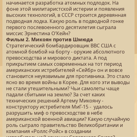
начинается разработка атомных подлодок. На
фоне этой милитаристской истерии и появления
высоких технологий, в СССР строится деревянная
подводная лодка. Какую роль в подводной гонке
первого послевоенного десятилетия сыграла
миссис Эрнестина О’Кейн?
Фильм 2. Микоян против Шмюда
Стратегический бомбардировщик ВВС США с
атомной бомбой на борту - оружие абсолютного
превосходства и мирового диктата. А под
прикрытием самых современных на тот период
американских истребителей «Сейбр» он и вовсе
становится неуязвимым для противника. Это стало
ясно во время войны в Корее. Для кого эти выводы
не стали утешительными? Чьи самолеты чаще
падали сбитыми на землю? За счет каких
технических решений Артему Микояну -
конструктору истребителя МиГ-15 - удалось
разрушить миф о превосходстве в небе
американской военной авиации? Какую случайную
роль сыграло правительство Великобритании и
компания «Роллс-Ройс» в создании