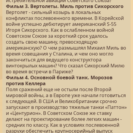
истребительной авиации Советского Союза?
Фильм 3. Вертолеты. Миль против Сикорского
Вертолет - сильный козырь в локальных
конфликтах послевоенного времени. В Корейской
войне успешно дебютирует американский S-55
Игоря Сикорского. Как в ослабленном войной
Советском Союзе за короткий срок удалось
создать свою машину, превосходящую
американскую? О чем размышлял Михаил Миль во
время совещания у Сталина, и чем оно могло
закончиться для ведущего конструктора
винтокрылых машин? Что сказал Сикорский Милю
во время встречи в Париже?
Фильм 4. Основной боевой танк. Морозов
против Келлера
Поля сражений еще не остыли после Второй
мировой войны, а в Европе уже начали готовиться
к следующей. В США и Великобритании срочно
запускают в производство тяжелые танки «Паттон»
и «Центурион». В Советском Союзе же ставку
делают на проектирование более легких машин -
средних по классу. Как в условиях послевоенной
разрухи обеспечить крупносерийный выпуск