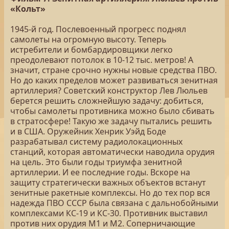
«Кольт»
1945-й год. Послевоенный прогресс поднял
самолеты на огромную высоту. Теперь
истребители и бомбардировщики легко
преодолевают потолок в 10-12 тыс. метров! А
значит, стране срочно нужны новые средства ПВО.
Но до каких пределов может развиваться зенитная
артиллерия? Советский конструктор Лев Люльев
берется решить сложнейшую задачу: добиться,
чтобы самолеты противника можно было сбивать
в стратосфере! Такую же задачу пытались решить
и в США. Оружейник Хенрик Уэйд Боде
разрабатывал систему радиолокационных
станций, которая автоматически наводила орудия
на цель. Это были годы триумфа зенитной
артиллерии. И ее последние годы. Вскоре на
защиту стратегически важных объектов встанут
зенитные ракетные комплексы. Но до тех пор вся
надежда ПВО СССР была связана с дальнобойными
комплексами КС-19 и КС-30. Противник выставил
против них орудия М1 и М2. Соперничающие