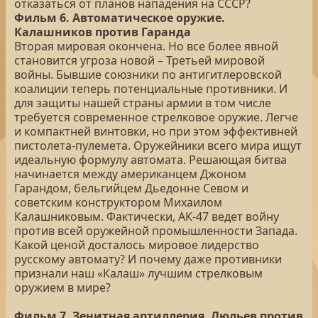
отказаться от планов нападения на СССР?
Фильм 6. Автоматическое оружие.
Калашников против Гаранда
Вторая мировая окончена. Но все более явной
становится угроза новой – Третьей мировой
войны. Бывшие союзники по антигитлеровской
коалиции теперь потенциальные противники. И
для защиты нашей страны армии в том числе
требуется современное стрелковое оружие. Легче
и компактней винтовки, но при этом эффективней
пистолета-пулемета. Оружейники всего мира ищут
идеальную формулу автомата. Решающая битва
начинается между американцем Джоном
Гарандом, бельгийцем Дьедонне Севом и
советским конструктором Михаилом
Калашниковым. Фактически, АК-47 ведет войну
против всей оружейной промышленности Запада.
Какой ценой досталось мировое лидерство
русскому автомату? И почему даже противники
признали наш «Калаш» лучшим стрелковым
оружием в мире?
Фильм 7. Зенитная артиллерия. Люльев против