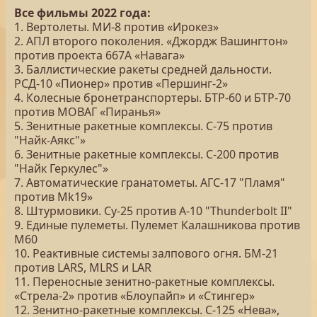
Все фильмы 2022 года:
1. Вертолеты. МИ-8 против «Ирокез»
2. АПЛ второго поколения. «Джордж Вашингтон»
против проекта 667А «Навага»
3. Баллистические ракеты средней дальности.
РСД-10 «Пионер» против «Першинг-2»
4. Колесные бронетранспортеры. БТР-60 и БТР-70
против МОВАГ «Пиранья»
5. Зенитные ракетные комплексы. С-75 против
"Найк-Аякс"»
6. Зенитные ракетные комплексы. С-200 против
"Найк Геркулес"»
7. Автоматические гранатометы. АГС-17 "Пламя"
против Mk19»
8. Штурмовики. Су-25 против A-10 "Thunderbolt II"
9. Единые пулеметы. Пулемет Калашникова против
М60
10. Реактивные системы залпового огня. БМ-21
против LARS, MLRS и LAR
11. Переносные зенитно-ракетные комплексы.
«Стрела-2» против «Блоупайп» и «Стингер»
12. Зенитно-ракетные комплексы. С-125 «Нева»,