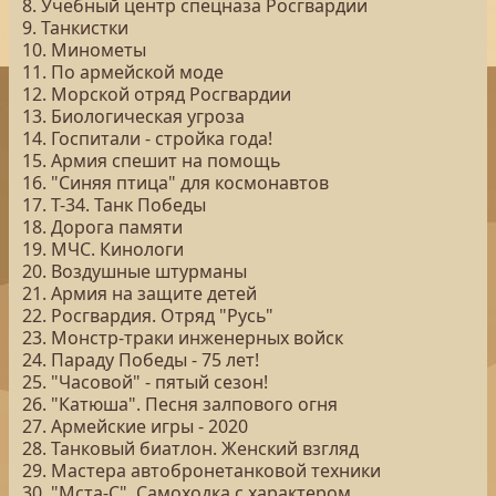
8. Учебный центр спецназа Росгвардии
9. Танкистки
10. Минометы
11. По армейской моде
12. Морской отряд Росгвардии
13. Биологическая угроза
14. Госпитали - стройка года!
15. Армия спешит на помощь
16. "Синяя птица" для космонавтов
17. Т-34. Танк Победы
18. Дорога памяти
19. МЧС. Кинологи
20. Воздушные штурманы
21. Армия на защите детей
22. Росгвардия. Отряд "Русь"
23. Монстр-траки инженерных войск
24. Параду Победы - 75 лет!
25. "Часовой" - пятый сезон!
26. "Катюша". Песня залпового огня
27. Армейские игры - 2020
28. Танковый биатлон. Женский взгляд
29. Мастера автобронетанковой техники
30. "Мста-С". Самоходка с характером