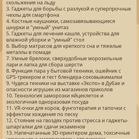
скольжения на льду
3. Гаджеты для борьбы с разлукой и суперпрочные
чехлы для смартфона
4. Костные наушники, самозавязывающиеся
шнурки и "умный" унитаз
5. Гаджеты для лечения кашля, устройства для
влажной уборки и "умный" стол
6. Выбор матрасов для крепкого сна и тяжелые
металлы в помаде
7. Умные брелоки, сверхудобные морозильные
лари и лапка для сбора шерсти
8. Функция пара у бытовой техники, ошейник с
GPS-трекером и тест блендера-соковыжималки
9. Чудеса техники на выставке «Экспо» в Дубае и
опасности игрушек из магазинов приколов
10. Технология заморозки яйцеклеток и
экологичная одноразовая посуда
11. VR-очки для коров, фунготерапия и тапочки с
эффектом хождения по песку
12. Стояние на гвоздях против стресса и гаджеты-
шпаргалки для сдачи экзаменов
13. Напечатанные 3D-принтером дома, токсичные