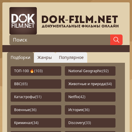
Подборки
Жанры
Популярное
ТОП-100 🔥
(103)
National Geographic
(92)
BBC
(65)
Животные и природа
(64)
Катастрофы
(51)
Netflix
(42)
Военные
(36)
История
(36)
Криминал
(34)
Discovery
(33)