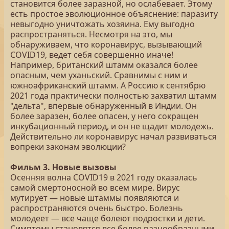
становится более заразной, но ослабевает. Этому
есть простое эволюционное объяснение: паразиту
невыгодно уничтожать хозяина. Ему выгодно
распространяться. Несмотря на это, мы
обнаруживаем, что коронавирус, вызывающий
COVID19, ведет себя совершенно иначе!
Например, британский штамм оказался более
опасным, чем уханьский. Сравнимы с ним и
южноафриканский штамм. А Россию к сентябрю
2021 года практически полностью захватил штамм
"дельта", впервые обнаруженный в Индии. Он
более заразен, более опасен, у него сокращен
инкубационный период, и он не щадит молодежь.
Действительно ли коронавирус начал развиваться
вопреки законам эволюции?
Фильм 3. Новые вызовы
Осенняя волна COVID19 в 2021 году оказалась
самой смертоносной во всем мире. Вирус
мутирует — новые штаммы появляются и
распространяются очень быстро. Болезнь
молодеет — все чаще болеют подростки и дети.
Симптомы становятся все более разнообразными,