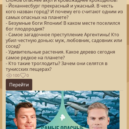
слонов опаснее акул и кровожаднее крокодилов?
- Йоханнесбург прекрасный и ужасный. В честь
кого назван город? И почему его считают одним из
самых опасных на планете?
- Безумные боги Японии! В каком месте поселился
бог плодородия?
- Самое загадочное преступление Аргентины! Кто
убил честную донью: муж, любовник, садовник или
сосед?
- Удивительные растения. Какое дерево сегодня
самое редкое на планете?
- Кто такие троглодиты? Зачем они селятся в
тунисских пещерах?
100
0
Перейти