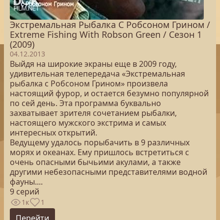
Экстремальная Рыбалка С Робсоном Грином /
Extreme Fishing With Robson Green / Сезон 1
(2009)
04.12.2013
Выйдя на широкие экраны еще в 2009 году,
удивительная телепередача «Экстремальная
рыбалка с Робсоном Грином» произвела
настоящий фурор, и остается безумно популярной
по сей день. Эта программа буквально
захватывает зрителя сочетанием рыбалки,
настоящего мужского экстрима и самых
интересных открытий.
Ведущему удалось порыбачить в 9 различных
морях и океанах. Ему пришлось встретиться с
очень опасными бычьими акулами, а также
другими небезопасными представителями водной
фауны....
9 серий
1к
1
Перейти