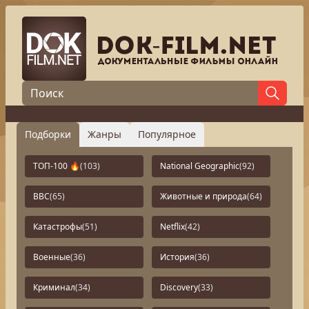
Подборки
Жанры
Популярное
ТОП-100 🔥
(103)
National Geographic
(92)
BBC
(65)
Животные и природа
(64)
Катастрофы
(51)
Netflix
(42)
Военные
(36)
История
(36)
Криминал
(34)
Discovery
(33)