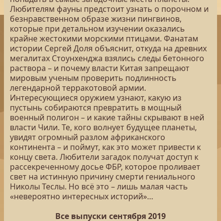
Любителям фауны предстоит узнать о порочном и
безнравственном образе жизни пингвинов,
которые при детальном изучении оказались
крайне жестокими морскими птицами. Фанатам
истории Сергей Доля объяснит, откуда на древних
мегалитах Стоунхенджа взялись следы бетонного
раствора – и почему власти Китая запрещают
мировым ученым проверить подлинность
легендарной терракотовой армии.
Интересующиеся оружием узнают, какую из
пустынь собираются превратить в мощный
военный полигон – и какие тайны скрывают в ней
власти Чили. Те, кого волнует будущее планеты,
увидят огромный разлом африканского
континента – и поймут, как это может привести к
концу света. Любители загадок получат доступ к
рассекреченному досье ФБР, которое проливает
свет на истинную причину смерти гениального
Николы Теслы. Но всё это – лишь малая часть
«невероятно интересных историй»…
Все выпуски сентября 2019