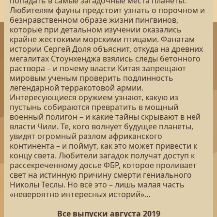
попадать в самые загадочные места планеты.
Любителям фауны предстоит узнать о порочном и
безнравственном образе жизни пингвинов,
которые при детальном изучении оказались
крайне жестокими морскими птицами. Фанатам
истории Сергей Доля объяснит, откуда на древних
мегалитах Стоунхенджа взялись следы бетонного
раствора – и почему власти Китая запрещают
мировым ученым проверить подлинность
легендарной терракотовой армии.
Интересующиеся оружием узнают, какую из
пустынь собираются превратить в мощный
военный полигон – и какие тайны скрывают в ней
власти Чили. Те, кого волнует будущее планеты,
увидят огромный разлом африканского
континента – и поймут, как это может привести к
концу света. Любители загадок получат доступ к
рассекреченному досье ФБР, которое проливает
свет на истинную причину смерти гениального
Николы Теслы. Но всё это – лишь малая часть
«невероятно интересных историй»…
Все выпуски августа 2019