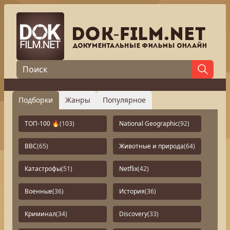
Подборки
Жанры
Популярное
ТОП-100 🔥
(103)
National Geographic
(92)
BBC
(65)
Животные и природа
(64)
Катастрофы
(51)
Netflix
(42)
Военные
(36)
История
(36)
Криминал
(34)
Discovery
(33)