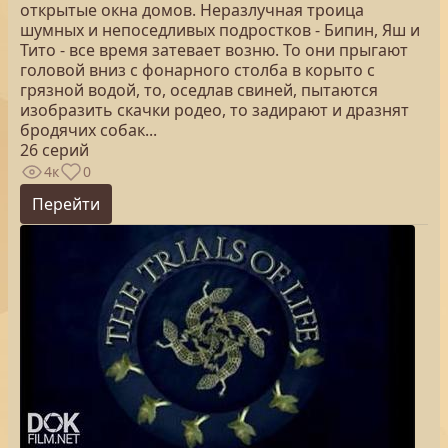
открытые окна домов. Неразлучная троица
шумных и непоседливых подростков - Бипин, Яш и
Тито - все время затевает возню. То они прыгают
головой вниз с фонарного столба в корыто с
грязной водой, то, оседлав свиней, пытаются
изобразить скачки родео, то задирают и дразнят
бродячих собак...
26 серий
4к
0
Перейти